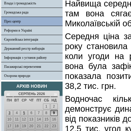
Найвища середня
Влада і громадськість
там вона сяга
Громадська рада
Миколаївській об
Прес-центр
Реформи в Україні
Середня ціна з
Європейська інтеграція
року становила 
Державний реєстр виборців
коли угоди на 
Інформація з установ району
вона була зафі
Пасажирські перевезення
показала позит
Охорона природи
38,2 тис. грн.
АРХІВ НОВИН
«
»
СЕРПЕНЬ 2026
Водночас кіль
ПН
ВТ
СР
ЧТ
ПТ
СБ
НД
демонструє дин
1
2
3
4
5
6
7
8
9
від показників 
10
11
12
13
14
15
16
12,5 тис. угод к
17
18
19
20
21
22
23