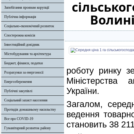
сільсько
Запобігання проявам корупції
Волині
Публічна інформація
Соціально-економічний розвиток
Спостережна комісія
Інвестиційний довідник
Містобудування та архітектура
Бюджет, фінанси, податки
роботу ринку зе
Розрахунки за енергоносії
Міністерства 
Енергозбереження
України.
Публічні закупівлі
Соціальний захист населення
Загалом, серед
Протидія домашньому насильству
ведення товарно
Все про COVID-19
становить 38 211
Гуманітарний розвиток району