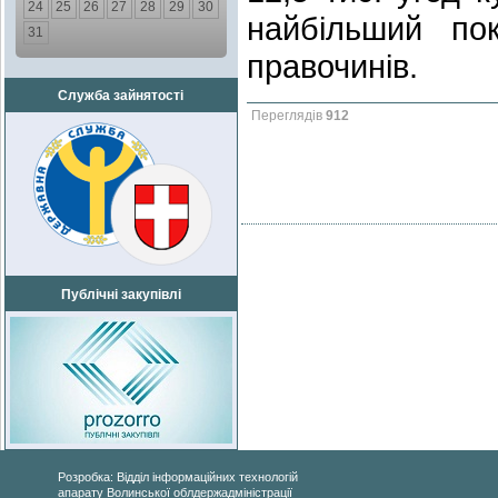
24
25
26
27
28
29
30
найбільший по
31
правочинів.
Служба зайнятості
Переглядів
912
Публічні закупівлі
Розробка: Відділ інформаційних технологій
апарату Волинської облдержадміністрації