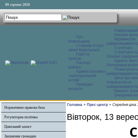
09 серпня 2026
Райдержадмі
Основні функ
Про
Керівництво
Ковельщину
райдержадміністр
Сторінки історії
Структура
землі Ковельської
Структурні пі
Герб та
Основні завдання
прапор
Адреса. Конт
Паспорт
Розпорядок робо
району
Плани робот
Адміністративно-
райдержадміністр
територіальний
Звіти про ви
устрій
планів роботи
Природні
райдержадміністр
ресурси
Вакансії. Кон
Очищення вл
Головна
>
Прес-центр
>
Середня ціна 
Нормативно-правова база
Вівторок, 13 вере
Регуляторна політика
С
Цивільний захист
Звернення громадян