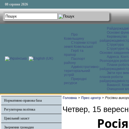
08 серпня 2026
Райдержадмі
Основні функ
Про
Керівництво
Ковельщину
райдержадміністр
Сторінки історії
Структура
землі Ковельської
Структурні пі
Герб та
Основні завдання
прапор
Адреса. Конт
Паспорт
Розпорядок робо
району
Плани робот
Адміністративно-
райдержадміністр
територіальний
Звіти про ви
устрій
планів роботи
Природні
райдержадміністр
ресурси
Вакансії. Кон
Очищення вл
Головна
>
Прес-центр
>
Росіяни вико
Нормативно-правова база
Четвер, 15 вересн
Регуляторна політика
Росі
Цивільний захист
Звернення громадян