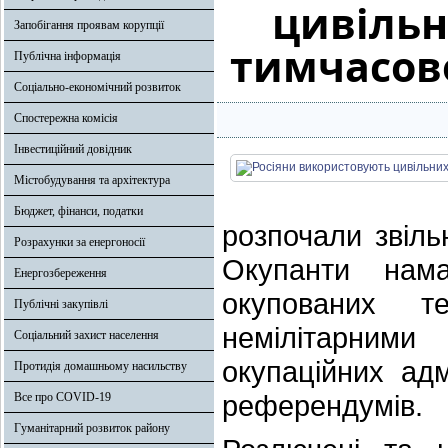
цивільн
Запобігання проявам корупції
тимчасов
Публічна інформація
Соціально-економічний розвиток
Спостережна комісія
Інвестиційний довідник
Містобудування та архітектура
Бюджет, фінанси, податки
розпочали звіль
Розрахунки за енергоносії
Окупанти нама
Енергозбереження
окупованих т
Публічні закупівлі
немілітарним
Соціальний захист населення
окупаційних адм
Протидія домашньому насильству
референдумів.
Все про COVID-19
Гуманітарний розвиток району