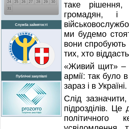
24
25
26
27
28
29
30
таке рішення,
31
громадян, і
військовослужбо
Служба зайнятості
ми будемо стоят
вони спробують с
тих, хто віддасть
«Живий щит» – 
армії: так було в
Публічні закупівлі
зараз і в Україн
Слід зазначити
підрозділів. Це
політичного 
усвідомлення т