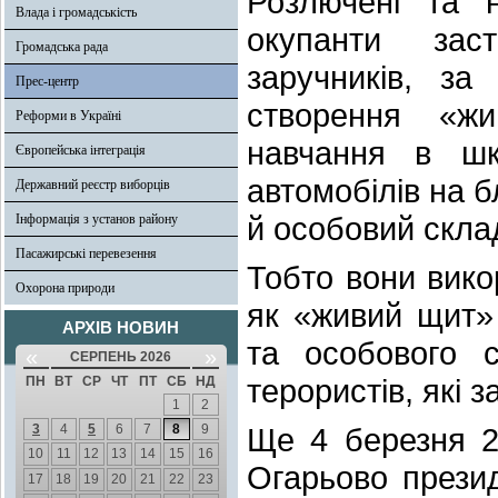
Розлючені та н
Влада і громадськість
окупанти зас
Громадська рада
заручників, за
Прес-центр
створення «жи
Реформи в Україні
навчання в шк
Європейська інтеграція
автомобілів на б
Державний реєстр виборців
й особовий склад
Інформація з установ району
Пасажирські перевезення
Тобто вони вик
Охорона природи
як «живий щит» 
АРХІВ НОВИН
та особового с
«
»
СЕРПЕНЬ 2026
терористів, які 
ПН
ВТ
СР
ЧТ
ПТ
СБ
НД
1
2
3
4
5
6
7
8
9
Ще 4 березня 2
10
11
12
13
14
15
16
Огарьово прези
17
18
19
20
21
22
23