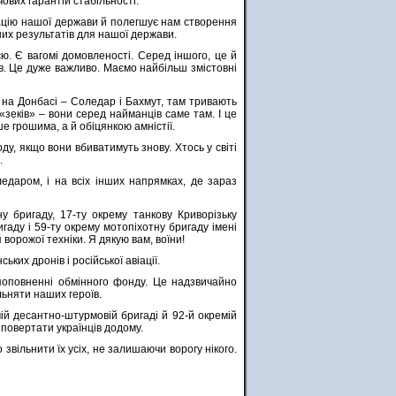
ових гарантій стабільності.
тацію нашої держави й полегшує нам створення
дних результатів для нашої держави.
ю. Є вагомі домовленості. Серед іншого, це й
в. Це дуже важливо. Маємо найбільш змістовні
и на Донбасі – Соледар і Бахмут, там тривають
 «зеків» – вони серед найманців саме там. І це
е грошима, а й обіцянкою амністії.
ду, якщо вони вбиватимуть знову. Хтось у світі
.
ледаром, і на всіх інших напрямках, де зараз
у бригаду, 17-ту окрему танкову Криворізьку
гаду і 59-ту окрему мотопіхотну бригаду імені
орожої техніки. Я дякую вам, воїни!
ьких дронів і російської авіації.
 поповненні обмінного фонду. Це надзвичайно
льняти наших героїв.
ій десантно-штурмовій бригаді й 92-й окремій
 повертати українців додому.
звільнити їх усіх, не залишаючи ворогу нікого.