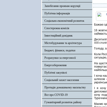
Запобігання проявам корупції
Публічна інформація
Соціально-економічний розвиток
Бажаю здо
Спостережна комісія
16 жовтн
займаєть
Інвестиційний довідник
Десятиліт
XXI столі
Містобудування та архітектура
Голоду, з
Бюджет, фінанси, податки
Коли Рос
ситуацію,
Розрахунки за енергоносії
На щастя
Енергозбереження
повертає
найбільш 
Публічні закупівлі
І хоча н
шляхом –
Соціальний захист населення
українськ
Протидія домашньому насильству
І я хочу
дипломат
Все про COVID-19
хочу под
Туреччин
Гуманітарний розвиток району
Маємо зр