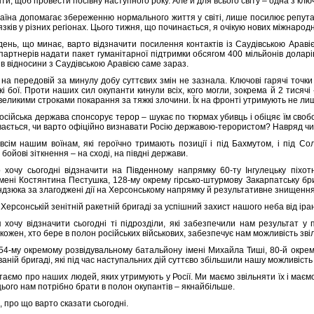
и, щоб провести посівну наступного року. Але й для всього світу – одна з ключ
країна допомагає збереженню нормального життя у світі, лише посилює репу
язків у різних регіонах. Цього тижня, що починається, я очікую нових міжнаро
день, що минає, варто відзначити посилення контактів із Саудівською Аравіє
партнерів надати пакет гуманітарної підтримки обсягом 400 мільйонів доларі
ів відносини з Саудівською Аравією саме зараз.
 на передовій за минулу добу суттєвих змін не зазнала. Ключові гарячі точк
і бої. Проти наших сил окупанти кинули всіх, кого могли, зокрема й 2 тисячі
великими строками покарання за тяжкі злочини. Їх на фронті утримують не лиш
осійська держава спонсорує терор – шукає по тюрмах убивць і обіцяє їм свобо
вається, чи варто офіційно визнавати Росію державою-терористом? Навряд чи
всім нашим воїнам, які героїчно тримають позиції і під Бахмутом, і під Со
бойові зіткнення – на сході, на півдні держави.
 хочу сьогодні відзначити на Південному напрямку 60-ту Інгулецьку піхотн
імені Костянтина Пестушка, 128-му окрему гірсько-штурмову Закарпатську бри
дзюка за злагоджені дії на Херсонському напрямку й результативне знищення в
 Херсонській зенітній ракетній бригаді за успішний захист нашого неба від іранс
 хочу відзначити сьогодні ті підрозділи, які забезпечили нам результат у
кожен, хто бере в полон російських військових, забезпечує нам можливість зві
54-му окремому розвідувальному батальйону імені Михайла Тиші, 80-й окрем
аній бригаді, які під час наступальних дій суттєво збільшили нашу можливість
аємо про наших людей, яких утримують у Росії. Ми маємо звільняти їх і маємо 
ього нам потрібно брати в полон окупантів – якнайбільше.
, про що варто сказати сьогодні.