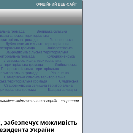
ОФІЦІЙНИЙ ВЕБ-САЙТ
іальна громада
Велицька сільська
вська сільська територіальна
ериторіальна громада
Головненська
Дубечненська сільська територіальна
ериторіальна громада
Заболоттівська
Забродівська сільська територіальна
ериторіальна громада
Колодяжненська
Луківська селищна територіальна
а територіальна громада
Любомльська
Поворська сільська територіальна
територіальна громада
Рівненська
Самарівська сільська територіальна
ьська територіальна громада
Смідинська
Старовижівська селищна територіальна
ериторіальна громада
Шацька селищна
ожливість звільняти наших героїв – звернення
х, забезпечує можливість
резидента України