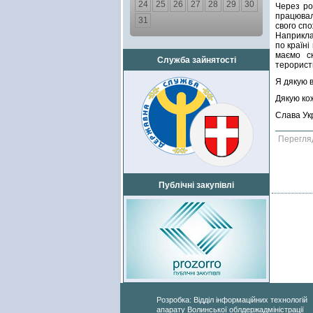
24
25
26
27
28
29
30
Через ро
працювал
31
свого спо
Наприкла
по країні
маємо с
Служба зайнятості
терорист
Я дякую в
Дякую кож
Слава Укр
Перегля
Публічні закупівлі
Розробка: Відділ інформаційних технологій
апарату Волинської облдержадміністрації