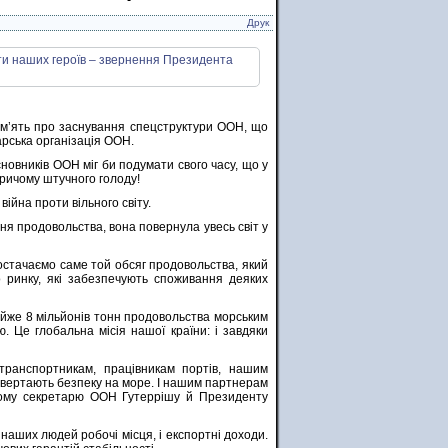
Друк
ам’ять про заснування спецструктури ООН, що
арська організація ООН.
сновників ООН міг би подумати свого часу, що у
 причому штучного голоду!
війна проти вільного світу.
ня продовольства, вона повернула увесь світ у
постачаємо саме той обсяг продовольства, який
о ринку, які забезпечують споживання деяких
майже 8 мільйонів тонн продовольства морським
 Це глобальна місія нашої країни: і завдяки
транспортникам, працівникам портів, нашим
овертають безпеку на море. І нашим партнерам
льному секретарю ООН Гутеррішу й Президенту
наших людей робочі місця, і експортні доходи.