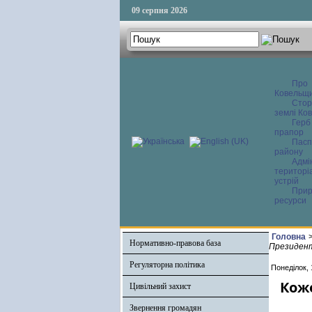
09 серпня 2026
Про
Ковельщ
Сторі
землі Ков
Герб
прапор
Пасп
району
Адмі
територі
устрій
Прир
ресурси
Головна
Нормативно-правова база
Президент
Регуляторна політика
Понеділок, 
Коже
Цивільний захист
Звернення громадян