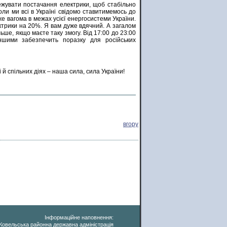
ежувати постачання електрики, щоб стабільно
оли ми всі в Україні свідомо ставитимемось до
же вагома в межах усієї енергосистеми України.
ктрики на 20%. Я вам дуже вдячний. А загалом
льше, якщо маєте таку змогу. Від 17:00 до 23:00
шими забезпечить поразку для російських
й спільних діях – наша сила, сила України!
вгору
Інформаційне наповнення:
Ковельська районна державна адміністрація