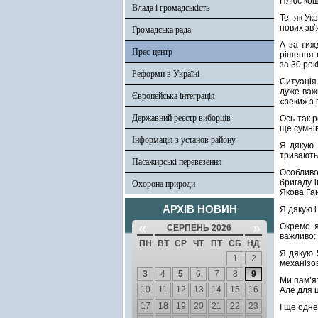
Плюс кошт
Влада і громадськість
Те, як У
нових зв’
Громадська рада
А за тиж
Прес-центр
рішення 
за 30 рок
Реформи в Україні
Ситуація
дуже важк
Європейська інтеграція
«зеки» з 
Державний реєстр виборців
Ось так р
ще сумні
Інформація з установ району
Я дякую 
тривають 
Пасажирські перевезення
Особливо
бригаду 
Охорона природи
Якова Ган
АРХІВ НОВИН
Я дякую і
«
»
Окремо я
СЕРПЕНЬ 2026
важливо: 
ПН
ВТ
СР
ЧТ
ПТ
СБ
НД
Я дякую 
1
2
механізов
3
4
5
6
7
8
9
Ми пам’ят
10
11
12
13
14
15
16
Але для ц
17
18
19
20
21
22
23
І ще одне