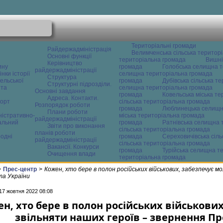
Територіальні громади
Райдержадміністрація
Велимченська сільська територ
Основні функції
територіальна громада
Вишні
Керівництво
ину
громада
Голобська селищна т
райдержадміністрації
нки історії
селищна територіальна громада
Структура
ельської
громада
Дубівська сільська т
Структурні підрозділи.
 та
селищна територіальна громада
Основні завдання
громада
Ковельська міська т
Адреса. Контакти.
орт
сільська територіальна громада
Розпорядок роботи
громада
Люблинецька селищн
Плани роботи
ністративно-
міська територіальна громада
райдержадміністрації
альний
громада
Ратнівська селищна 
Звіти про виконання
сільська територіальна громада
планів роботи
одні
громада
Сереховичівська сіл
райдержадміністрації
сільська територіальна громада
Вакансії. Конкурси
громада
Турійська селищна т
Очищення влади
територіальна громада
>
Прес-центр
>
Кожен, хто бере в полон російських військових, забезпечує м
а України
17 жовтня 2022 08:08
н, хто бере в полон російських військови
звільняти наших героїв – звернення П