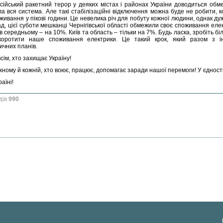
сійський ракетний терор у деяких містах і районах України доводиться обм
а вся система. Але такі стабілізаційні відключення можна буде не робити, к
живання у пікові години. Це невелика річ для побуту кожної людини, однак ду
д, цієї суботи мешканці Чернігівської області обмежили своє споживання еле
 в середньому – на 10%. Київ та область – тільки на 7%. Будь ласка, зробіть бі
коротити наше споживання електрики. Це такий крок, який разом з ін
ичних планів.
сім, хто захищає Україну!
ному й кожній, хто воює, працює, допомагає заради нашої перемоги! У єдності 
аїні!
дів
990