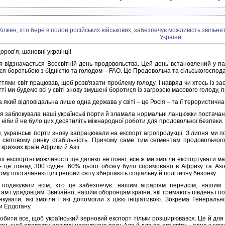
ров’я, шановні українці!
я відзначається Всесвітній день продовольства. Цей день встановлений у п
ся боротьбою з бідністю та голодом – FAO. Це Продовольча та сільськогоспод
тями світ працював, щоб розв'язати проблему голоду. І навряд чи хтось із за
тті ми будемо всі у світі знову змушені боротися із загрозою масового голоду,
а який відповідальна лише одна держава у світі – це Росія – та її терористична 
ія заблокувала наші українські порти й зламала нормальні ланцюжки постачан
 ніби й не було цих десятиліть міжнародної роботи для продовольчої безпеки.
, українські порти знову запрацювали на експорт агропродукції. З липня ми 
 світовому ринку стабільність. Причому саме тим сегментам продовольчог
крихких країн Африки й Азії.
аші експортні можливості ще далеко не повні, все ж ми змогли експортувати 
 це понад 300 суден. 60% цього обсягу було спрямовано в Африку та Азію.
ому постачанню цілі регіони світу зберігають соціальну й політичну безпеку.
 подякувати всім, хто це забезпечує: нашим аграріям передсім, нашим 
ам і урядовцям. Звичайно, нашим оборонцям країни, які тримають південь і п
якувати, які змогли і які допомогли з цією ініціативою. Зокрема Генера
и Ердогану.
обити все, щоб український зерновий експорт тільки розширювався. Це й для 