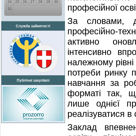
24
25
26
27
28
29
30
професійної осві
31
За словами, 
Служба зайнятості
професійно-техн
активно оновл
інтенсивно впро
належному рівні
потреби ринку п
навчання за ро
Публічні закупівлі
форматі так, щ
лише однієї п
реалізуватися в
Заклад впевне