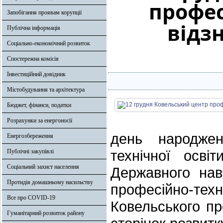
профес
Запобігання проявам корупції
відз
Публічна інформація
Соціально-економічний розвиток
Спостережна комісія
Інвестиційний довідник
Містобудування та архітектура
Бюджет, фінанси, податки
Розрахунки за енергоносії
день народжен
Енергозбереження
технічної осві
Публічні закупівлі
Соціальний захист населення
Державного нав
Протидія домашньому насильству
професійно-тех
Все про COVID-19
Ковельського пр
Гуманітарний розвиток району