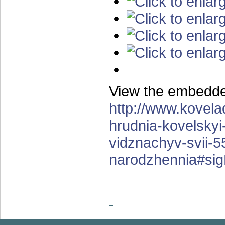
View the embedded
http://www.kovela
hrudnia-kovelskyi-
vidznachyv-svii-5
narodzhennia#sig