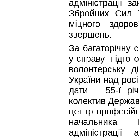
адміністрації з
Збройних Сил У
міцного здоро
звершень.
За багаторічну 
у справу підгото
волонтерську д
України над рос
дати – 55-ї рі
колектив Держав
центр професійн
начальника К
адміністрації 