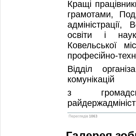
Кращі працівни
грамотами, Под
адміністрації,
освіти і наук
Ковельської мі
професійно-техні
Відділ організ
комунікацій
з громадсь
райдержадмініст
Переглядів
1063
Галерея зо