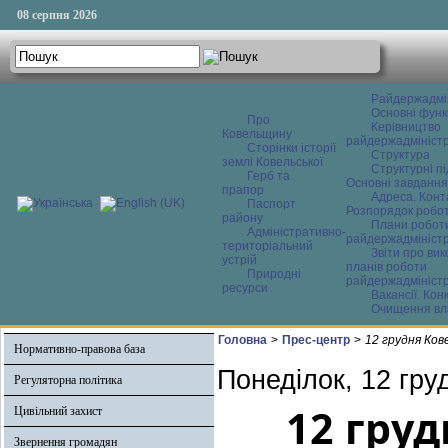
08 серпня 2026
Райдержадмі
Основні функ
Про
Керівництво
Ковельщину
райдержадміністр
Сторінки історії
Структура
землі Ковельської
Структурні пі
Герб та
Основні завдання
прапор
Адреса. Конт
Паспорт
Розпорядок робо
району
Плани робот
Адміністративно-
райдержадміністр
територіальний
Звіти про ви
устрій
планів роботи
Природні
райдержадміністр
ресурси
Вакансії. Кон
Очищення вл
Головна
>
Прес-центр
>
12 грудня Ков
Нормативно-правова база
Понеділок, 12 гру
Регуляторна політика
12 гру
Цивільний захист
Звернення громадян