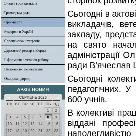
сторінок розвит
Влада і громадськість
Сьогодні в актов
Громадська рада
викладачів, вет
Прес-центр
закладу, предст
Реформи в Україні
Європейська інтеграція
на свято начал
Державний реєстр виборців
адміністрації О
Інформація з установ району
ради В’ячеслав 
Пасажирські перевезення
Сьогодні колект
Охорона природи
педагогічних. У
АРХІВ НОВИН
«
»
600 учнів.
СЕРПЕНЬ 2026
ПН
ВТ
СР
ЧТ
ПТ
СБ
НД
В колективі пра
1
2
3
4
5
6
7
8
9
віддані профес
10
11
12
13
14
15
16
наполегливістю
17
18
19
20
21
22
23