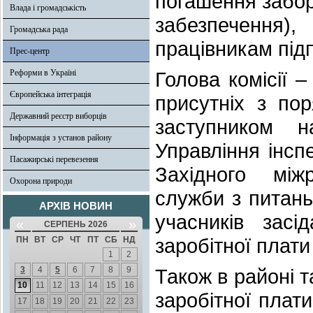
погашення заборг
Влада і громадськість
забезпечення),
Громадська рада
працівникам підп
Прес-центр
Реформи в Україні
Голова комісії 
Європейська інтеграція
присутніх з по
Державний реєстр виборців
заступником н
Інформація з установ району
Управління інспе
Пасажирські перевезення
Західного між
Охорона природи
служби з питан
АРХІВ НОВИН
учасників засі
«
»
СЕРПЕНЬ 2026
заробітної плати
ПН
ВТ
СР
ЧТ
ПТ
СБ
НД
1
2
3
4
5
6
7
8
9
Також в районі т
10
11
12
13
14
15
16
заробітної плат
17
18
19
20
21
22
23