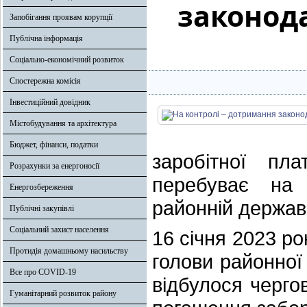
законода
Запобігання проявам корупції
Публічна інформація
Соціально-економічний розвиток
Спостережна комісія
Інвестиційний довідник
Містобудування та архітектура
Бюджет, фінанси, податки
заробітної пл
Розрахунки за енергоносії
перебуває на 
Енергозбереження
районній державн
Публічні закупівлі
Соціальний захист населення
16 січня 2023 р
Протидія домашньому насильству
голови районної
Все про COVID-19
відбулося чергов
Гуманітарний розвиток району