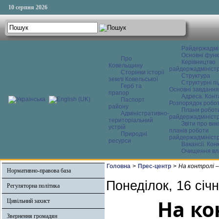
10 серпня 2026
Райдержадмі
Основні функ
Про
Керівництво
Ковельщину
райдержадміністр
Сторінки історії
Структура
землі Ковельської
Структурні пі
Герб та
Основні завдання
прапор
Адреса. Конт
Паспорт
Розпорядок робо
району
Плани робот
Адміністративно-
райдержадміністр
територіальний
Звіти про ви
устрій
планів роботи
Природні
райдержадміністр
ресурси
Вакансії. Кон
Очищення вл
Головна
>
Прес-центр
>
На контролі –
Нормативно-правова база
Понеділок, 16 січ
Регуляторна політика
На ко
Цивільний захист
Звернення громадян