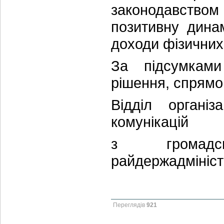
законодавство
позитивну дина
доходи фізичних 
За підсумками
рішення, спрямов
Відділ організ
комунікацій
з громадсь
райдержадмініст
Переглядів
921