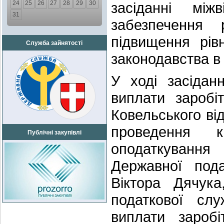
24
25
26
27
28
29
30
засіданні мі
31
забезпечення 
підвищення рів
Служба зайнятості
законодавства в 
У ході засідан
виплати заробі
Ковельського від
проведення к
Публічні закупівлі
оподаткування 
Державної пода
Віктора Дячук
податкової сл
виплати заробі