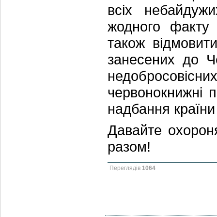
всіх небайдуж
жодного факту 
також відмовит
занесених до Ч
недобросовісни
червонокнижні 
надбання країни
Давайте охорон
разом!
Переглядів
1064