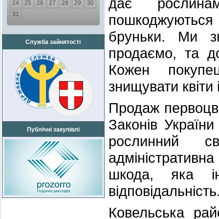
дає рослинам
24
25
26
27
28
29
30
31
пошкоджуються
бруньки. Ми з
Служба зайнятості
продаємо, та д
Кожен покупе
знищувати квіти 
Продаж первоцвіт
Законів Україн
Публічні закупівлі
рослинний с
адміністративн
шкода, яка і
відповідальність
Ковельська рай