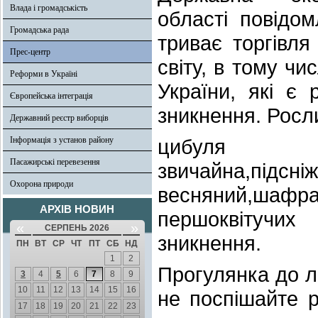
Влада і громадськість
області повідо
Громадська рада
триває торгівля
Прес-центр
світу, в тому чи
Реформи в Україні
України, які є 
Європейська інтеграція
зникнення. Росли
Державний реєстр виборців
Інформація з установ району
цибуля ве
Пасажирські перевезення
звичайна,підсні
Охорона природи
весняний,ша
АРХІВ НОВИН
першоквітучих
«
»
СЕРПЕНЬ 2026
зникнення.
ПН
ВТ
СР
ЧТ
ПТ
СБ
НД
1
2
Прогулянка до л
3
4
5
6
7
8
9
10
11
12
13
14
15
16
не поспішайте р
17
18
19
20
21
22
23