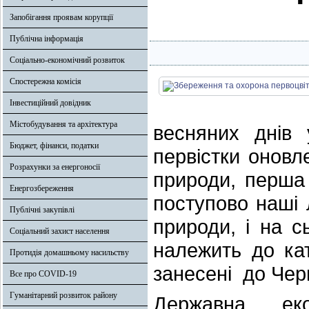
Запобігання проявам корупції
Публічна інформація
Соціально-економічний розвиток
Спостережна комісія
Інвестиційний довідник
Містобудування та архітектура
весняних днів 
Бюджет, фінанси, податки
первістки оновл
Розрахунки за енергоносії
природи, перша 
Енергозбереження
поступово наші 
Публічні закупівлі
природи, і на с
Соціальний захист населення
належить до кат
Протидія домашньому насильству
занесені до Черв
Все про COVID-19
Гуманітарний розвиток району
Державна еко