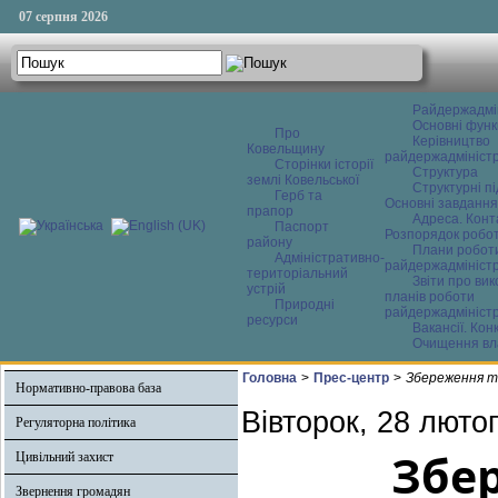
07 серпня 2026
Райдержадмі
Основні функ
Про
Керівництво
Ковельщину
райдержадміністр
Сторінки історії
Структура
землі Ковельської
Структурні пі
Герб та
Основні завдання
прапор
Адреса. Конт
Паспорт
Розпорядок робо
району
Плани робот
Адміністративно-
райдержадміністр
територіальний
Звіти про ви
устрій
планів роботи
Природні
райдержадміністр
ресурси
Вакансії. Кон
Очищення вл
Головна
>
Прес-центр
>
Збереження та
Нормативно-правова база
Вівторок, 28 люто
Регуляторна політика
Збе
Цивільний захист
Звернення громадян