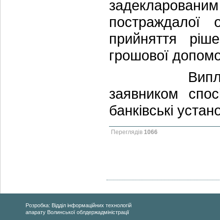
задекларовани
постраждалої 
прийняття ріш
грошової допом
Виплата кош
заявником спос
банківські уста
Переглядів
1066
Розробка: Відділ інформаційних технологій
апарату Волинської облдержадміністрації