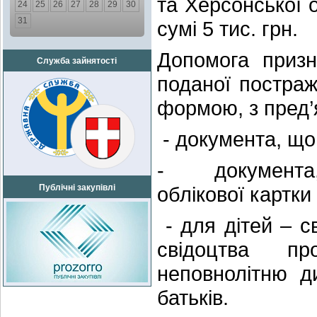
та Херсонської 
24
25
26
27
28
29
30
31
сумі 5 тис. грн.
Допомога призн
Служба зайнятості
поданої постра
формою, з пред’
- документа, щ
- документа, 
Публічні закупівлі
облікової картки
- для дітей – с
свідоцтва п
неповнолітню д
батьків.