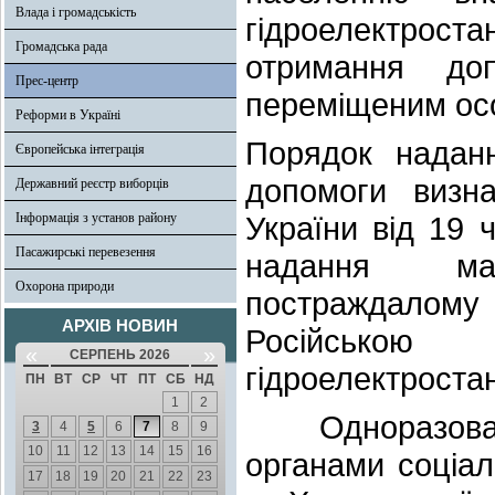
Влада і громадськість
гідроелектрост
Громадська рада
отримання до
Прес-центр
переміщеним ос
Реформи в Україні
Порядок наданн
Європейська інтеграція
допомоги визна
Державний реєстр виборців
Інформація з установ району
України від 19
Пасажирські перевезення
надання мат
Охорона природи
постраждалом
АРХІВ НОВИН
Російською 
«
»
СЕРПЕНЬ 2026
гідроелектроста
ПН
ВТ
СР
ЧТ
ПТ
СБ
НД
1
2
Одноразова ма
3
4
5
6
7
8
9
10
11
12
13
14
15
16
органами соціал
17
18
19
20
21
22
23