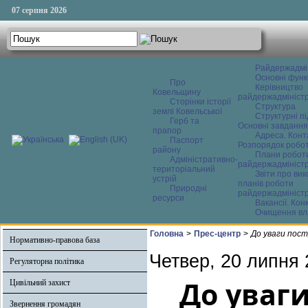
07 серпня 2026
Райдержадмі
Основні функ
Про
Керівництво
Ковельщину
райдержадміністр
Сторінки історії
Структура
землі Ковельської
Структурні пі
Герб та
Основні завдання
прапор
Адреса. Конт
Паспорт
Розпорядок робо
району
Плани робот
Адміністративно-
райдержадміністр
територіальний
Звіти про ви
устрій
планів роботи
Природні
райдержадміністр
ресурси
Вакансії. Кон
Очищення вл
Головна
>
Прес-центр
>
До уваги пост
Нормативно-правова база
Четвер, 20 липня 
Регуляторна політика
До уваги
Цивільний захист
Звернення громадян