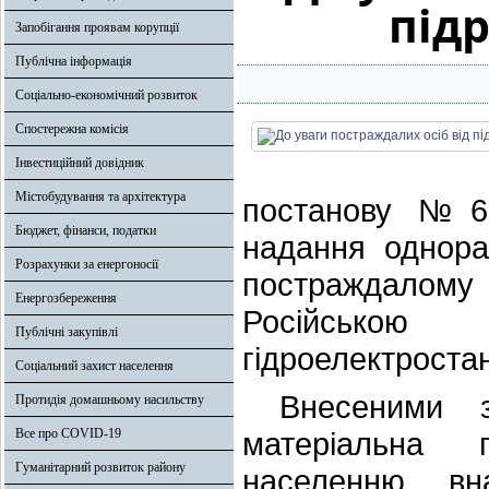
підр
Запобігання проявам корупції
Публічна інформація
Соціально-економічний розвиток
Спостережна комісія
Інвестиційний довідник
Містобудування та архітектура
постанову №6
Бюджет, фінанси, податки
надання однора
Розрахунки за енергоносії
постраждалом
Енергозбереження
Російською 
Публічні закупівлі
гідроелектростан
Соціальний захист населення
Внесеними зм
Протидія домашньому насильству
Все про COVID-19
матеріальна 
Гуманітарний розвиток району
населенню вна