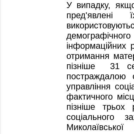
У випадку, якщ
пред'явлені
використовуют
демографічно
інформаційн
отримання мате
пізніше 31 с
постраждалою 
управління соц
фактичного міс
пізніше трьох 
соціального з
Миколаївсько