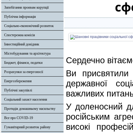
сф
Запобігання проявам корупції
Публічна інформація
Соціально-економічний розвиток
Спостережна комісія
Інвестиційний довідник
Містобудування та архітектура
Сердечно вітаєм
Бюджет, фінанси, податки
Ви присвятили 
Розрахунки за енергоносії
державної соці
Енергозбереження
Публічні закупівлі
важливих питань 
Соціальний захист населення
У доленосний д
Протидія домашньому насильству
російським агр
Все про COVID-19
високі професі
Гуманітарний розвиток району