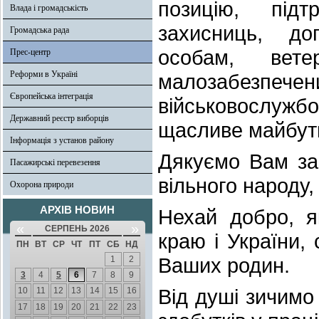
позицію, підт
Влада і громадськість
захисниць, до
Громадська рада
особам, ветер
Прес-центр
Реформи в Україні
малозабез
Європейська інтеграція
військовослужбов
Державний реєстр виборців
щасливе майбутн
Інформація з установ району
Дякуємо Вам за
Пасажирські перевезення
вільного народу
Охорона природи
АРХІВ НОВИН
Нехай добро, я
«
»
СЕРПЕНЬ 2026
краю і України,
ПН
ВТ
СР
ЧТ
ПТ
СБ
НД
Ваших родин.
1
2
3
4
5
6
7
8
9
Від душі зичимо
10
11
12
13
14
15
16
17
18
19
20
21
22
23