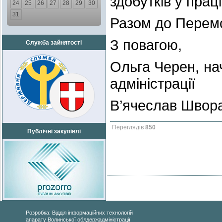
здобутків у прац
24
25
26
27
28
29
30
31
Разом до Перем
З повагою,
Служба зайнятості
Ольга Черен, на
адміністрації
В’ячеслав Швора
Переглядів
850
Публічні закупівлі
Розробка: Відділ інформаційних технологій
апарату Волинської облдержадміністрації