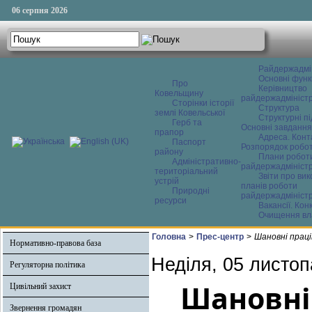
06 серпня 2026
Райдержадмі
Основні функ
Про
Керівництво
Ковельщину
райдержадміністр
Сторінки історії
Структура
землі Ковельської
Структурні пі
Герб та
Основні завдання
прапор
Адреса. Конт
Паспорт
Розпорядок робо
району
Плани робот
Адміністративно-
райдержадміністр
територіальний
Звіти про ви
устрій
планів роботи
Природні
райдержадміністр
ресурси
Вакансії. Кон
Очищення вл
Головна
>
Прес-центр
>
Шановні праці
Нормативно-правова база
Неділя, 05 листоп
Регуляторна політика
Шановні
Цивільний захист
Звернення громадян