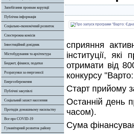
Запобігання проявам корупції
Публічна інформація
Соціально-економічний розвиток
Спостережна комісія
сприяння актив
Інвестиційний довідник
інституції, які
Містобудування та архітектура
отримати від 80
Бюджет, фінанси, податки
Розрахунки за енергоносії
конкурсу "Варто
Енергозбереження
Старт прийому з
Публічні закупівлі
Останній день п
Соціальний захист населення
часом).
Протидія домашньому насильству
Все про COVID-19
Сума фінансуван
Гуманітарний розвиток району