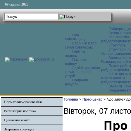
09 серпня 2026
Райдержадмі
Основні функ
Про
Керівництво
Ковельщину
райдержадміністр
Сторінки історії
Структура
землі Ковельської
Структурні пі
Герб та
Основні завдання
прапор
Адреса. Конт
Паспорт
Розпорядок робо
району
Плани робот
Адміністративно-
райдержадміністр
територіальний
Звіти про ви
устрій
планів роботи
Природні
райдержадміністр
ресурси
Вакансії. Кон
Очищення вл
Головна
>
Прес-центр
>
Про запуск пр
Нормативно-правова база
Вівторок, 07 лист
Регуляторна політика
Про 
Цивільний захист
Звернення громадян