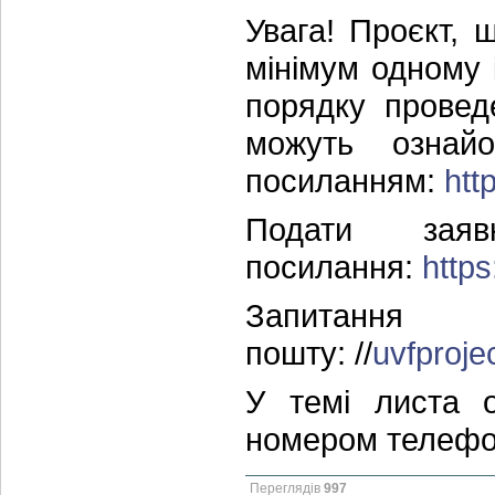
Увага! Проєкт, 
мінімум одному 
порядку провед
можуть ознайо
посиланням:
htt
Подати за
посилання:
https
Запитання
пошту: //
uvfproj
У темі листа о
номером телефон
Переглядів
997