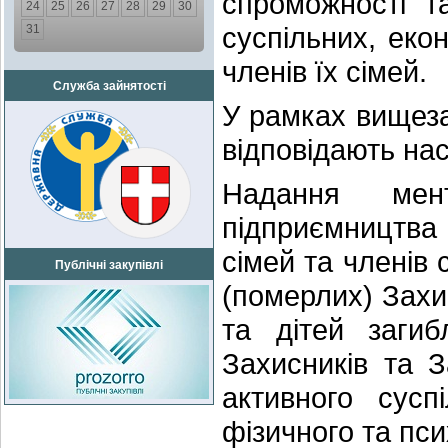
спроможності т
24
25
26
27
28
29
30
суспільних, екон
31
членів їх сімей.
Служба зайнятості
У рамках вищеза
відповідають на
Надання мент
підприємництва 
сімей та членів 
Публічні закупівлі
(померлих) Захи
та дітей загиб
Захисників та З
активного сусп
фізичного та пси