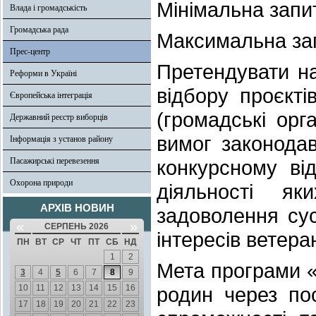
Мінімальна запи
Влада і громадськість
Громадська рада
Максимальна зап
Прес-центр
Претендувати на
Реформи в Україні
відбору проєкті
Європейська інтеграція
(громадські орга
Державний реєстр виборців
вимог законодав
Інформація з установ району
Пасажирські перевезення
конкурсному від
Охорона природи
діяльності я
АРХІВ НОВИН
задоволення сус
«
»
СЕРПЕНЬ 2026
інтересів ветеран
ПН
ВТ
СР
ЧТ
ПТ
СБ
НД
1
2
Мета програми «
3
4
5
6
7
8
9
10
11
12
13
14
15
16
родин через по
17
18
19
20
21
22
23