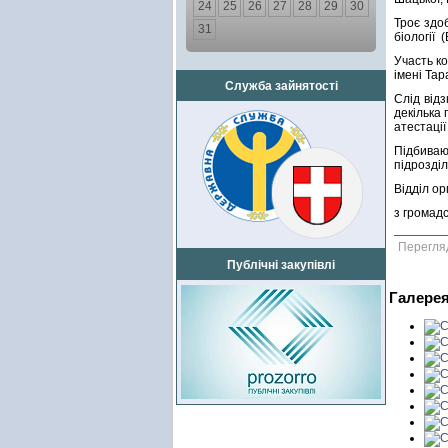
24
25
26
27
28
29
30
Троє здоб
31
біології
Участь к
імені Та
Служба зайнятості
Слід від
декілька 
атестації
Підбиваю
підрозділ
Відділ ор
з громад
Перегля
Публічні закупівлі
Галере