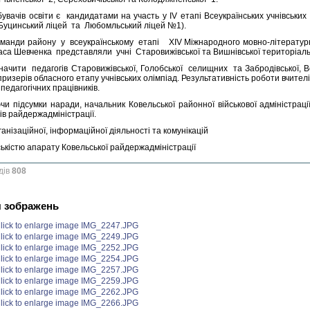
увачів освіти є кандидатами на участь у IV етапі Всеукраїнських учнівських ол
 (Буцинський ліцей та Любомльський ліцей №1).
оманди району у всеукраїнському етапі ХІV Міжнародного мовно-літературног
раса Шевченка представляли учні Старовижівської та Вишнівської територіаль
значити педагогів Старовижівської, Голобської селищних та Забродівської, Ве
призерів обласного етапу учнівських олімпіад. Результативність роботи вчите
 педагогічних працівників.
чи підсумки наради, начальник Ковельської районної військової адміністраці
ів райдержадміністрації.
ганізаційної, інформаційної діяльності та комунікацій
ськістю апарату Ковельської райдержадміністрації
дів
808
я зображень