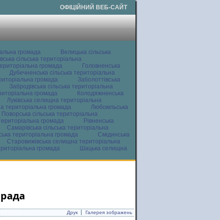
ОФІЦІЙНИЙ ВЕБ-САЙТ
іальна громада
Велицька сільська
вська сільська територіальна
ериторіальна громада
Головненська
Дубечненська сільська територіальна
ериторіальна громада
Заболоттівська
Забродівська сільська територіальна
ериторіальна громада
Колодяжненська
Луківська селищна територіальна
а територіальна громада
Любомльська
Поворська сільська територіальна
територіальна громада
Рівненська
Самарівська сільська територіальна
ьська територіальна громада
Смідинська
Старовижівська селищна територіальна
ериторіальна громада
Шацька селищна
арада
Друк
Галерея зображень