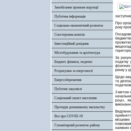
Запобігання проявам корупції
заступник
Публічна інформація
Про орган
Соціально-економічний розвиток
року про
Посадове
Спостережна комісія
бюджетів
прожитков
Інвестиційний довідник
вищезга
територіа
Містобудування та архітектура
За рахун
Бюджет, фінанси, податки
податку 
фізичних
ринку у ц
Розрахунки за енергоносії
Щодо акц
Енергозбереження
та дизпал
податков
Публічні закупівлі
З метою 
начальни
Соціальний захист населення
році», я
виконанн
Протидія домашньому насильству
Виділенн
прийнятт
Все про COVID-19
місцевих
повноваже
Гуманітарний розвиток району
наявних 