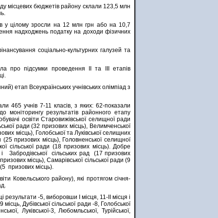
нду місцевих бюджетів району склали 123,5 млн
ь.
в у цілому зросли на 12 млн грн або на 10,7
ьшення надходжень податку на доходи фізичних
інансування соціально-культурних галузей та
ла про підсумки проведення ІІ та ІІІ етапів
ці.
ий) етап Всеукраїнських учнівських олімпіад з
и 465 учнів 7-11 класів, з яких: 62-показали
о до моніторингу результатів районного етапу
бувачі освіти Старовижівської селищної ради
ьської ради (32 призових місць), Велимченської
зових місць), Голобської та Луківської селищних
и (25 призових місць), Головненської селищної
кої сільської ради (18 призових місць). Добре
 і Забродівської сільських рад (17 призових
призових місць), Самарівської сільської ради (9
 (5 призових місць).
ти Ковельського району), які протягом січня-
ад.
результати -5, виборовши І місця, 11-ІІ місця і
місць, Дубівської сільської ради -8, Голобської
ької, Луківської-3, Любомльської, Турійської,