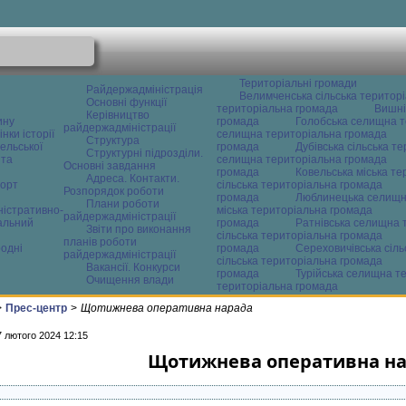
Територіальні громади
Райдержадміністрація
Велимченська сільська територ
Основні функції
територіальна громада
Вишні
Керівництво
ину
громада
Голобська селищна т
райдержадміністрації
нки історії
селищна територіальна громада
Структура
ельської
громада
Дубівська сільська т
Структурні підрозділи.
 та
селищна територіальна громада
Основні завдання
громада
Ковельська міська т
Адреса. Контакти.
орт
сільська територіальна громада
Розпорядок роботи
громада
Люблинецька селищн
Плани роботи
ністративно-
міська територіальна громада
райдержадміністрації
альний
громада
Ратнівська селищна 
Звіти про виконання
сільська територіальна громада
планів роботи
одні
громада
Сереховичівська сіл
райдержадміністрації
сільська територіальна громада
Вакансії. Конкурси
громада
Турійська селищна т
Очищення влади
територіальна громада
>
Прес-центр
>
Щотижнева оперативна нарада
7 лютого 2024 12:15
Щотижнева оперативна н