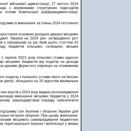
ної військової адміністрації, 27 лютого 2024
да з керівниками структурних підрозділів
 голови Ковельської райдержадміністрації,
ідсумки їх виконання за січень 2024 поточного
.
я зростання основних дохідних джерел місцевих
джет України на 2024 рік» затверджено ріст
ів у середньому за рік. Крім цього, статтею 42
у бюджетів сільських, селищних, міських
 1 серпня 2023 року пільгової ставки єдиного
 до місцевих бюджетів від податку на доходи
н (за даними Держстату інфляція на споживчому
го податку з пального (ставки якого на бензин
ж діючі); збільшено на 20 відсотків мінімальне
тних коштів у 2024 році видано розпорядження
ганізацію виконання місцевих бюджетів у 2024
леному законодавством порядку забезпечити
підтримку сил безпеки і оборони України для
агальні питання оборони. При цьому, виконання
 органами місцевого самоврядування бюджетних
ів територіальної борони і мобілізації у межах