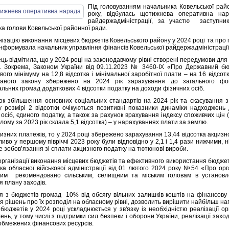
Під головуванням начальника Ковельської район
року, відбулась щотижнева оперативна нара
райдержадміністрації, за участю заступника
а голови Ковельської районної ради.
ізацію виконання місцевих бюджетів Ковельського району у 2024 році та про п
інформувала начальник управління фінансів Ковельської райдержадміністрації
ць відмітила, що у 2024 році на законодавчому рівні створені передумови дл
. Зокрема, Законом України від 09.11.2023 № 3460-IX «Про Державний бю
ого мінімуму на 12,8 відсотка і мінімальної заробітної плати – на 16 відсотк
даного закону збережено на 2024 рік зарахування до загального фонд
льних громад додаткових 4 відсотки податку на доходи фізичних осіб.
ок збільшення основних соціальних стандартів на 2024 рік та скасування з
у розмірі 2 відсотки очікуються позитивні показники динаміки надходжень
 осіб, єдиного податку, а також за рахунок врахування індексу споживчих ці
ілому за 2023 рік склала 5,1 відсотка) – у нарахуваннях плати за землю.
изних платежів, то у 2024 році збережено зарахування 13,44 відсотка акцизно
иво у першому півріччі 2023 року були відповідно у 2,1 і 1,4 рази нижчими, ні
е зобов’язання зі сплати акцизного податку на тютюнові вироби.
організації виконання місцевих бюджетів та ефективного використання бюдже
ка обласної військової адміністрації від 01 лютого 2024 року №54 «Про ор
ким рекомендовано сільським, селищним та міським головам в установ
я плану заходів.
я з бюджетів громад 10% від обсягу вільних залишків коштів на фінансову 
я рішень про їх розподіл на обласному рівні, дозволить вирішити найбільш н
 бюджетів у 2024 році ускладнюється у зв'язку із необхідністю реалізації
нь, у тому числі з підтримки сил безпеки і оборони України, реалізації заход
обмежених фінансових ресурсів.