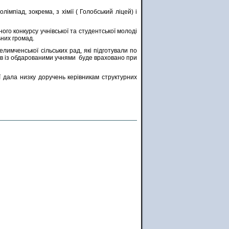
імпіад, зокрема, з хімії ( Голобський ліцей) і
о конкурсу учнівської та студентської молоді
них громад.
лимченської сільських рад, які підготували по
лів із обдарованими учнями буде враховано при
ї дала низку доручень керівникам структурних