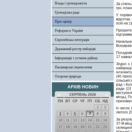
Влада і громадськість
За січен
грн, план
Громадська рада
У порівн
відсотка
Прес-центр
осіб на 1
Пріорите
Реформи в Україні
підтримка
Європейська інтеграція
Начальни
Всеукраїн
Державний реєстр виборців
Посадове
17 навчал
Інформація з установ району
Згідно з
Пасажирські перевезення
найкращі
інтелект
Охорона природи
(40 призо
сільської
рад і Ко
АРХІВ НОВИН
ради (23
виступил
«
»
СЕРПЕНЬ 2026
місць), П
ПН
ВТ
СР
ЧТ
ПТ
СБ
НД
призових 
1
2
Із числа
лютого 20
3
4
5
6
7
8
9
За резуль
10
11
12
13
14
15
16
37-ІІІ мі
17
18
19
20
21
22
23
селищної 
Шацької, 