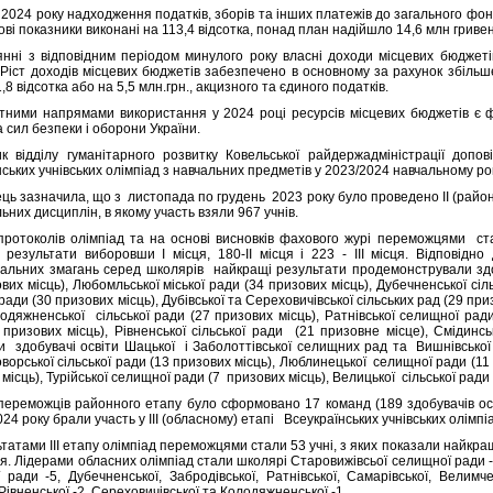
ь 2024 року надходження податків, зборів та інших платежів до загального фо
ові показники виконані на 113,4 відсотка, понад план надійшло 14,6 млн гривен
янні з відповідним періодом минулого року власні доходи місцевих бюджеті
. Ріст доходів місцевих бюджетів забезпечено в основному за рахунок збіл
1,8 відсотка або на 5,5 млн.грн., акцизного та єдиного податків.
тними напрямами використання у 2024 році ресурсів місцевих бюджетів є ф
 сил безпеки і оборони України.
к відділу гуманітарного розвитку Ковельської райдержадміністрації допові
ських учнівських олімпіад з навчальних предметів у 2023/2024 навчальному ро
ць зазначила, що з листопада по грудень 2023 року було проведено ІІ (районн
ьних дисциплін, в якому участь взяли 967 учнів.
 протоколів олімпіад та на основі висновків фахового журі переможцями стал
 результати виборовши І місця, 180-ІІ місця і 223 - ІІІ місця. Відповідн
уальних змагань серед школярів найкращі результати продемонстрували здо
вих місць), Любомльської міської ради (34 призових місць), Дубечненської сіл
 ради (30 призових місць), Дубівської та Сереховичівської сільських рад (29 при
лодяжненської сільської ради (27 призових місць), Ратнівської селищної рад
 призових місць), Рівненської сільської ради (21 призовне місце), Смідинсь
и здобувачі освіти Шацької і Заболоттівської селищних рад та Вишнівської
оворської сільської ради (13 призових місць), Люблинецької селищної ради (11 
місць), Турійської селищної ради (7 призових місць), Велицької сільської ради
 переможців районного етапу було сформовано 17 команд (189 здобувачів осві
24 року брали участь у ІІІ (обласному) етапі Всеукраїнських учнівських олімпі
татами ІІІ етапу олімпіад переможцями стали 53 учні, з яких показали найкращі 
сця. Лідерами обласних олімпіад стали школярі Старовижівсьої селищної ради -9 
ради -5, Дубечненської, Забродівської, Ратнівської, Самарівської, Велимченс
Рівненської -2, Сереховичівської та Колодяжненської -1.