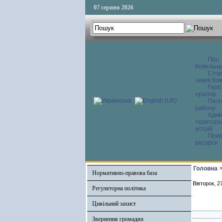
07 серпня 2026
Про
Ковельщ
Сторі
землі Ков
Герб
прапор
Пасп
району
Адмі
територі
устрій
Прир
ресурси
Головна
Нормативно-правова база
Вівторок, 2
Регуляторна політика
Цивільний захист
Звернення громадян