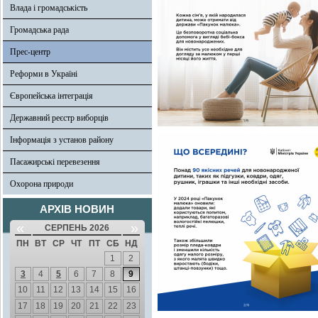
Влада і громадськість
Громадська рада
Прес-центр
Реформи в Україні
Європейська інтеграція
Державний реєстр виборців
Інформація з установ району
Пасажирські перевезення
Охорона природи
АРХІВ НОВИН
«
»
СЕРПЕНЬ 2026
ПН
ВТ
СР
ЧТ
ПТ
СБ
НД
1
2
3
4
5
6
7
8
9
10
11
12
13
14
15
16
17
18
19
20
21
22
23