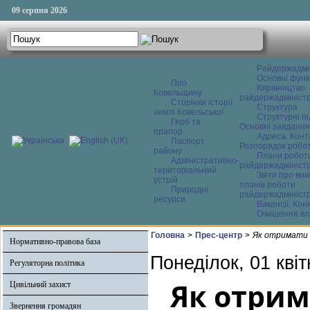
09 серпня 2026
Райдержадмі
Основні функ
Про
Керівництво
Ковельщину
райдержадміністр
Сторінки історії
Структура
землі Ковельської
Структурні пі
Герб та
Основні завдання
прапор
Адреса. Конт
Паспорт
Розпорядок робо
району
Плани робот
Адміністративно-
райдержадміністр
територіальний
Звіти про ви
устрій
планів роботи
Природні
райдержадміністр
ресурси
Вакансії. Кон
Очищення вл
Головна
>
Прес-центр
>
Як отримати 
Нормативно-правова база
Понеділок, 01 кві
Регуляторна політика
Як отрим
Цивільний захист
Звернення громадян