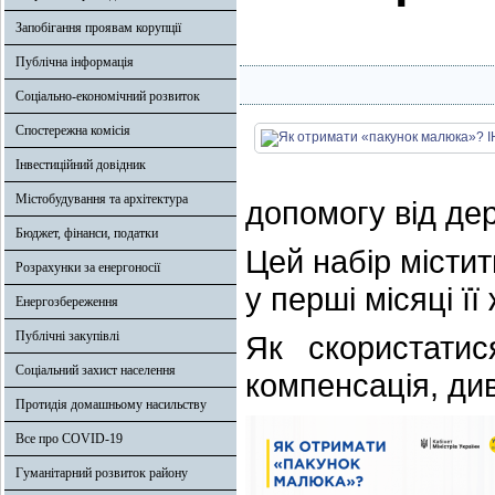
Запобігання проявам корупції
Публічна інформація
Соціально-економічний розвиток
Спостережна комісія
Інвестиційний довідник
Містобудування та архітектура
допомогу від де
Бюджет, фінанси, податки
Цей набір місти
Розрахунки за енергоносії
у перші місяці її
Енергозбереження
Публічні закупівлі
Як скористати
Соціальний захист населення
компенсація, див
Протидія домашньому насильству
Все про COVID-19
Гуманітарний розвиток району