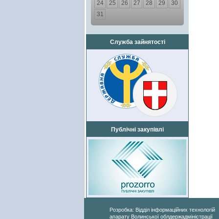
24
25
26
27
28
29
30
31
Служба зайнятості
Публічні закупівлі
Розробка: Відділ інформаційних технологій
апарату Волинської облдержадміністрації