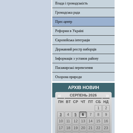
Влада і громадськість
Громадська рада
Прес-центр
Реформи в Україні
Європейська інтеграція
Державний реєстр виборців
Інформація з установ району
Пасажирські перевезення
Охорона природи
АРХІВ НОВИН
«
»
СЕРПЕНЬ 2026
ПН
ВТ
СР
ЧТ
ПТ
СБ
НД
1
2
3
4
5
6
7
8
9
10
11
12
13
14
15
16
17
18
19
20
21
22
23