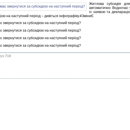
Житлова субсидія для
автоматично. Водночас у
із заявою та деклараці
ією на наступний період – дивіться інфографіку.#ЗміниЄ
дів
710