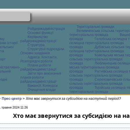
Територіальні громади
Райдержадміністрація
Велимченська сільська територ
Основні функції
територіальна громада
Вишні
Керівництво
ину
громада
Голобська селищна т
райдержадміністрації
нки історії
селищна територіальна громада
Структура
ельської
громада
Дубівська сільська т
Структурні підрозділи.
 та
селищна територіальна громада
Основні завдання
громада
Ковельська міська т
Адреса. Контакти.
орт
сільська територіальна громада
Розпорядок роботи
громада
Люблинецька селищн
Плани роботи
ністративно-
міська територіальна громада
райдержадміністрації
альний
громада
Ратнівська селищна 
Звіти про виконання
сільська територіальна громада
планів роботи
одні
громада
Сереховичівська сіл
райдержадміністрації
сільська територіальна громада
Вакансії. Конкурси
громада
Турійська селищна т
Очищення влади
територіальна громада
>
Прес-центр
>
Хто має звернутися за субсидією на наступний період?
1 травня 2024 11:26
Хто має звернутися за субсидією на н