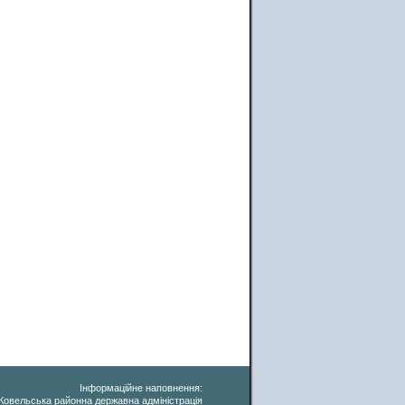
Інформаційне наповнення:
Ковельська районна державна адміністрація