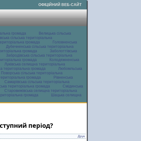
ОФІЦІЙНИЙ ВЕБ-САЙТ
іальна громада
Велицька сільська
вська сільська територіальна
ериторіальна громада
Головненська
Дубечненська сільська територіальна
ериторіальна громада
Заболоттівська
Забродівська сільська територіальна
ериторіальна громада
Колодяжненська
Луківська селищна територіальна
а територіальна громада
Любомльська
Поворська сільська територіальна
територіальна громада
Рівненська
Самарівська сільська територіальна
ьська територіальна громада
Смідинська
Старовижівська селищна територіальна
ериторіальна громада
Шацька селищна
аступний період?
Друк