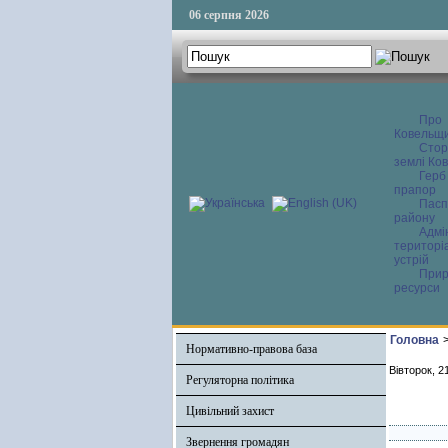
06 серпня 2026
Про
Ковельщ
Сторі
землі Ков
Герб
прапор
Пасп
району
Адмі
територі
устрій
Прир
ресурси
Головна
Нормативно-правова база
Вівторок, 2
Регуляторна політика
Цивільний захист
Звернення громадян