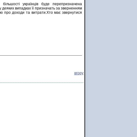
 більшості українців буде перепризначена
 деяких випадках її призначать за зверненням
єю про доходи та витрати.Хто має звернутися
вгору