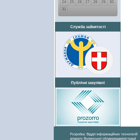
24
25
26
27
28
29
30
31
Служба зайнятості
Публічні закупівлі
Розробка: Відділ інформаційних технологій
апарату Волинської облдержадміністрації