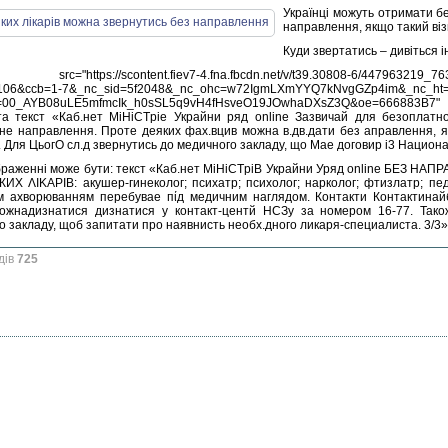
Українці можуть отримати бе
направлення, якщо такий віз
Куди звертатись – дивіться і
="https://scontent.fiev7-4.fna.fbcdn.net/v/t39.30808-6/447963219_76
106&ccb=1-7&_nc_sid=5f2048&_nc_ohc=w72IgmLXmYYQ7kNvgGZp4im&_nc_ht=sc
h=00_AYB08uLE5mfmcIk_h0sSL5q9vH4fHsveO19JOwhaDXsZ3Q&oe=666883B7" 
та текст «Каб.нет MiHiCTpie Украйни ряд online Зазвичай для безоплатн
не направлення. Проте деяких фах.вцив можна в.дв.дати без аправлення, 
. Для ЦьогО сл.д звернутись до медичного закладу, що Mae договир i3 Национ
дів
725