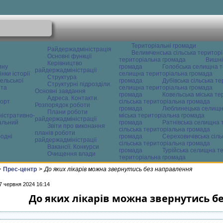
Територіальні громади
Райдержадміністрація
Велимченська сільська територ
Основні функції
територіальна громада
Вишні
Керівництво
ину
громада
Голобська селищна т
райдержадміністрації
нки історії
селищна територіальна громада
Структура
ельської
громада
Дубівська сільська т
Структурні підрозділи.
 та
селищна територіальна громада
Основні завдання
громада
Ковельська міська т
Адреса. Контакти.
орт
сільська територіальна громада
Розпорядок роботи
громада
Люблинецька селищн
Плани роботи
ністративно-
міська територіальна громада
райдержадміністрації
альний
громада
Ратнівська селищна 
Звіти про виконання
сільська територіальна громада
планів роботи
одні
громада
Сереховичівська сіл
райдержадміністрації
сільська територіальна громада
Вакансії. Конкурси
громада
Турійська селищна т
Очищення влади
територіальна громада
>
Прес-центр
>
До яких лікарів можна звернутись без направлення
7 червня 2024 16:14
До яких лікарів можна звернутись б