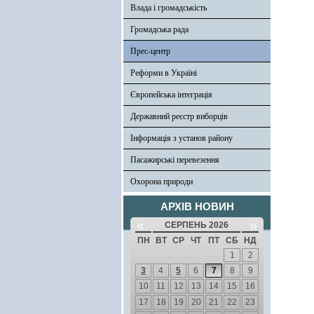
Влада і громадськість
Громадська рада
Прес-центр
Реформи в Україні
Європейська інтеграція
Державний реєстр виборців
Інформація з установ району
Пасажирські перевезення
Охорона природи
АРХІВ НОВИН
«
»
СЕРПЕНЬ 2026
ПН
ВТ
СР
ЧТ
ПТ
СБ
НД
1
2
3
4
5
6
7
8
9
10
11
12
13
14
15
16
17
18
19
20
21
22
23