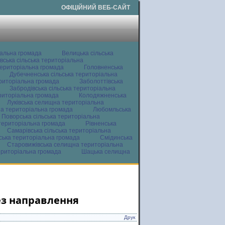
ОФІЦІЙНИЙ ВЕБ-САЙТ
іальна громада
Велицька сільська
вська сільська територіальна
ериторіальна громада
Головненська
Дубечненська сільська територіальна
ериторіальна громада
Заболоттівська
Забродівська сільська територіальна
ериторіальна громада
Колодяжненська
Луківська селищна територіальна
а територіальна громада
Любомльська
Поворська сільська територіальна
територіальна громада
Рівненська
Самарівська сільська територіальна
ьська територіальна громада
Смідинська
Старовижівська селищна територіальна
ериторіальна громада
Шацька селищна
ез направлення
Друк