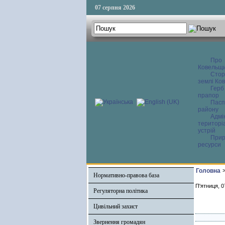
07 серпня 2026
Про
Ковельщ
Сторі
землі Ков
Герб
прапор
Пасп
району
Адмі
територі
устрій
Прир
ресурси
Головна
Нормативно-правова база
П'ятниця, 0
Регуляторна політика
Цивільний захист
Звернення громадян