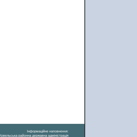
Інформаційне наповнення:
Ковельська районна державна адміністрація