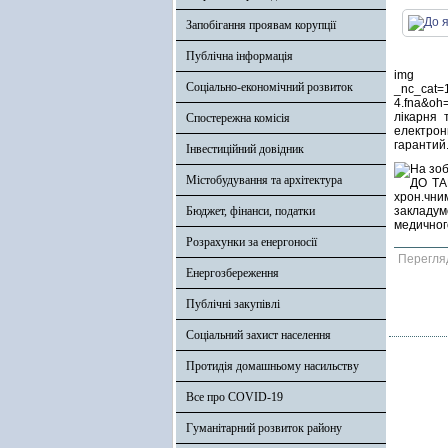
Запобігання проявам корупції
Публічна інформація
img src
Соціально-економічний розвиток
_nc_cat=
4.fna&o
лікарня 
Спостережна комісія
електрон
гарантий
Інвестиційний довідник
Містобудування та архітектура
Бюджет, фінанси, податки
Розрахунки за енергоносії
Перегля
Енергозбереження
Публічні закупівлі
Соціальний захист населення
Протидія домашньому насильству
Все про COVID-19
Гуманітарний розвиток району