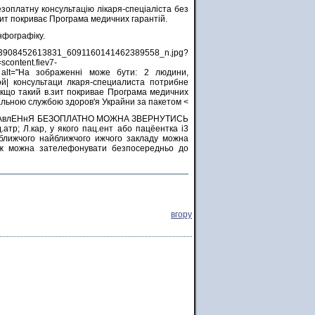
зоплатну консультацію лікаря-спеціаліста без
ит покриває Програма медичних гарантій.
нфографіку.
3908452613831_6091160141462389558_n.jpg?
ontent.fiev7-
alt="На зображенні може бути: 2 людини,
ой| консультаци лкаря-специалиста потрибне
якщо такий в.зит покривае Програма медичних
альною службою здоров'я Украйни за пакетом <
вгору