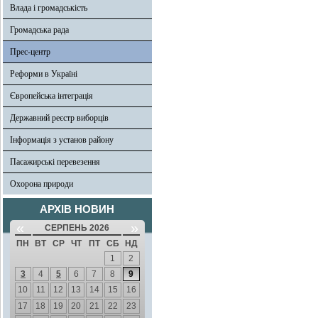
Влада і громадськість
Громадська рада
Прес-центр
Реформи в Україні
Європейська інтеграція
Державний реєстр виборців
Інформація з установ району
Пасажирські перевезення
Охорона природи
АРХІВ НОВИН
«
»
СЕРПЕНЬ 2026
ПН
ВТ
СР
ЧТ
ПТ
СБ
НД
1
2
3
4
5
6
7
8
9
10
11
12
13
14
15
16
17
18
19
20
21
22
23