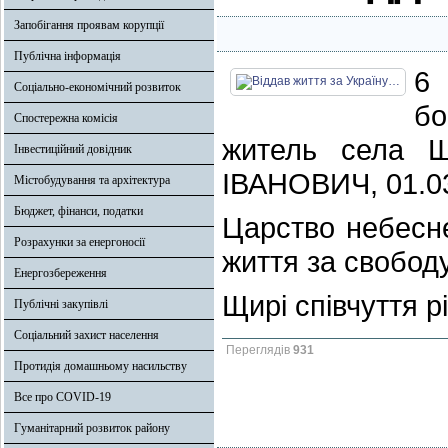
Запобігання проявам корупції
Публічна інформація
6 
Соціально-економічний розвиток
бо
Спостережна комісія
житель села 
Інвестиційний довідник
ІВАНОВИЧ, 01.03
Містобудування та архітектура
Бюджет, фінанси, податки
Царство небесне
Розрахунки за енергоносії
життя за свободу
Енергозбереження
Щирі співчуття р
Публічні закупівлі
Соціальний захист населення
Переглядів
931
Протидія домашньому насильству
Все про COVID-19
Гуманітарний розвиток району