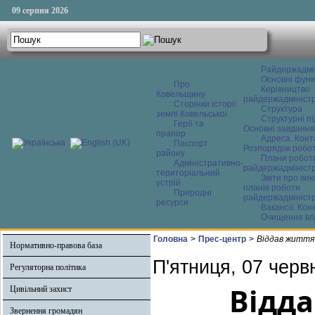
09 серпня 2026
Райдержадмі
Основні функ
Про
Керівництво
Ковельщину
райдержадміністр
Сторінки історії
Структура
землі Ковельської
Структурні пі
Герб та
Основні завдання
прапор
Адреса. Конт
Паспорт
Розпорядок робо
району
Плани робот
Адміністративно-
райдержадміністр
територіальний
Звіти про ви
устрій
планів роботи
Природні
райдержадміністр
ресурси
Вакансії. Кон
Очищення вл
Головна
>
Прес-центр
>
Віддав життя
Нормативно-правова база
П'ятниця, 07 черв
Регуляторна політика
Відда
Цивільний захист
Звернення громадян