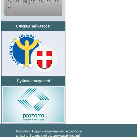
24
25
26
27
28
29
30
31
Служба зайнятості
Публічні закупівлі
Розробка: Відділ інформаційних технологій
апарату Волинської облдержадміністрації