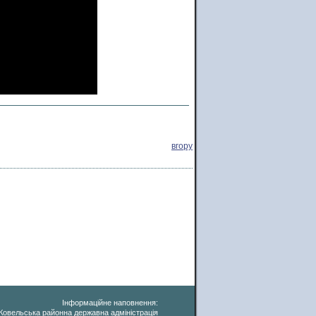
вгору
Інформаційне наповнення:
Ковельська районна державна адміністрація