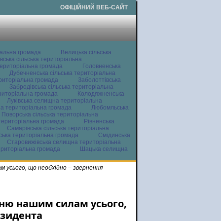
ОФІЦІЙНИЙ ВЕБ-САЙТ
іальна громада
Велицька сільська
вська сільська територіальна
ериторіальна громада
Головненська
Дубечненська сільська територіальна
ериторіальна громада
Заболоттівська
Забродівська сільська територіальна
ериторіальна громада
Колодяжненська
Луківська селищна територіальна
а територіальна громада
Любомльська
Поворська сільська територіальна
територіальна громада
Рівненська
Самарівська сільська територіальна
ьська територіальна громада
Смідинська
Старовижівська селищна територіальна
ериторіальна громада
Шацька селищна
м усього, що необхідно – звернення
нню нашим силам усього,
езидента