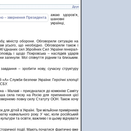
Друк
ажаю здоров’я,
шановні
українці,
бу, міністр оборони. Обговорили ситуацію на
м усього, що необхідно. Обговорили також і
Об’єднаних сил Збройних Сил України генерал-
повідь і щодо Покровська – наслідків ударів
и загинули. Мої співчуття рідним та близьким.
 завдання – зробити нову, сучасну структуру
 «А» Служби безпеки України. Героїчні хлопці!
 СБУ.
їна – Малаві – приєдналася до комюніке Саміту
ша сила тиску на Росію для припинення цієї
и повернемо повну силу Статуту ООН. Також хочу
для дітей в Україні. Три мільйони примірників
чатку навчального року. У час, коли російський
культури та освіти, важливо і в цьому відчувати
історичної події. Мають початися фактично вже