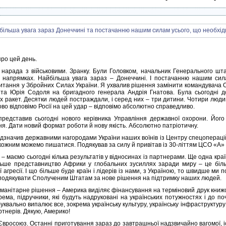
про цей день.
нарада з військовими. Зранку. Були Головком, начальник Генерального шта
 напрямках. Найбільша увага зараз – Донеччині. І постачанню нашим сила
питання у Збройних Силах України. Я ухвалив рішення замінити командувача 
та Юрія Содоля на бригадного генерала Андрія Гнатова. Була сьогодні до
их ракет. Десятки людей постраждали, і серед них – три дитини. Чотири людин
во відповімо Росії на цей удар – відповімо абсолютно справедливо.
представив сьогодні нового керівника Управління державної охорони. Його
ня. Дати новий формат роботи й нову якість. Абсолютно патріотичну.
відзначив державними нагородами України наших воїнів із Центру спецоперацій
кожним можемо пишатися. Подякував за силу й привітав із 30-літтям ЦСО «А»
– маємо сьогодні кілька результатів у відносинах із партнерами. Ще одна кра
льше представництво Африки у глобальних зусиллях заради миру – це біль
 агресії. І що більше буде країн і лідерів із нами, з Україною, то швидше м
 подякувати Сполученим Штатам за нове рішення на підтримку наших людей.
манітарне рішення – Америка виділяє фінансування на терміновий друк книжок 
рема, підручники, які будуть надруковані на українських потужностях і до по
уквально випалює все, зокрема українську культуру, українську інфраструктуру 
ртнерів. Дякую, Америко!
– Євросоюз. Останні приготування зараз до завтрашньої надзвичайно вагомої, 