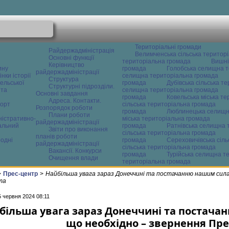
Територіальні громади
Райдержадміністрація
Велимченська сільська територ
Основні функції
територіальна громада
Вишні
Керівництво
ину
громада
Голобська селищна т
райдержадміністрації
нки історії
селищна територіальна громада
Структура
ельської
громада
Дубівська сільська т
Структурні підрозділи.
 та
селищна територіальна громада
Основні завдання
громада
Ковельська міська т
Адреса. Контакти.
орт
сільська територіальна громада
Розпорядок роботи
громада
Люблинецька селищн
Плани роботи
ністративно-
міська територіальна громада
райдержадміністрації
альний
громада
Ратнівська селищна 
Звіти про виконання
сільська територіальна громада
планів роботи
одні
громада
Сереховичівська сіл
райдержадміністрації
сільська територіальна громада
Вакансії. Конкурси
громада
Турійська селищна т
Очищення влади
територіальна громада
>
Прес-центр
>
Найбільша увага зараз Донеччині та постачанню нашим сила
та
5 червня 2024 08:11
більша увага зараз Донеччині та постача
що необхідно – звернення Пр