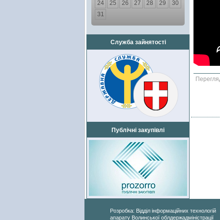
24
25
26
27
28
29
30
31
Служба зайнятості
Перегля
Публічні закупівлі
Розробка: Відділ інформаційних технологій
апарату Волинської облдержадміністрації