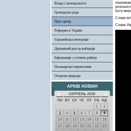
перемови
Влада і громадськість
реальніст
бути мирн
Громадська рада
Слава всі
Прес-центр
Слава Укр
Реформи в Україні
Європейська інтеграція
Державний реєстр виборців
Інформація з установ району
Пасажирські перевезення
Охорона природи
АРХІВ НОВИН
«
»
СЕРПЕНЬ 2026
ПН
ВТ
СР
ЧТ
ПТ
СБ
НД
1
2
3
4
5
6
7
8
9
10
11
12
13
14
15
16
17
18
19
20
21
22
23