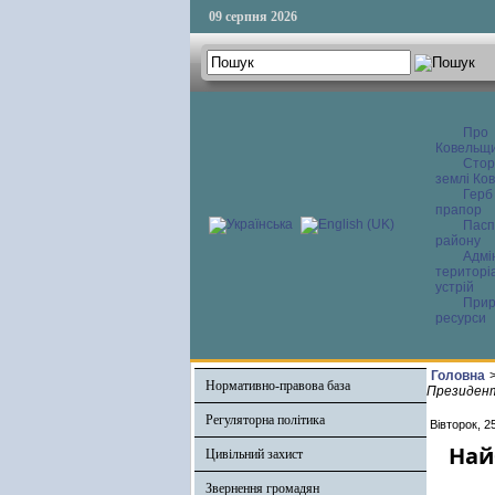
09 серпня 2026
Про
Ковельщ
Сторі
землі Ков
Герб
прапор
Пасп
району
Адмі
територі
устрій
Прир
ресурси
Головна
Нормативно-правова база
Президен
Регуляторна політика
Вівторок, 2
Най
Цивільний захист
Звернення громадян