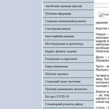
Запобігання проявам корупції
Публічна інформація
Соціально-економічний розвиток
українки!
Коротко 
Спостережна комісія
Перше – 
Інвестиційний довідник
ключових
кадрові 
Містобудування та архітектура
лейтенан
російськ
Бюджет, фінанси, податки
Обов’язко
Друге – 
Розрахунки за енергоносії
Управлін
Енергозбереження
Третє – 
Реально 
Публічні закупівлі
Четверте 
миру. Бі
Соціальний захист населення
злочинної
сьогодні
Протидія домашньому насильству
Вчасне гу
– це, зок
Все про COVID-19
окупант б
плече па
Гуманітарний розвиток району
І п’яте 