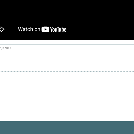
дів
983