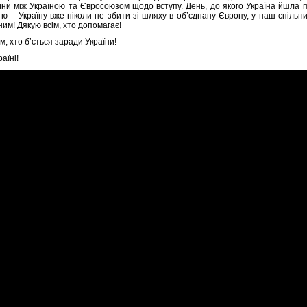
ни між Україною та Євросоюзом щодо вступу. День, до якого Україна йшла п
ю – Україну вже ніколи не збити зі шляху в об’єднану Європу, у наш спільний
им! Дякую всім, хто допомагає!
м, хто б’ється заради України!
аїні!