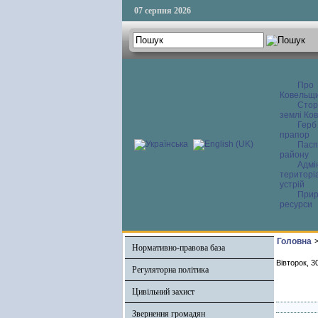
07 серпня 2026
Про
Ковельщ
Сторі
землі Ков
Герб
прапор
Пасп
району
Адмі
територі
устрій
Прир
ресурси
Головна
Нормативно-правова база
Вівторок, 3
Регуляторна політика
Цивільний захист
Звернення громадян