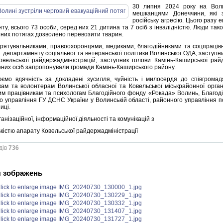
30 липня 2024 року на Волин
мешканцями Донеччини, які 
російську агресію. Цього разу
нту, всього 73 особи, серед них 21 дитина та 7 осіб з інвалідністю. Люди та
йних потягах дозволено перевозити тварин.
 рятувальниками, правоохоронцями, медиками, благодійниками та соцпраців
 департаменту соціальної та ветеранської політики Волинської ОДА, заступ
овельської райдержадміністрацій, заступник голови Камінь-Каширської рай
них осіб запропонували громади Камінь-Каширського району.
ємо вдячність за докладені зусилля, чуйність і милосердя до співгромадя
кам та волонтерам Волинської обласної та Ковельської міськрайонної орган
им працівникам та психологам Благодійного фонду «Рокада» Волинь, Благо
о управління ГУ ДСНС України у Волинській області, районного управління по
ниці.
ганізаційної, інформаційної діяльності та комунікацій з
кістю апарату Ковельської райдержадміністрації
дів
736
я зображень