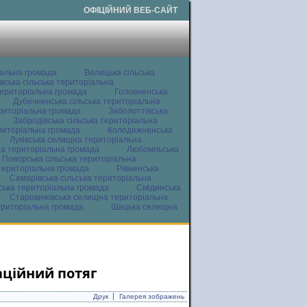
ОФІЦІЙНИЙ ВЕБ-САЙТ
іальна громада
Велицька сільська
вська сільська територіальна
ериторіальна громада
Головненська
Дубечненська сільська територіальна
ериторіальна громада
Заболоттівська
Забродівська сільська територіальна
ериторіальна громада
Колодяжненська
Луківська селищна територіальна
а територіальна громада
Любомльська
Поворська сільська територіальна
територіальна громада
Рівненська
Самарівська сільська територіальна
ьська територіальна громада
Смідинська
Старовижівська селищна територіальна
ериторіальна громада
Шацька селищна
аційний потяг
Друк
Галерея зображень