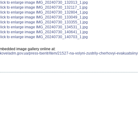
mbedded image gallery online at:
.koveladm.gov.ua/press-tsentr/item/21527-na-volyni-zustrily-cherhovyi-evakuatsii