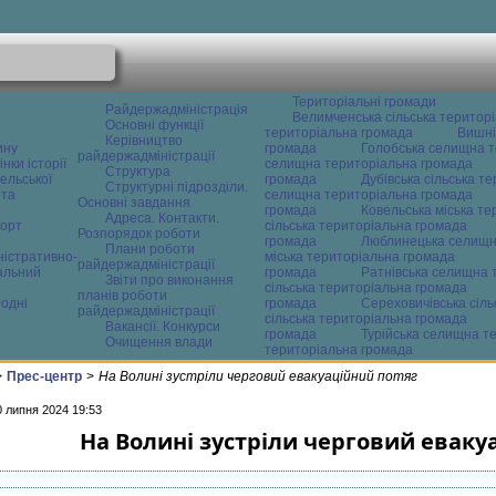
Територіальні громади
Райдержадміністрація
Велимченська сільська територ
Основні функції
територіальна громада
Вишні
Керівництво
ину
громада
Голобська селищна т
райдержадміністрації
нки історії
селищна територіальна громада
Структура
ельської
громада
Дубівська сільська т
Структурні підрозділи.
 та
селищна територіальна громада
Основні завдання
громада
Ковельська міська т
Адреса. Контакти.
орт
сільська територіальна громада
Розпорядок роботи
громада
Люблинецька селищн
Плани роботи
ністративно-
міська територіальна громада
райдержадміністрації
альний
громада
Ратнівська селищна 
Звіти про виконання
сільська територіальна громада
планів роботи
одні
громада
Сереховичівська сіл
райдержадміністрації
сільська територіальна громада
Вакансії. Конкурси
громада
Турійська селищна т
Очищення влади
територіальна громада
>
Прес-центр
>
На Волині зустріли черговий евакуаційний потяг
0 липня 2024 19:53
На Волині зустріли черговий еваку