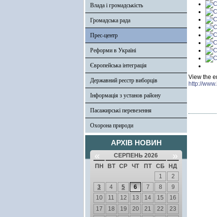
Влада і громадськість
Громадська рада
Прес-центр
Реформи в Україні
Європейська інтеграція
View the e
Державний реєстр виборців
http://www
Інформація з установ району
Пасажирські перевезення
Охорона природи
АРХІВ НОВИН
«
»
СЕРПЕНЬ 2026
ПН
ВТ
СР
ЧТ
ПТ
СБ
НД
1
2
3
4
5
6
7
8
9
10
11
12
13
14
15
16
17
18
19
20
21
22
23