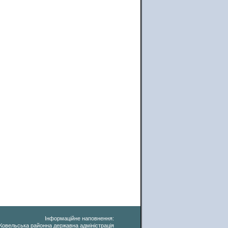
Інформаційне наповнення:
Ковельська районна державна адміністрація