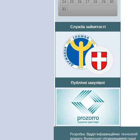
24
25
26
27
28
29
30
31
Служба зайнятості
Публічні закупівлі
Розробка: Відділ інформаційних технологій
апарату Волинської облдержадміністрації