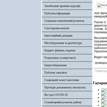
Запобігання проявам корупції
лінії фро
Публічна інформація
евакуаці
Соціально-економічний розвиток
Разом із
директор
Спостережна комісія
голови К
переміще
Інвестиційний довідник
Висловлю
працівни
Містобудування та архітектура
соціальн
районног
Бюджет, фінанси, податки
Укрзаліз
Відділ ор
Розрахунки за енергоносії
громадсь
Енергозбереження
Перегля
Публічні закупівлі
Соціальний захист населення
Галере
Протидія домашньому насильству
Все про COVID-19
Гуманітарний розвиток району