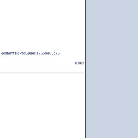
nyi-potiah#sigProGalleria7659e83c76
вгору