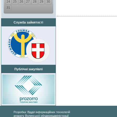
24
25
26
27
28
29
30
31
Служба зайнятості
Публічні закупівлі
Розробка: Відділ інформаційних технологій
апарату Волинської облдержадміністрації