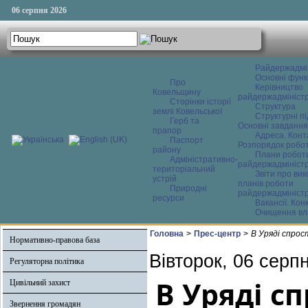
06 серпня 2026
Райдержадмі
Основні функ
Про
Керівництво
Ковельщину
райдержадміністр
Сторінки історії
Структура
землі Ковельської
Структурні пі
Герб та
Основні завдання
прапор
Адреса. Конт
Паспорт
Розпорядок робо
району
Плани робот
Адміністративно-
райдержадміністр
територіальний
Звіти про ви
устрій
планів роботи
Природні
райдержадміністр
ресурси
Вакансії. Кон
Очищення вл
Головна
>
Прес-центр
>
В Уряді спрос
Нормативно-правова база
Вівторок, 06 серп
Регуляторна політика
В Уряді с
Цивільний захист
Звернення громадян