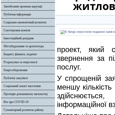
житлові
Запобігання проявам корупції
Публічна інформація
Соціально-економічний розвиток
Спостережна комісія
Інвестиційний довідник
Містобудування та архітектура
проект, який 
Бюджет, фінанси, податки
звернення за п
Розрахунки за енергоносії
послуг.
Енергозбереження
У спрощеній зая
Публічні закупівлі
меншу кількість 
Соціальний захист населення
здійснюється
Протидія домашньому насильству
Все про COVID-19
інформаційної в
Гуманітарний розвиток району