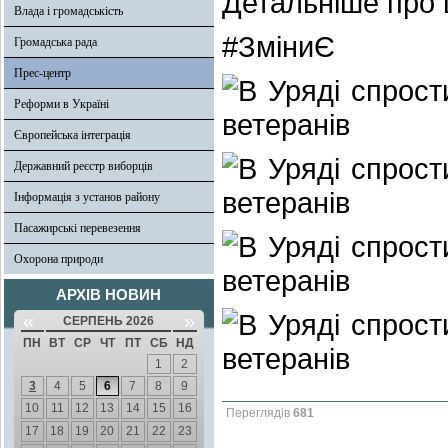
Детальніше про ц
Влада і громадськість
#ЗміниЄ
Громадська рада
Прес-центр
Реформи в Україні
Європейська інтеграція
Державний реєстр виборців
Інформація з установ району
Пасажирські перевезення
Охорона природи
АРХІВ НОВИН
«
»
СЕРПЕНЬ 2026
ПН
ВТ
СР
ЧТ
ПТ
СБ
НД
1
2
3
4
5
6
7
8
9
10
11
12
13
14
15
16
Переглядів
681
17
18
19
20
21
22
23