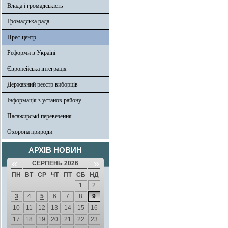
Влада і громадськість
Громадська рада
Прес-центр
Реформи в Україні
Європейська інтеграція
Державний реєстр виборців
Інформація з установ району
Пасажирські перевезення
Охорона природи
АРХІВ НОВИН
«
»
СЕРПЕНЬ 2026
ПН
ВТ
СР
ЧТ
ПТ
СБ
НД
1
2
3
4
5
6
7
8
9
10
11
12
13
14
15
16
17
18
19
20
21
22
23