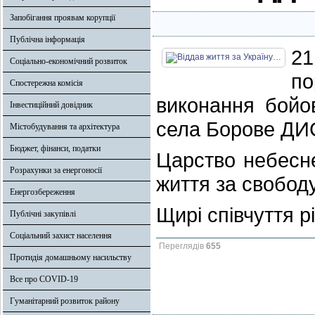
Запобігання проявам корупції
Публічна інформація
2
Соціально-економічний розвиток
по
Спостережна комісія
виконання бойо
Інвестиційний довідник
села Борове ДИ
Містобудування та архітектура
Бюджет, фінанси, податки
Царство небесне
Розрахунки за енергоносії
життя за свободу
Енергозбереження
Щирі співчуття р
Публічні закупівлі
Соціальний захист населення
Переглядів
655
Протидія домашньому насильству
Все про COVID-19
Гуманітарний розвиток району