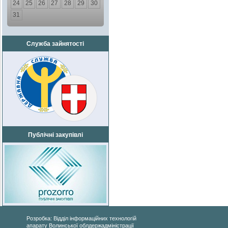
24
25
26
27
28
29
30
31
Служба зайнятості
Публічні закупівлі
Розробка: Відділ інформаційних технологій
апарату Волинської облдержадміністрації