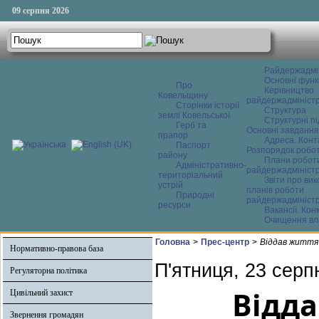
09 серпня 2026
Райдержадмі
Основні функ
Про
Керівництво
Ковельщину
райдержадміністр
Сторінки історії
Структура
землі Ковельської
Структурні пі
Герб та
Основні завдання
прапор
Адреса. Конт
Паспорт
Розпорядок робо
району
Плани робот
Адміністративно-
райдержадміністр
територіальний
Звіти про ви
устрій
планів роботи
Природні
райдержадміністр
ресурси
Вакансії. Кон
Очищення вл
Головна
>
Прес-центр
>
Віддав життя
Нормативно-правова база
П'ятниця, 23 серп
Регуляторна політика
Відда
Цивільний захист
Звернення громадян