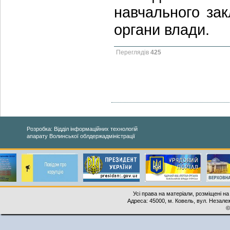
навчального зак
органи влади.
Переглядів
425
Розробка: Відділ інформаційних технологій
апарату Волинської облдержадміністрації
Усі права на матеріали, розміщені на
Адреса: 45000, м. Ковель, вул. Незалеж
©