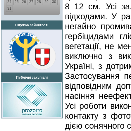
24
25
26
27
28
29
30
8–12 см. Усі з
31
відходами. У р
негайно промив
Служба зайнятості
гербіцидами гл
вегетації, не м
виключно з вик
Україні, з дотр
Застосування п
Публічні закупівлі
відповідним до
насіння неефек
Усі роботи вико
контакту з фото
дією сонячного с