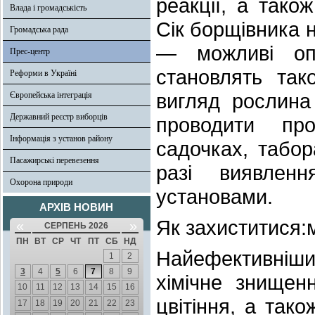
реакції, а так
Влада і громадськість
Сік борщівника н
Громадська рада
— можливі опі
Прес-центр
становлять так
Реформи в Україні
вигляд рослина
Європейська інтеграція
Державний реєстр виборців
проводити про
Інформація з установ району
садочках, табор
Пасажирські перевезення
разі виявлен
Охорона природи
установами.
АРХІВ НОВИН
Як захиститися:
«
»
СЕРПЕНЬ 2026
ПН
ВТ
СР
ЧТ
ПТ
СБ
НД
Найефективніши
1
2
3
4
5
6
7
8
9
хімічне знищен
10
11
12
13
14
15
16
цвітіння, а так
17
18
19
20
21
22
23