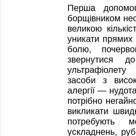
Перша допомог
борщівником нео
великою кількіс
уникати прямих 
болю, почерво
звернутися д
ультрафіолету 
засоби з висо
алергії — нудот
потрібно негайн
викликати швид
потребують м
ускладнень, рубц