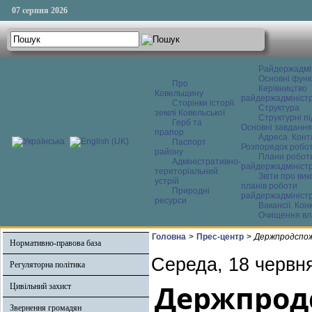
07 серпня 2026
Райдержадмі
Основні функ
Про
Керівництво
Ковельщину
райдержадміністр
Сторінки історії
Структура
землі Ковельської
Структурні пі
Герб та
Основні завдання
прапор
Адреса. Конт
Паспорт
Розпорядок робо
району
Плани робот
Адміністративно-
райдержадміністр
територіальний
Звіти про ви
устрій
планів роботи
Природні
райдержадміністр
ресурси
Вакансії. Кон
Очищення вл
Головна
>
Прес-центр
>
Держпродспож
Нормативно-правова база
Середа, 18 червн
Регуляторна політика
Держпрод
Цивільний захист
Звернення громадян