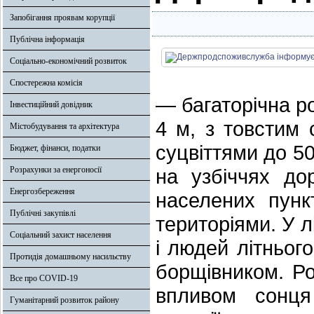
Запобігання проявам корупції
Публічна інформація
Соціально-економічний розвиток
Спостережна комісія
— багаторічна р
Інвестиційний довідник
4 м, з товстим
Містобудування та архітектура
суцвіттями до 50
Бюджет, фінанси, податки
Розрахунки за енергоносії
на узбіччях до
Енергозбереження
населених пунк
Публічні закупівлі
територіями. У л
Соціальний захист населення
і людей літньог
Протидія домашньому насильству
борщівником. Ро
Все про COVID-19
впливом сонця 
Гуманітарний розвиток району