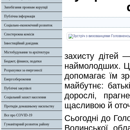
Запобігання проявам корупції
Публічна інформація
Соціально-економічний розвиток
Спостережна комісія
Інвестиційний довідник
Містобудування та архітектура
захисту дітей —
Бюджет, фінанси, податки
наймолодших. Це
Розрахунки за енергоносії
допомагає їм зр
Енергозбереження
майбутнє: батькі
Публічні закупівлі
дорослі, праг
Соціальний захист населення
щасливою й ото
Протидія домашньому насильству
Все про COVID-19
Сьогодні до Гол
Гуманітарний розвиток району
Волинської обл