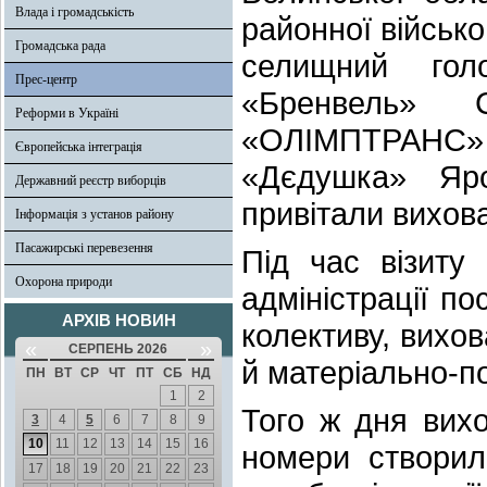
Влада і громадськість
районної військо
Громадська рада
селищний го
Прес-центр
«Бренвель»
Реформи в Україні
«ОЛІМПТРАНС» 
Європейська інтеграція
«Дєдушка» Яр
Державний реєстр виборців
привітали вихова
Інформація з установ району
Пасажирські перевезення
Під час візиту 
Охорона природи
адміністрації п
АРХІВ НОВИН
колективу, вихо
«
»
СЕРПЕНЬ 2026
й матеріально-п
ПН
ВТ
СР
ЧТ
ПТ
СБ
НД
1
2
Того ж дня вихо
3
4
5
6
7
8
9
10
11
12
13
14
15
16
номери створил
17
18
19
20
21
22
23