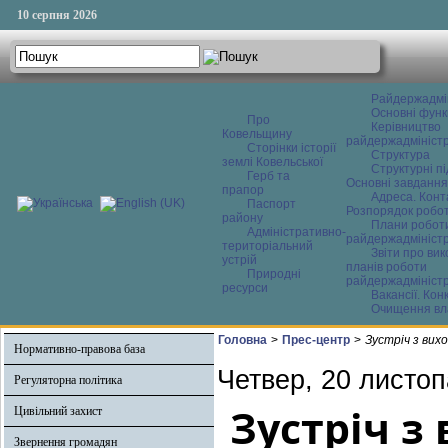
10 серпня 2026
Райдержадмі
Основні функ
Про
Керівництво
Ковельщину
райдержадміністр
Сторінки історії
Структура
землі Ковельської
Структурні пі
Герб та
Основні завдання
прапор
Адреса. Конт
Паспорт
Розпорядок робо
району
Плани робот
Адміністративно-
райдержадміністр
територіальний
Звіти про ви
устрій
планів роботи
Природні
райдержадміністр
ресурси
Вакансії. Кон
Очищення вл
Головна
>
Прес-центр
>
Зустріч з вих
Нормативно-правова база
Четвер, 20 листоп
Регуляторна політика
Зустріч з
Цивільний захист
Звернення громадян