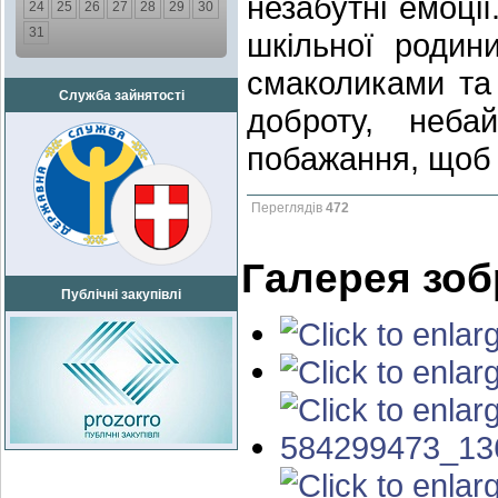
незабутні емоці
24
25
26
27
28
29
30
31
шкільної родини
смаколиками та 
Служба зайнятості
доброту, неба
побажання, щоб 
Переглядів
472
Галерея зо
Публічні закупівлі