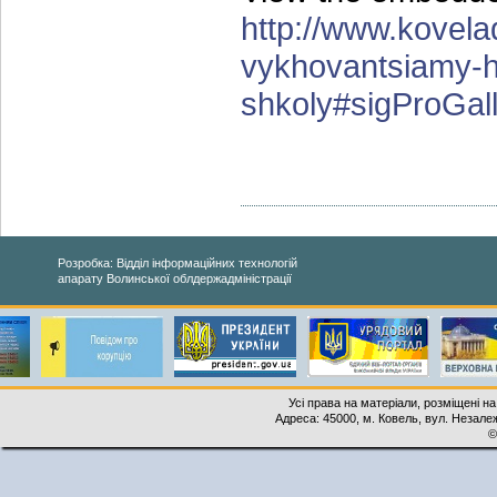
http://www.kovela
vykhovantsiamy-ho
shkoly#sigProGal
Розробка: Відділ інформаційних технологій
апарату Волинської облдержадміністрації
Усі права на матеріали, розміщені на
Адреса: 45000, м. Ковель, вул. Незалеж
©