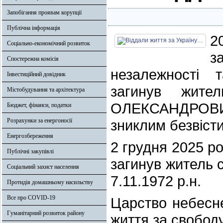
Запобігання проявам корупції
Публічна інформація
2
Соціально-економічний розвиток
з
Спостережна комісія
незалежності т
Інвестиційний довідник
загинув жит
Містобудування та архітектура
ОЛЕКСАНДРОВИЧ
Бюджет, фінанси, податки
Розрахунки за енергоносії
зниклим безвісти
Енергозбереження
2 грудня 2025 р
Публічні закупівлі
загинув житель
Соціальний захист населення
7.11.1972 р.н.
Протидія домашньому насильству
Все про COVID-19
Царство небесне
Гуманітарний розвиток району
життя за свободу