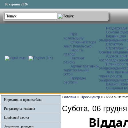
06 серпня 2026
Райдержадмі
Основні функ
Про
Керівництво
Ковельщину
райдержадміністр
Сторінки історії
Структура
землі Ковельської
Структурні пі
Герб та
Основні завдання
прапор
Адреса. Конт
Паспорт
Розпорядок робо
району
Плани робот
Адміністративно-
райдержадміністр
територіальний
Звіти про ви
устрій
планів роботи
Природні
райдержадміністр
ресурси
Вакансії. Кон
Очищення вл
Головна
>
Прес-центр
>
Віддали житт
Нормативно-правова база
Субота, 06 грудня
Регуляторна політика
Відда
Цивільний захист
Звернення громадян