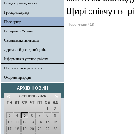
Влада і громадськість
Щирі співчуття р
Громадська рада
Прес-центр
Переглядів
418
Реформи в Україні
Європейська інтеграція
Державний реєстр виборців
Інформація з установ району
Пасажирські перевезення
Охорона природи
АРХІВ НОВИН
«
»
СЕРПЕНЬ 2026
ПН
ВТ
СР
ЧТ
ПТ
СБ
НД
1
2
3
4
5
6
7
8
9
10
11
12
13
14
15
16
17
18
19
20
21
22
23