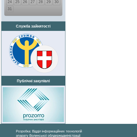
24
25
26
27
28
29
30
31
Служба зайнятості
Публічні закупівлі
Розробка: Відділ інформаційних технологій
апарату Волинської облдержадміністрації