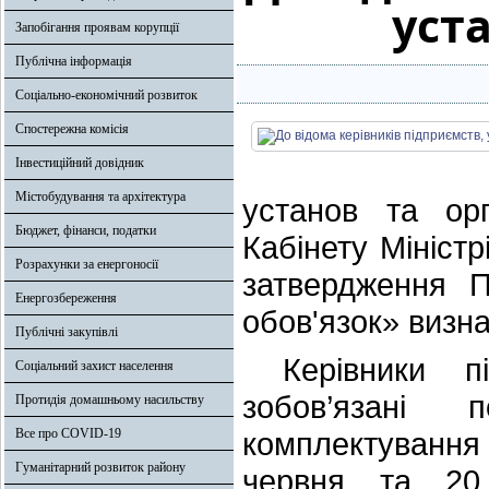
уст
Запобігання проявам корупції
Публічна інформація
Соціально-економічний розвиток
Спостережна комісія
Інвестиційний довідник
Містобудування та архітектура
установ та ор
Бюджет, фінанси, податки
Кабінету Міністр
Розрахунки за енергоносії
затвердження П
Енергозбереження
обов'язок» визн
Публічні закупівлі
Керівники під
Соціальний захист населення
зобов’язані 
Протидія домашньому насильству
Все про COVID-19
комплектування
Гуманітарний розвиток району
червня та 20