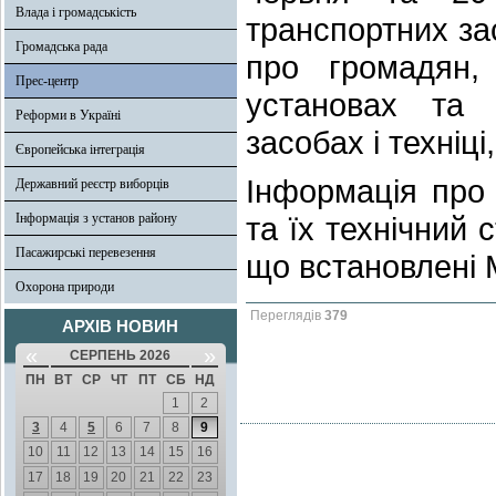
Влада і громадськість
транспортних засо
Громадська рада
про громадян,
Прес-центр
установах та 
Реформи в Україні
засобах і техніц
Європейська інтеграція
Інформація про 
Державний реєстр виборців
Інформація з установ району
та їх технічний
Пасажирські перевезення
що встановлені 
Охорона природи
Переглядів
379
АРХІВ НОВИН
«
»
СЕРПЕНЬ 2026
ПН
ВТ
СР
ЧТ
ПТ
СБ
НД
1
2
3
4
5
6
7
8
9
10
11
12
13
14
15
16
17
18
19
20
21
22
23