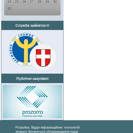
24
25
26
27
28
29
30
31
Служба зайнятості
Публічні закупівлі
Розробка: Відділ інформаційних технологій
апарату Волинської облдержадміністрації