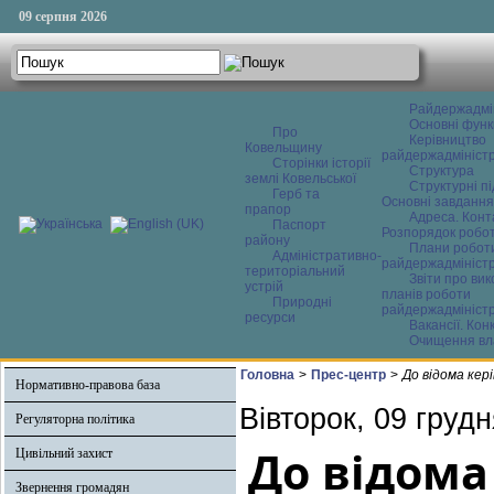
09 серпня 2026
Райдержадмі
Основні функ
Про
Керівництво
Ковельщину
райдержадміністр
Сторінки історії
Структура
землі Ковельської
Структурні пі
Герб та
Основні завдання
прапор
Адреса. Конт
Паспорт
Розпорядок робо
району
Плани робот
Адміністративно-
райдержадміністр
територіальний
Звіти про ви
устрій
планів роботи
Природні
райдержадміністр
ресурси
Вакансії. Кон
Очищення вл
Головна
>
Прес-центр
>
До відома кер
Нормативно-правова база
Вівторок, 09 груд
Регуляторна політика
До відома
Цивільний захист
Звернення громадян