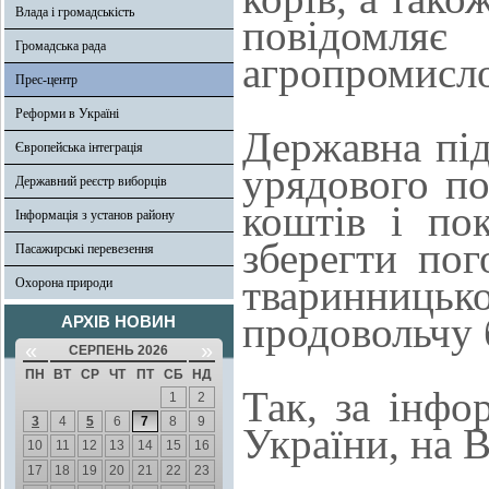
Влада і громадськість
повідомля
Громадська рада
агропромисло
Прес-центр
Реформи в Україні
Державна під
Європейська інтеграція
урядового п
Державний реєстр виборців
коштів і по
Інформація з установ району
зберегти пог
Пасажирські перевезення
тваринниць
Охорона природи
продовольчу 
АРХІВ НОВИН
«
»
СЕРПЕНЬ 2026
ПН
ВТ
СР
ЧТ
ПТ
СБ
НД
Так, за інфо
1
2
3
4
5
6
7
8
9
України, на 
10
11
12
13
14
15
16
17
18
19
20
21
22
23