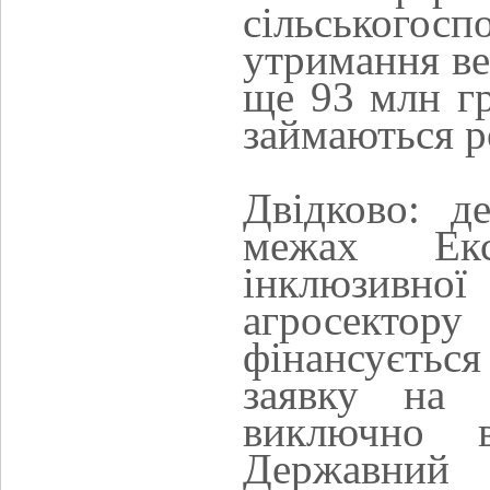
сільського
утримання ве
ще 93 млн гр
займаються ро
Двідково: д
межах Екс
інклюзивно
агросекто
фінансується
заявку на 
виключно 
Державний