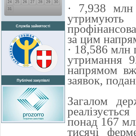
24
25
26
27
28
29
30
· 7,938 млн
31
утримуют
профінансова
Служба зайнятості
за цим напря
· 18,586 млн
утримання 9
напрямом вж
заявок, подан
Публічні закупівлі
Загалом дер
реалізується
понад 167 мл
тисячі ферм