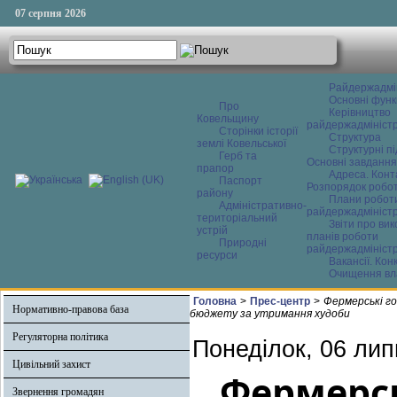
07 серпня 2026
Райдержадмі
Основні функ
Про
Керівництво
Ковельщину
райдержадміністр
Сторінки історії
Структура
землі Ковельської
Структурні пі
Герб та
Основні завдання
прапор
Адреса. Конт
Паспорт
Розпорядок робо
району
Плани робот
Адміністративно-
райдержадміністр
територіальний
Звіти про ви
устрій
планів роботи
Природні
райдержадміністр
ресурси
Вакансії. Кон
Очищення вл
Головна
>
Прес-центр
>
Фермерські г
Нормативно-правова база
бюджету за утримання худоби
Регуляторна політика
Понеділок, 06 лип
Цивільний захист
Фермерсь
Звернення громадян