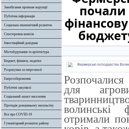
почали
Запобігання проявам корупції
Публічна інформація
фінансову
Соціально-економічний розвиток
бюджету
Спостережна комісія
Інвестиційний довідник
Містобудування та архітектура
Бюджет, фінанси, податки
Розрахунки за енергоносії
Розпочалися
Енергозбереження
для агров
Публічні закупівлі
тваринницт
Соціальний захист населення
волинські 
Протидія домашньому насильству
Все про COVID-19
отримали по
Гуманітарний розвиток району
корів, а тако