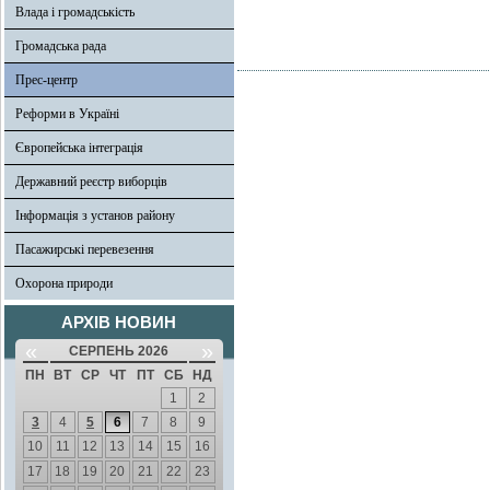
Влада і громадськість
Громадська рада
Прес-центр
Реформи в Україні
Європейська інтеграція
Державний реєстр виборців
Інформація з установ району
Пасажирські перевезення
Охорона природи
АРХІВ НОВИН
«
»
СЕРПЕНЬ 2026
ПН
ВТ
СР
ЧТ
ПТ
СБ
НД
1
2
3
4
5
6
7
8
9
10
11
12
13
14
15
16
17
18
19
20
21
22
23