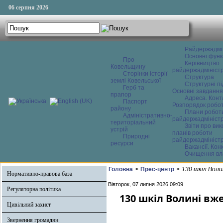
06 серпня 2026
Райдержадмі
Основні функ
Про
Керівництво
Ковельщину
райдержадміністр
Сторінки історії
Структура
землі Ковельської
Структурні пі
Герб та
Основні завдання
прапор
Адреса. Конт
Паспорт
Розпорядок робо
району
Плани робот
Адміністративно-
райдержадміністр
територіальний
Звіти про ви
устрій
планів роботи
Природні
райдержадміністр
ресурси
Вакансії. Кон
Очищення вл
Головна
>
Прес-центр
>
130 шкіл Вол
Нормативно-правова база
Вівторок, 07 липня 2026 09:09
Регуляторна політика
130 шкіл Волині в
Цивільний захист
Звернення громадян