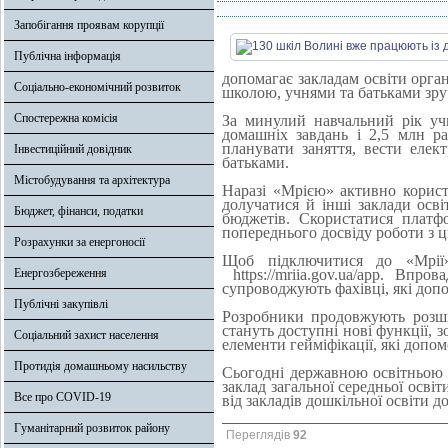
Запобігання проявам корупції
Публічна інформація
допомагає закладам освіти орга
Соціально-економічний розвиток
школою, учнями та батьками зр
Спостережна комісія
За минулий навчальний рік уч
домашніх завдань і 2,5 млн ра
планувати заняття, вести елек
Інвестиційний довідник
батьками.
Містобудування та архітектура
Наразі «Мрією» активно корист
долучатися й інші заклади осв
Бюджет, фінанси, податки
бюджетів. Скористатися платф
попереднього досвіду роботи з 
Розрахунки за енергоносії
Щоб підключитися до «Мрії»,
Енергозбереження
https://mriia.gov.ua/app. Впр
супроводжують фахівці, які доп
Публічні закупівлі
Розробники продовжують розши
стануть доступні нові функції, 
Соціальний захист населення
елементи гейміфікації, які допо
Протидія домашньому насильству
Сьогодні державною освітньою 
заклад загальної середньої осві
Все про COVID-19
від закладів дошкільної освіти до
Гуманітарний розвиток району
Переглядів
92