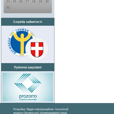
24
25
26
27
28
29
30
31
Служба зайнятості
Публічні закупівлі
Розробка: Відділ інформаційних технологій
апарату Волинської облдержадміністрації