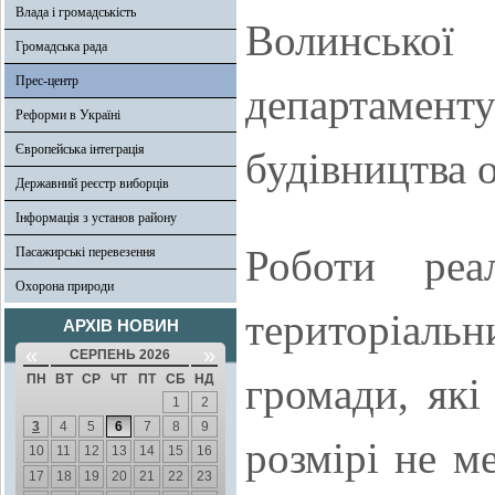
Влада і громадськість
Волинсько
Громадська рада
Прес-центр
департаменту
Реформи в Україні
Європейська інтеграція
будівництва 
Державний реєстр виборців
Інформація з установ району
Роботи реа
Пасажирські перевезення
Охорона природи
територіаль
АРХІВ НОВИН
«
»
СЕРПЕНЬ 2026
громади, які
ПН
ВТ
СР
ЧТ
ПТ
СБ
НД
1
2
3
4
5
6
7
8
9
розмірі не м
10
11
12
13
14
15
16
17
18
19
20
21
22
23