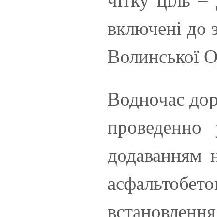
чітку ціль –
включені до з
Волинської 
Водночас дор
проведенно 
додаванням н
асфальтобет
встановлення