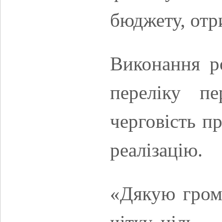
бюджету, отр
Виконання ро
переліку п
черговість п
реалізацію.
«Дякую грома