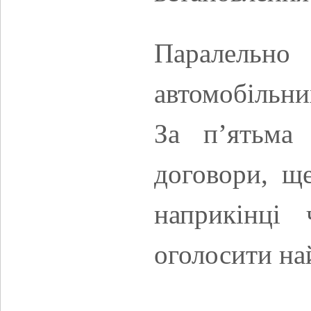
Паралельн
автомобільни
За п’ятьма 
договори, щ
наприкінці 
оголосити на