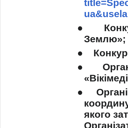
title=Sp
ua&usel
●
Конк
Землю»;
●
Конкур
●
Орга
«Вікімеді
●
Органі
координ
якого за
Організа