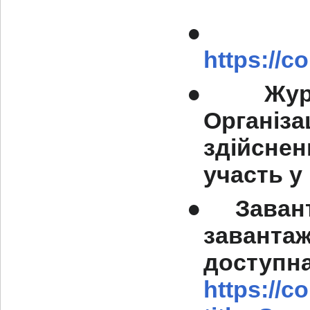
●
https://
●
Жур
Органі
здійснен
участь у 
●
Заван
заванта
дост
https://