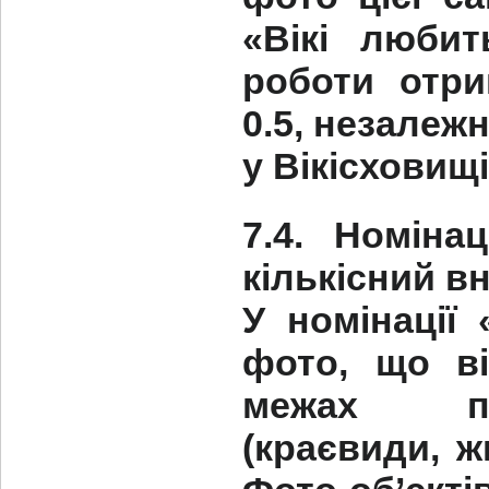
«Вікі люби
роботи отри
0.5, незалеж
у Вікісховищі
7.4. Номіна
кількісний в
У номінації
фото, що в
межах пр
(краєвиди, ж