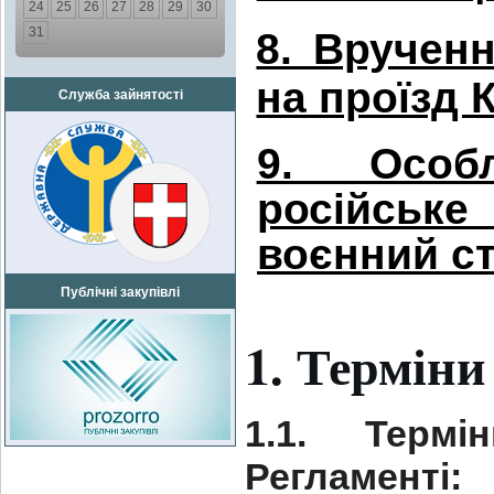
24
25
26
27
28
29
30
31
8. Врученн
на проїзд 
Служба зайнятості
9. Особ
російське
воєнний с
Публічні закупівлі
1. Терміни
1.1. Терм
Регламенті: