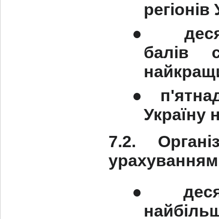
регіонів 
●
дес
балів 
найкращи
●
п'ятна
Україну 
7.2. Орган
урахуванням б
●
дес
найбільш