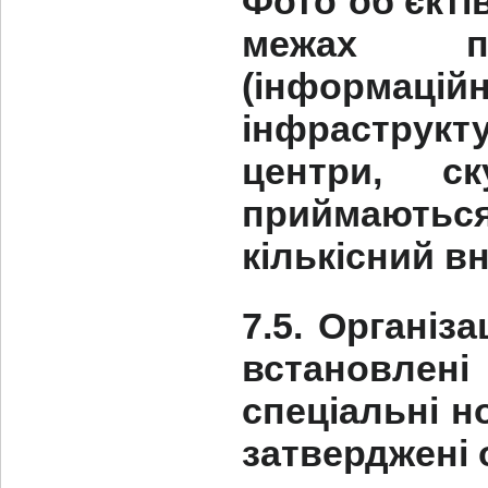
Фото об’єкті
межах пр
(інформа
інфраструкту
центри, с
приймають
кількісний в
7.5. Організ
встановлен
спеціальні н
затверджені 