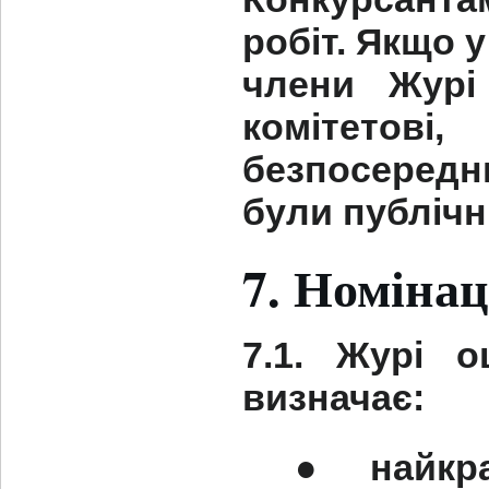
робіт. Якщо 
члени Журі
комітетов
безпосереднь
були публічн
7. Номінац
7.1. Журі о
визначає:
●
найкр