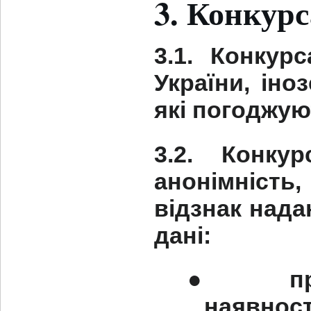
3. Конкур
3.1. Конкур
України, іно
які погоджую
3.2. Конку
анонімність
відзнак нада
дані:
●
п
наявност