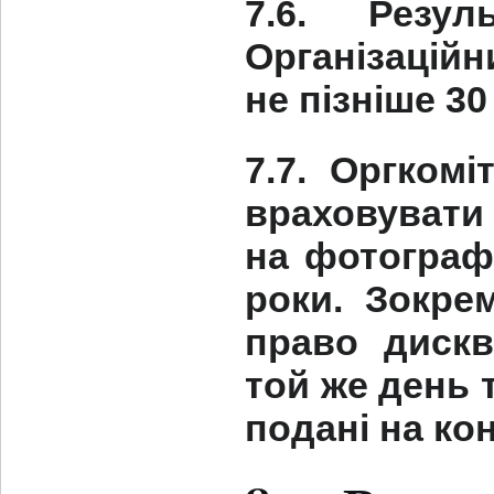
7.6. Резул
Організаційн
не пізніше 30
7.7. Оргком
враховувати
на фотографі
роки. Зокре
право дискв
той же день 
подані на ко