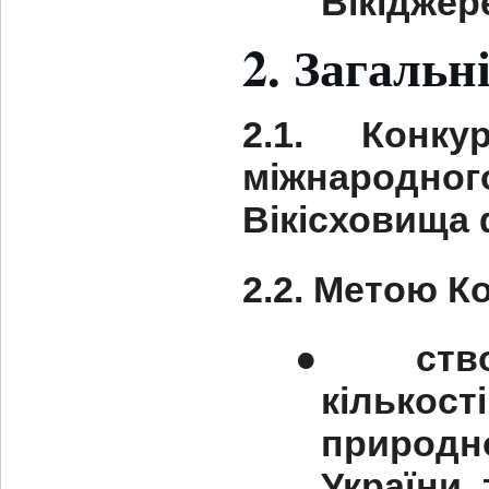
Вікіджер
2. Загальн
2.1. Конк
міжнародн
Вікісховища 
2.2. Метою К
●
ств
кількос
природно
України