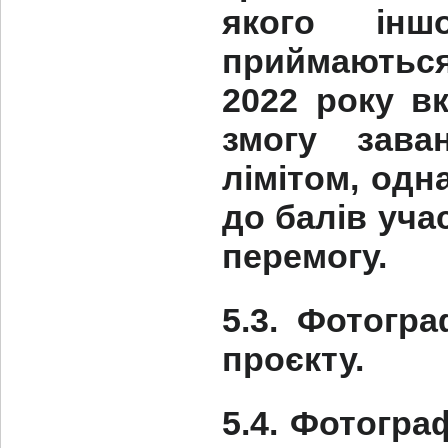
якого інш
приймаютьс
2022 року в
змогу зава
лімітом, одн
до балів уча
перемогу.
5.3. Фотогр
проєкту.
5.4. Фотогра