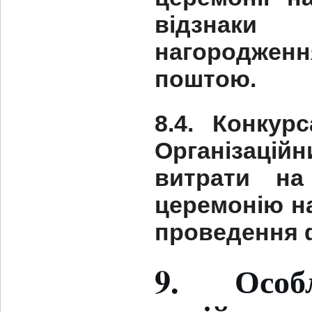
відзнаки
нагородженн
поштою.
8.4. Конкур
Організаці
витрати на
церемонію на
проведення ф
9. Особ