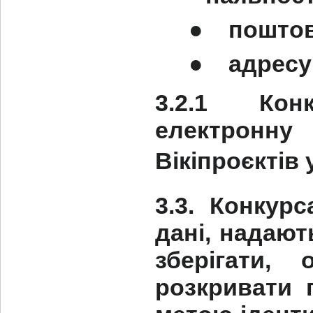
●
поштов
●
адресу
3.2.1 Кон
електронну
Вікіпроєктів 
3.3. Конкур
дані, надают
зберігати,
розкривати 