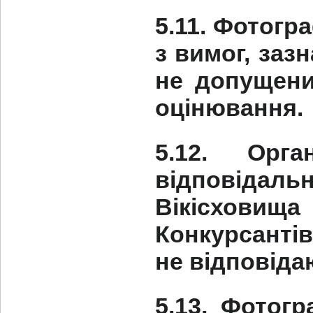
5.11. Фотогр
з вимог, зазн
не допущени
оцінювання.
5.12. Орга
відповідал
Вікісхови
Конкурсантів
не відповіда
5.13. Фотогр