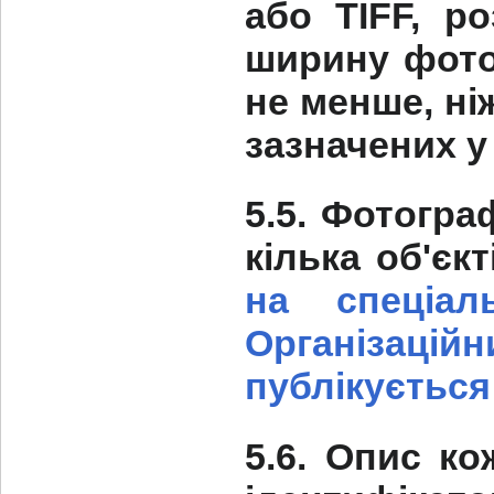
або TIFF, р
ширину фотог
не менше, ні
зазначених у п
5.5. Фотогра
кілька об'єк
на спеціал
Організаційн
публікується
5.6. Опис ко