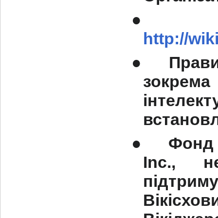
●
http://wi
●
Прави
зокрем
інтеле
встановл
●
Фонд 
Inc., н
підтри
Вікісхо