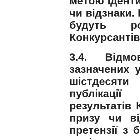
метою іденти
чи відзнаки.
будуть р
Конкурсантів
3.4. Відм
зазначених у
шістдесяти
публікаці
результатів 
призу чи ві
претензії з 