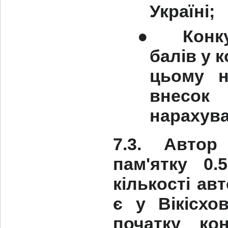
Україні;
●
Конк
балів у к
цьому н
внесок 
нарахува
7.3. Автор
пам'ятку 0.
кількості авт
є у Вікісхо
початку ко