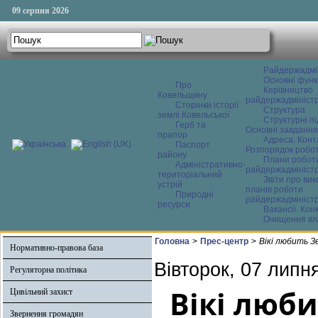
09 серпня 2026
Райдержадмі
Основні функ
Про
Керівництво
Ковельщину
райдержадміністр
Сторінки історії
Структура
землі Ковельської
Структурні пі
Герб та
Основні завдання
прапор
Адреса. Конт
Паспорт
Розпорядок робо
району
Плани робот
Адміністративно-
райдержадміністр
територіальний
Звіти про ви
устрій
планів роботи
Природні
райдержадміністр
ресурси
Вакансії. Кон
Очищення вл
Головна
>
Прес-центр
>
Вікі любить 
Нормативно-правова база
Вівторок, 07 липн
Регуляторна політика
Вікі люб
Цивільний захист
Звернення громадян