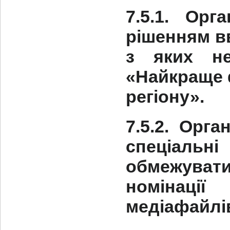
7.5.1. Орг
рішенням вв
з яких не
«Найкраще 
регіону».
7.5.2. Орг
спеціал
обмежуват
номінаці
медіафайлі