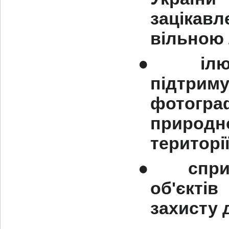
зацікав
вільною 
●
іл
підтри
фотограф
природн
території
●
спри
об'єкті
захисту 