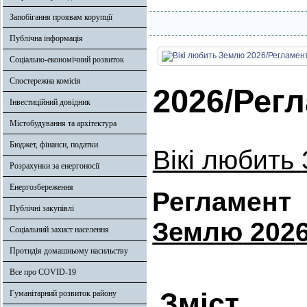
Запобігання проявам корупції
Публічна інформація
Соціально-економічний розвиток
Спостережна комісія
202
6
/Рег
Інвестиційний довідник
Містобудування та архітектура
Бюджет, фінанси, податки
Вікі любить
Розрахунки за енергоносії
Енергозбереження
Регламент
Публічні закупівлі
Землю
202
Соціальний захист населення
Протидія домашньому насильству
Все про COVID-19
Зміст
Гуманітарний розвиток району