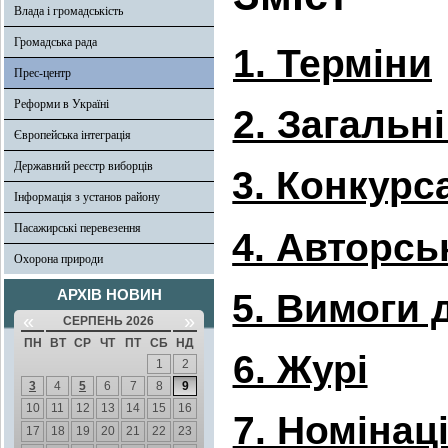
Влада і громадськість
Громадська рада
1. Терміни
Прес-центр
Реформи в Україні
2. Загальн
Європейська інтеграція
Державний реєстр виборців
3. Конкурс
Інформація з установ району
Пасажирські перевезення
4. Авторсь
Охорона природи
АРХІВ НОВИН
5. Вимоги 
«
»
СЕРПЕНЬ 2026
ПН
ВТ
СР
ЧТ
ПТ
СБ
НД
6. Журі
1
2
3
4
5
6
7
8
9
10
11
12
13
14
15
16
7. Номінаці
17
18
19
20
21
22
23