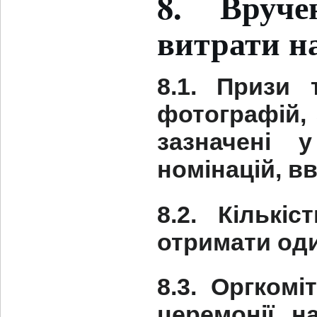
8. Вруче
витрати на
8.1. Призи 
фотографій, 
зазначені 
номінацій, в
8.2. Кількі
отримати оди
8.3. Оргком
церемонії н