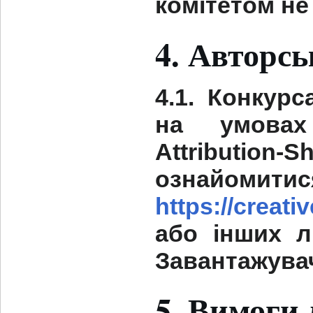
комітетом н
4. Авторсь
4.1. Конкурс
на умовах
Attribution-S
ознайо
https://creat
або інших л
Завантажувач
5. Вимоги 