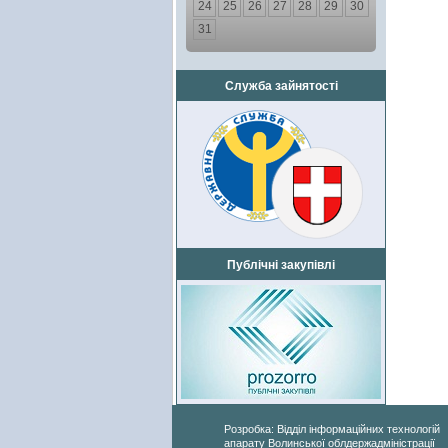
24
25
26
27
28
29
30
31
Служба зайнятості
Публічні закупівлі
Розробка: Відділ інформаційних технологій
апарату Волинської облдержадміністрації