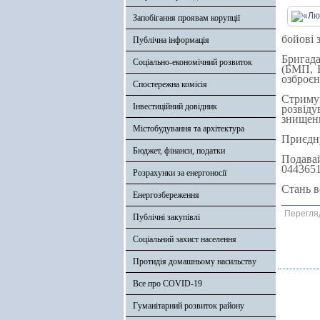
Запобігання проявам корупції
бойові 
Публічна інформація
Бригада
Соціально-економічний розвиток
(БМП, Б
озброєн
Спостережна комісія
Стриму
Інвестиційний довідник
розвіду
знищенн
Містобудування та архітектура
Приєдну
Бюджет, фінанси, податки
Подава
0443651
Розрахунки за енергоносії
Стань в
Енергозбереження
Перегля
Публічні закупівлі
Соціальний захист населення
Протидія домашньому насильству
Все про COVID-19
Гуманітарний розвиток району