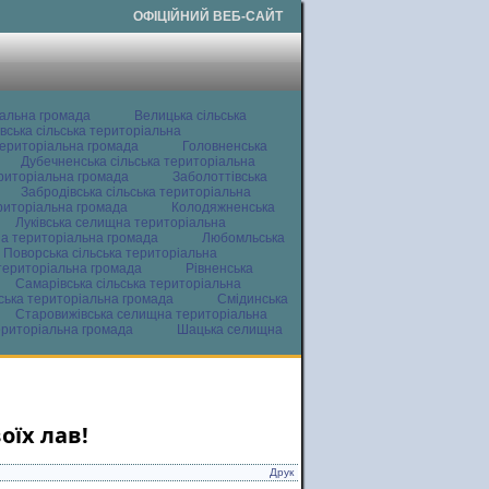
ОФІЦІЙНИЙ ВЕБ-САЙТ
іальна громада
Велицька сільська
вська сільська територіальна
ериторіальна громада
Головненська
Дубечненська сільська територіальна
ериторіальна громада
Заболоттівська
Забродівська сільська територіальна
ериторіальна громада
Колодяжненська
Луківська селищна територіальна
а територіальна громада
Любомльська
Поворська сільська територіальна
територіальна громада
Рівненська
Самарівська сільська територіальна
ьська територіальна громада
Смідинська
Старовижівська селищна територіальна
ериторіальна громада
Шацька селищна
оїх лав!
Друк