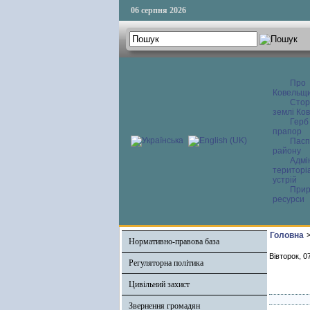
06 серпня 2026
Про
Ковельщ
Сторі
землі Ков
Герб
прапор
Пасп
району
Адмі
територі
устрій
Прир
ресурси
Головна
Нормативно-правова база
Вівторок, 0
Регуляторна політика
Цивільний захист
Звернення громадян