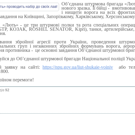
Об’єднана штурмова бригада «Лють
нового зразка. Її бійці - вмотивов
і нищити ворога на всіх фронтах
завдання на Київщині, Запорізькому, Харківському, Херсонськом
 «Лють» - це три штурмові полки та рота спеціальних операці
ТР, КОЗАК, ROSHEL SENATOR, Kipri), танки, артилерійське, з
ня.
вання збройної агресії проти України, проведення штурмо
вальних груп і незаконних збройних формувань ворога, аерор
я противника - це основні завдання Об’єднаної штурмової бри
йся до Об’єднаної штурмової бригади Національної поліції Укр
й заявку на сайті:
https://npu.gov.ua/liut-shukaie-voiniv
або теле
800.
оїном перемоги!
дів
92