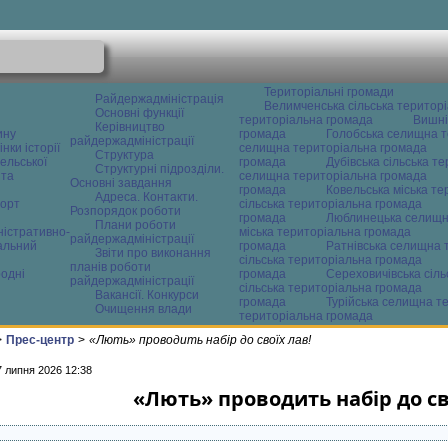
Територіальні громади
Райдержадміністрація
Велимченська сільська територ
Основні функції
територіальна громада
Вишні
Керівництво
ину
громада
Голобська селищна т
райдержадміністрації
нки історії
селищна територіальна громада
Структура
ельської
громада
Дубівська сільська т
Структурні підрозділи.
 та
селищна територіальна громада
Основні завдання
громада
Ковельська міська т
Адреса. Контакти.
орт
сільська територіальна громада
Розпорядок роботи
громада
Люблинецька селищн
Плани роботи
ністративно-
міська територіальна громада
райдержадміністрації
альний
громада
Ратнівська селищна 
Звіти про виконання
сільська територіальна громада
планів роботи
одні
громада
Сереховичівська сіл
райдержадміністрації
сільська територіальна громада
Вакансії. Конкурси
громада
Турійська селищна т
Очищення влади
територіальна громада
>
Прес-центр
>
«Лють» проводить набір до своїх лав!
7 липня 2026 12:38
«Лють» проводить набір до св