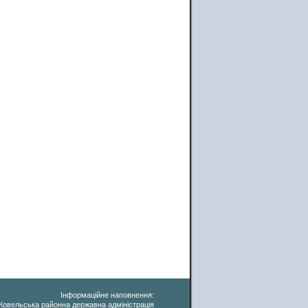
Інформаційне наповнення:
Ковельська районна державна адміністрація