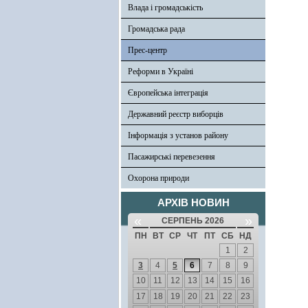
Влада і громадськість
Громадська рада
Прес-центр
Реформи в Україні
Європейська інтеграція
Державний реєстр виборців
Інформація з установ району
Пасажирські перевезення
Охорона природи
АРХІВ НОВИН
«
»
СЕРПЕНЬ 2026
ПН
ВТ
СР
ЧТ
ПТ
СБ
НД
1
2
3
4
5
6
7
8
9
10
11
12
13
14
15
16
17
18
19
20
21
22
23