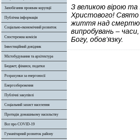
З великою вірою та
Запобігання проявам корупції
Христового! Свято 
Публічна інформація
життя над смертю. 
Соціально-економічний розвиток
випробувань – часи,
Спостережна комісія
Богу, обов’язку.
Інвестиційний довідник
Містобудування та архітектура
Бюджет, фінанси, податки
Розрахунки за енергоносії
Енергозбереження
Публічні закупівлі
Соціальний захист населення
Протидія домашньому насильству
Все про COVID-19
Гуманітарний розвиток району