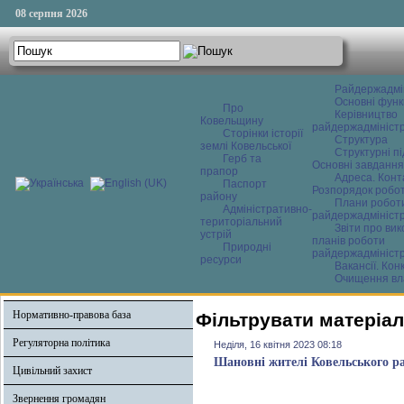
08 серпня 2026
Райдержадмі
Основні функ
Про
Керівництво
Ковельщину
райдержадміністр
Сторінки історії
Структура
землі Ковельської
Структурні пі
Герб та
Основні завдання
прапор
Адреса. Конт
Паспорт
Розпорядок робо
району
Плани робот
Адміністративно-
райдержадміністр
територіальний
Звіти про ви
устрій
планів роботи
Природні
райдержадміністр
ресурси
Вакансії. Кон
Очищення вл
Нормативно-правова база
Фільтрувати матеріали
Регуляторна політика
Неділя, 16 квітня 2023 08:18
Шановні жителі Ковельського р
Цивільний захист
Звернення громадян