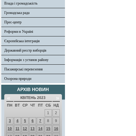
Влада і громадськість
Громадська рада
Прес-центр
Реформи в Україні
Європейська інтеграція
Державний реєстр виборців
Інформація з установ району
Пасажирські перевезення
Охорона природи
АРХІВ НОВИН
«
»
КВІТЕНЬ 2023
ПН
ВТ
СР
ЧТ
ПТ
СБ
НД
1
2
3
4
5
6
7
8
9
10
11
12
13
14
15
16