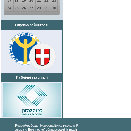
17
18
19
20
21
22
23
24
25
26
27
28
29
30
Служба зайнятості
Публічні закупівлі
Розробка: Відділ інформаційних технологій
апарату Волинської облдержадміністрації