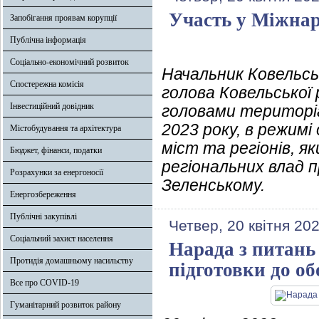
Участь у Міжнаро
Запобігання проявам корупції
Публічна інформація
Соціально-економічний розвиток
Начальник Ковельськ
Спостережна комісія
голова Ковельської 
Інвестиційний довідник
головами територіа
2023 року, в режим
Містобудування та архітектура
міст та регіонів, я
Бюджет, фінанси, податки
регіональних влад 
Розрахунки за енергоносії
Зеленському.
Енергозбереження
Публічні закупівлі
Четвер, 20 квітня 20
Соціальний захист населення
Нарада з питань
Протидія домашньому насильству
підготовки до о
Все про COVID-19
Гуманітарний розвиток району