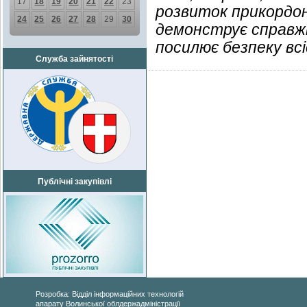
17
18
19
20
21
22
23
розвиток прикордон
24
25
26
27
28
29
30
демонструє справжню
посилює безпеку всі
Служба зайнятості
Публічні закупівлі
Розробка: Відділ інформаційних технологій
апарату Волинської облдержадміністрації