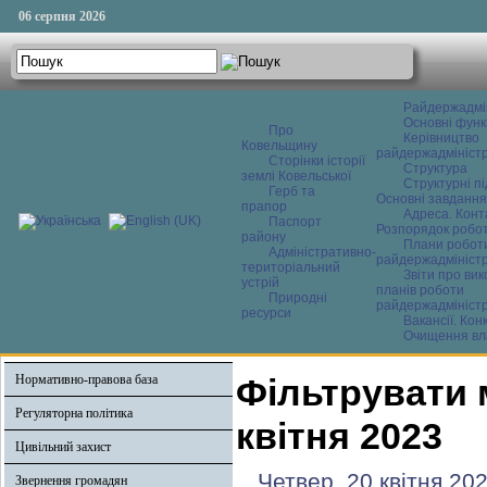
06 серпня 2026
Райдержадмі
Основні функ
Про
Керівництво
Ковельщину
райдержадміністр
Сторінки історії
Структура
землі Ковельської
Структурні пі
Герб та
Основні завдання
прапор
Адреса. Конт
Паспорт
Розпорядок робо
району
Плани робот
Адміністративно-
райдержадміністр
територіальний
Звіти про ви
устрій
планів роботи
Природні
райдержадміністр
ресурси
Вакансії. Кон
Очищення вл
Нормативно-правова база
Фільтрувати 
Регуляторна політика
квітня 2023
Цивільний захист
Четвер, 20 квітня 20
Звернення громадян