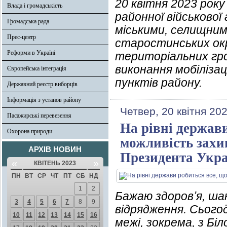
20 квітня 2023 року
Влада і громадськість
районної військової
Громадська рада
міськими, селищним
Прес-центр
старостинських окру
Реформи в Україні
територіальних гр
виконання мобілізац
Європейська інтеграція
пунктів району.
Державний реєстр виборців
Інформація з установ району
Четвер, 20 квітня 20
Пасажирські перевезення
На рівні держав
Охорона природи
можливість захи
АРХІВ НОВИН
Президента Укр
«
»
КВІТЕНЬ 2023
ПН
ВТ
СР
ЧТ
ПТ
СБ
НД
1
2
Бажаю здоровʼя, шан
3
4
5
6
7
8
9
відрядження. Сьогод
10
11
12
13
14
15
16
межі, зокрема, з Б