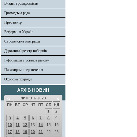
Влада і громадськість
Громадська рада
Прес-центр
Реформи в Україні
Європейська інтеграція
Державний реєстр виборців
Інформація з установ району
Пасажирські перевезення
Охорона природи
АРХІВ НОВИН
«
»
ЛИПЕНЬ 2023
ПН
ВТ
СР
ЧТ
ПТ
СБ
НД
1
2
3
4
5
6
7
8
9
10
11
12
13
14
15
16
17
18
19
20
21
22
23