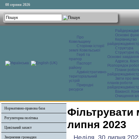
08 серпня 2026
Райдержадмі
Основні функ
Про
Керівництво
Ковельщину
райдержадміністр
Сторінки історії
Структура
землі Ковельської
Структурні пі
Герб та
Основні завдання
прапор
Адреса. Конт
Паспорт
Розпорядок робо
району
Плани робот
Адміністративно-
райдержадміністр
територіальний
Звіти про ви
устрій
планів роботи
Природні
райдержадміністр
ресурси
Вакансії. Кон
Очищення вл
Нормативно-правова база
Фільтрувати 
Регуляторна політика
липня 2023
Цивільний захист
Неділя, 30 липня 202
Звернення громадян