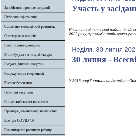
Участь у засідан
Запобігання проявам корупції
Публічна інформація
Соціально-економічний розвиток
Начальник Ковельської районної війсь
2023 року, в режимі онлайн взяли уча
Спостережна комісія
Інвестиційний довідник
Неділя, 30 липня 202
Містобудування та архітектура
30 липня - Всесв
Бюджет, фінанси, податки
Розрахунки за енергоносії
У 2013 році Генеральна Асамблея Орг
Енергозбереження
Публічні закупівлі
Соціальний захист населення
Протидія домашньому насильству
Все про COVID-19
Гуманітарний розвиток району