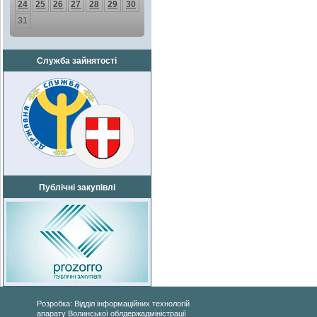
24
25
26
27
28
29
30
31
Служба зайнятості
Публічні закупівлі
Розробка: Відділ інформаційних технологій
апарату Волинської облдержадміністрації