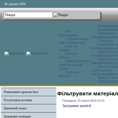
06 серпня 2026
Райдержадмі
Основні функ
Про
Керівництво
Ковельщину
райдержадміністр
Сторінки історії
Структура
землі Ковельської
Структурні пі
Герб та
Основні завдання
прапор
Адреса. Конт
Паспорт
Розпорядок робо
району
Плани робот
Адміністративно-
райдержадміністр
територіальний
Звіти про ви
устрій
планів роботи
Природні
райдержадміністр
ресурси
Вакансії. Кон
Очищення вл
Нормативно-правова база
Фільтрувати матеріал
Регуляторна політика
Понеділок, 03 липня 2023 16:23
Засідання комісії
Цивільний захист
Звернення громадян