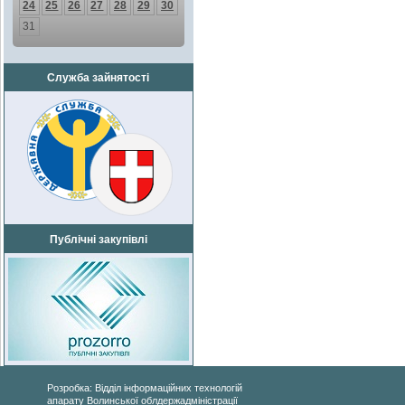
24
25
26
27
28
29
30
31
Служба зайнятості
Публічні закупівлі
Розробка: Відділ інформаційних технологій
апарату Волинської облдержадміністрації