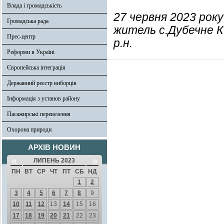
Влада і громадськість
27 червня 2023 року
Громадська рада
житель с.Дубечне
Прес-центр
р.н.
Реформи в Україні
Європейська інтеграція
Державний реєстр виборців
Інформація з установ району
Пасажирські перевезення
Охорона природи
АРХІВ НОВИН
«
»
ЛИПЕНЬ 2023
ПН
ВТ
СР
ЧТ
ПТ
СБ
НД
1
2
3
4
5
6
7
8
9
10
11
12
13
14
15
16
17
18
19
20
21
22
23