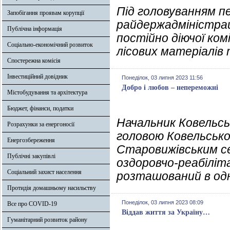
Під головуванням п
Запобігання проявам корупції
райдержадміністраці
Публічна інформація
постійно діючої комі
Соціально-економічний розвиток
лісових матеріалів 
Спостережна комісія
Інвестиційний довідник
Понеділок, 03 липня 2023 11:56
Добро і любов – непереможні
Містобудування та архітектура
Бюджет, фінанси, податки
Начальник Ковельськ
Розрахунки за енергоносії
головою Ковельсько
Енергозбереження
Старовижівським се
Публічні закупівлі
оздоровчо-реабіліт
Соціальний захист населення
розташований в одн
Протидія домашньому насильству
Понеділок, 03 липня 2023 08:09
Все про COVID-19
Віддав життя за Україну…
Гуманітарний розвиток району