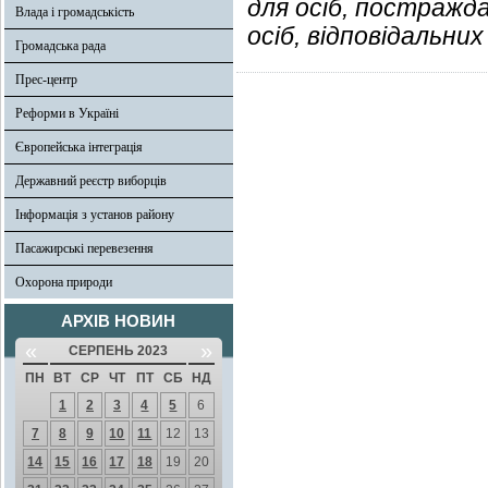
для осіб, постражда
Влада і громадськість
осіб, відповідальни
Громадська рада
Прес-центр
Реформи в Україні
Європейська інтеграція
Державний реєстр виборців
Інформація з установ району
Пасажирські перевезення
Охорона природи
АРХІВ НОВИН
«
»
СЕРПЕНЬ 2023
ПН
ВТ
СР
ЧТ
ПТ
СБ
НД
1
2
3
4
5
6
7
8
9
10
11
12
13
14
15
16
17
18
19
20