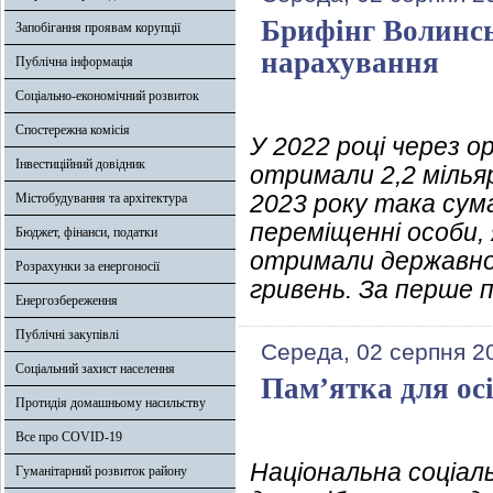
Брифінг Волинсь
Запобігання проявам корупції
нарахування
Публічна інформація
Соціально-економічний розвиток
Спостережна комісія
У 2022 році через 
Інвестиційний довідник
отримали 2,2 мільяр
2023 року така сум
Містобудування та архітектура
переміщенні особи, 
Бюджет, фінанси, податки
отримали державної
Розрахунки за енергоносії
гривень. За перше п
Енергозбереження
Публічні закупівлі
Середа, 02 серпня 2
Соціальний захист населення
Пам’ятка для ос
Протидія домашньому насильству
Все про COVID-19
Національна соціал
Гуманітарний розвиток району