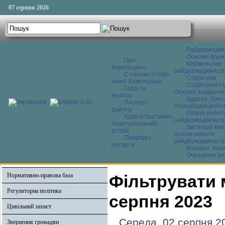
07 серпня 2026
Райдержадмі
Основні функ
Про
Керівництво
Ковельщину
райдержадміністр
Сторінки історії
Структура
землі Ковельської
Структурні пі
Герб та
Основні завдання
прапор
Адреса. Конт
Паспорт
Розпорядок робо
району
Плани робот
Адміністративно-
райдержадміністр
територіальний
Звіти про ви
устрій
планів роботи
Природні
райдержадміністр
ресурси
Вакансії. Кон
Очищення вл
Нормативно-правова база
Фільтрувати 
Регуляторна політика
серпня 2023
Цивільний захист
Середа, 02 серпня 2
Звернення громадян