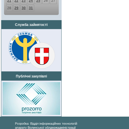
21
22
23
24
25
26
27
28
29
30
31
Служба зайнятості
Публічні закупівлі
Розробка: Відділ інформаційних технологій
апарату Волинської облдержадміністрації