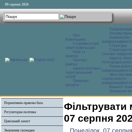
09 серпня 2026
Райдержадмі
Основні функ
Про
Керівництво
Ковельщину
райдержадміністр
Сторінки історії
Структура
землі Ковельської
Структурні пі
Герб та
Основні завдання
прапор
Адреса. Конт
Паспорт
Розпорядок робо
району
Плани робот
Адміністративно-
райдержадміністр
територіальний
Звіти про ви
устрій
планів роботи
Природні
райдержадміністр
ресурси
Вакансії. Кон
Очищення вл
Нормативно-правова база
Фільтрувати 
Регуляторна політика
07 серпня 20
Цивільний захист
Понеділок, 07 серпня
Звернення громадян