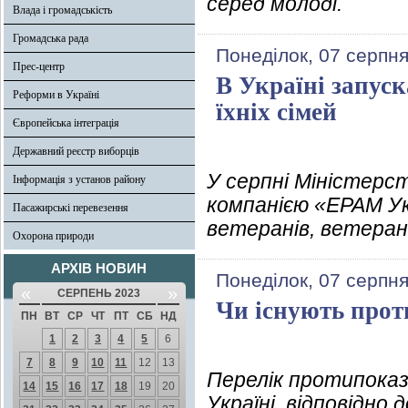
серед молоді.
Влада і громадськість
Громадська рада
Понеділок, 07 серпня
Прес-центр
В Україні запуск
Реформи в Україні
їхніх сімей
Європейська інтеграція
Державний реєстр виборців
У серпні Міністерст
Інформація з установ району
компанією «EPAM Ук
Пасажирські перевезення
ветеранів, ветерано
Охорона природи
АРХІВ НОВИН
Понеділок, 07 серпня
«
»
СЕРПЕНЬ 2023
Чи існують прот
ПН
ВТ
СР
ЧТ
ПТ
СБ
НД
1
2
3
4
5
6
7
8
9
10
11
12
13
Перелік протипоказа
14
15
16
17
18
19
20
Україні, відповідно