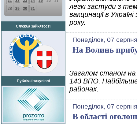
21
22
23
24
25
26
27
легкі застуди з те
28
29
30
31
вакцинації в Україн
року.
Служба зайнятості
Понеділок, 07 серпня
На Волинь прибу
Загалом станом на 
143 ВПО. Найбільше
Публічні закупівлі
районах.
Понеділок, 07 серпня
В області оголош