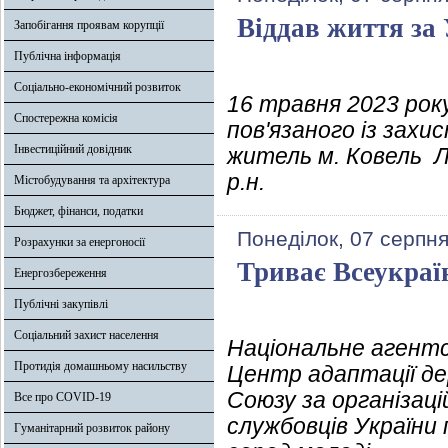
Віддав життя за
Запобігання проявам корупції
Публічна інформація
Соціально-економічний розвиток
16 травня 2023 року
Спостережна комісія
пов'язаного із захис
Інвестиційний довідник
житель м. Ковель
р.н.
Містобудування та архітектура
Бюджет, фінанси, податки
Понеділок, 07 серпня
Розрахунки за енергоносії
Триває Всеукраї
Енергозбереження
Публічні закупівлі
Соціальний захист населення
Національне агентс
Протидія домашньому насильству
Центр адаптації де
Союзу за організац
Все про COVID-19
службовців України
Гуманітарний розвиток району