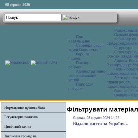
08 серпня 2026
Райдержадмі
Основні функ
Про
Керівництво
Ковельщину
райдержадміністр
Сторінки історії
Структура
землі Ковельської
Структурні пі
Герб та
Основні завдання
прапор
Адреса. Конт
Паспорт
Розпорядок робо
району
Плани робот
Адміністративно-
райдержадміністр
територіальний
Звіти про ви
устрій
планів роботи
Природні
райдержадміністр
ресурси
Вакансії. Кон
Очищення вл
Нормативно-правова база
Фільтрувати матеріал
Регуляторна політика
Середа, 25 грудня 2024 14:22
Віддали життя за Україну…
Цивільний захист
Звернення громадян