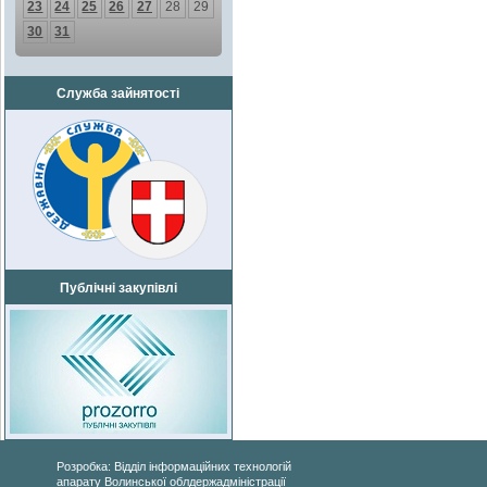
23
24
25
26
27
28
29
30
31
Служба зайнятості
Публічні закупівлі
Розробка: Відділ інформаційних технологій
апарату Волинської облдержадміністрації