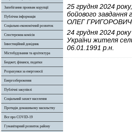
25 грудня 2024 року,
Запобігання проявам корупції
бойового завдання г
Публічна інформація
ОЛЕГ ГРИГОРОВИЧ, 0
Соціально-економічний розвиток
24 грудня 2024 рок
Спостережна комісія
України жителя с
Інвестиційний довідник
06.01.1991 р.н.
Містобудування та архітектура
Бюджет, фінанси, податки
Розрахунки за енергоносії
Енергозбереження
Публічні закупівлі
Соціальний захист населення
Протидія домашньому насильству
Все про COVID-19
Гуманітарний розвиток району