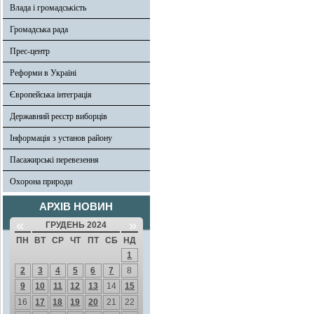
Влада і громадськість
Громадська рада
Прес-центр
Реформи в Україні
Європейська інтеграція
Державний реєстр виборців
Інформація з установ району
Пасажирські перевезення
Охорона природи
АРХІВ НОВИН
«
»
ГРУДЕНЬ 2024
ПН
ВТ
СР
ЧТ
ПТ
СБ
НД
1
2
3
4
5
6
7
8
9
10
11
12
13
14
15
16
17
18
19
20
21
22