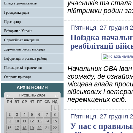
учасників та стал
Влада і громадськість
підтримки родин зах
Громадська рада
Прес-центр
П'ятниця, 27 грудня 
Реформи в Україні
Поїздка начальн
Європейська інтеграція
реабілітації ві
Державний реєстр виборців
Інформація з установ району
Начальник ОВА Іван 
Пасажирські перевезення
громаду, де ознайом
Охорона природи
місцева влада прос
АРХІВ НОВИН
військових і ветер
«
»
ГРУДЕНЬ 2024
переміщених осіб.
ПН
ВТ
СР
ЧТ
ПТ
СБ
НД
1
2
3
4
5
6
7
8
П'ятниця, 27 грудня 
9
10
11
12
13
14
15
У нас є правильн
16
17
18
19
20
21
22