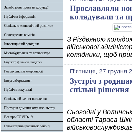
Прославляли нов
Запобігання проявам корупції
колядували та п
Публічна інформація
Соціально-економічний розвиток
Спостережна комісія
З Різдвяною колядо
Інвестиційний довідник
військової адмініст
колядники, щоб при
Містобудування та архітектура
Бюджет, фінанси, податки
П'ятниця, 27 грудня 
Розрахунки за енергоносії
Зустріч з родин
Енергозбереження
спільні рішення
Публічні закупівлі
Соціальний захист населення
Протидія домашньому насильству
Сьогодні у Волинськ
Все про COVID-19
області Тараса Шк
військовослужбовці
Гуманітарний розвиток району