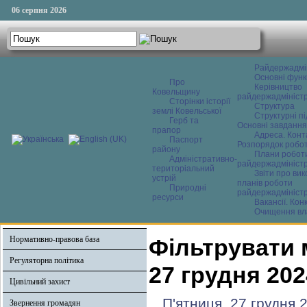
06 серпня 2026
Райдержадмі
Основні функ
Про
Керівництво
Ковельщину
райдержадміністр
Сторінки історії
Структура
землі Ковельської
Структурні пі
Герб та
Основні завдання
прапор
Адреса. Конт
Паспорт
Розпорядок робо
району
Плани робот
Адміністративно-
райдержадміністр
територіальний
Звіти про ви
устрій
планів роботи
Природні
райдержадміністр
ресурси
Вакансії. Кон
Очищення вл
Нормативно-правова база
Фільтрувати 
Регуляторна політика
27 грудня 202
Цивільний захист
П'ятниця, 27 грудня 
Звернення громадян