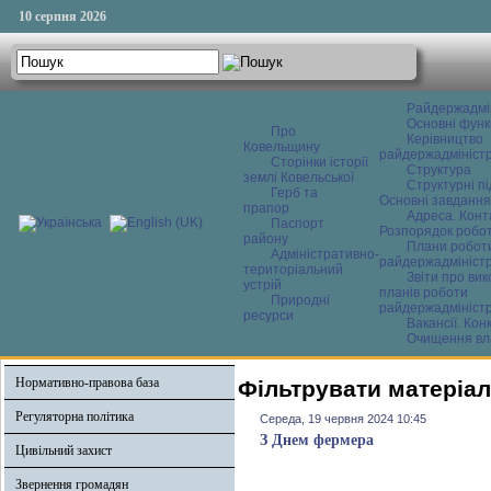
10 серпня 2026
Райдержадмі
Основні функ
Про
Керівництво
Ковельщину
райдержадміністр
Сторінки історії
Структура
землі Ковельської
Структурні пі
Герб та
Основні завдання
прапор
Адреса. Конт
Паспорт
Розпорядок робо
району
Плани робот
Адміністративно-
райдержадміністр
територіальний
Звіти про ви
устрій
планів роботи
Природні
райдержадміністр
ресурси
Вакансії. Кон
Очищення вл
Нормативно-правова база
Фільтрувати матеріал
Регуляторна політика
Середа, 19 червня 2024 10:45
З Днем фермера
Цивільний захист
Звернення громадян