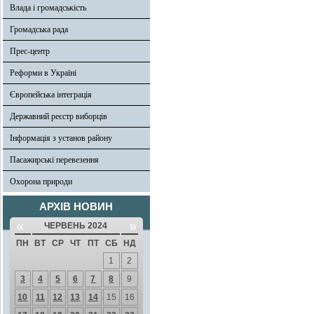
Влада і громадськість
Громадська рада
Прес-центр
Реформи в Україні
Європейська інтеграція
Державний реєстр виборців
Інформація з установ району
Пасажирські перевезення
Охорона природи
АРХІВ НОВИН
«
»
ЧЕРВЕНЬ 2024
ПН
ВТ
СР
ЧТ
ПТ
СБ
НД
1
2
3
4
5
6
7
8
9
10
11
12
13
14
15
16