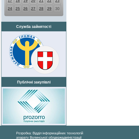
17
18
19
20
21
22
23
24
25
26
27
28
29
30
Служба зайнятості
Публічні закупівлі
Розробка: Відділ інформаційних технологій
апарату Волинської облдержадміністрації