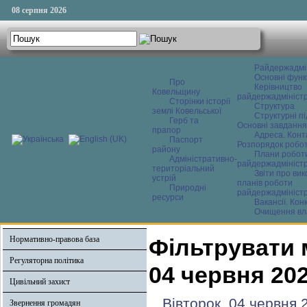
08 серпня 2026
Райдержадмі
Основні функ
Про
Керівництво
Ковельщину
райдержадміністр
Сторінки історії
Структура
землі Ковельської
Структурні пі
Герб та
Основні завдання
прапор
Адреса. Конт
Паспорт
Розпорядок робо
району
Плани робот
Адміністративно-
райдержадміністр
територіальний
Звіти про ви
устрій
планів роботи
Природні
райдержадміністр
ресурси
Вакансії. Кон
Очищення вл
Нормативно-правова база
Фільтрувати 
Регуляторна політика
04 червня 20
Цивільний захист
Вівторок, 04 червня 
Звернення громадян