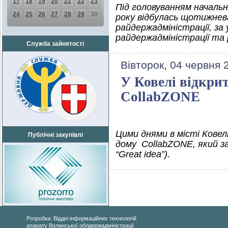
17
18
19
20
21
22
23
Під головуванням начальни
24
25
26
27
28
29
30
року відбулась щотижнева
райдержадміністрації, за
райдержадміністрації та 
Служба зайнятості
Вівторок, 04 червня 
У Ковелі відкри
CollabZONE
Цими днями в місті Ковел
Публічні закупівлі
дому CollabZONE, який за
“Great idea”).
Розробка: Відділ інформаційних технологій
апарату Волинської облдержадміністрації