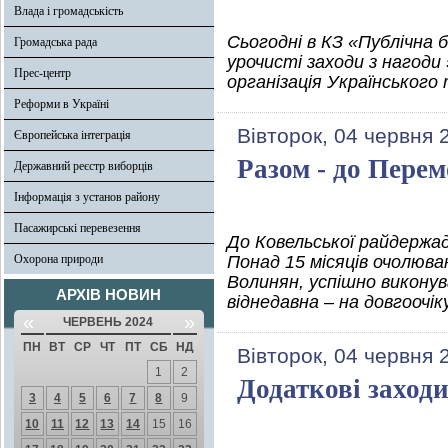
Влада і громадськість
Сьогодні в КЗ «Публічна 
Громадська рада
урочисті заходи з нагоди
Прес-центр
організація Українського
Реформи в Україні
Вівторок, 04 червня 
Європейська інтеграція
Разом - до Перем
Державний реєстр виборців
Інформація з установ району
Пасажирські перевезення
До Ковельської райдержад
Охорона природи
Понад 15 місяців очолюв
Волинян, успішно виконув
АРХІВ НОВИН
віднедавна – на довгоочік
«
»
ЧЕРВЕНЬ 2024
ПН
ВТ
СР
ЧТ
ПТ
СБ
НД
Вівторок, 04 червня 
1
2
Додаткові заходи
3
4
5
6
7
8
9
10
11
12
13
14
15
16