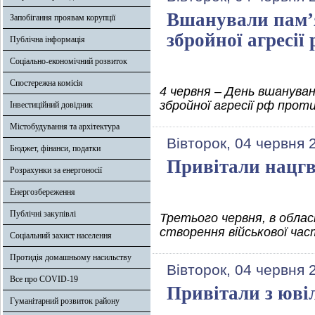
Вшанували пам’я
Запобігання проявам корупції
збройної агресії 
Публічна інформація
Соціально-економічний розвиток
Спостережна комісія
4 червня – День вшануван
збройної агресії рф проти
Інвестиційний довідник
Містобудування та архітектура
Вівторок, 04 червня 
Бюджет, фінанси, податки
Привітали нацгв
Розрахунки за енергоносії
Енергозбереження
Публічні закупівлі
Третього червня, в обласн
створення військової час
Соціальний захист населення
Протидія домашньому насильству
Вівторок, 04 червня 
Все про COVID-19
Привітали з юві
Гуманітарний розвиток району