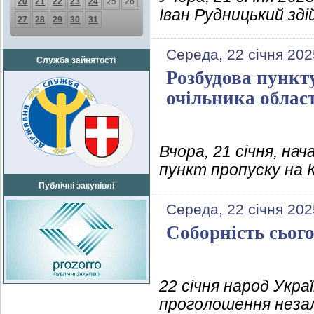
20
21
22
23
24
25
26
Іван Рудницький зді
27
28
29
30
31
Середа, 22 січня 202
Служба зайнятості
Розбудова пункт
очільника облас
Вчора, 21 січня, на
пункт пропуску на К
Публічні закупівлі
Середа, 22 січня 202
Соборність сього
22 січня народ Украї
проголошення незал