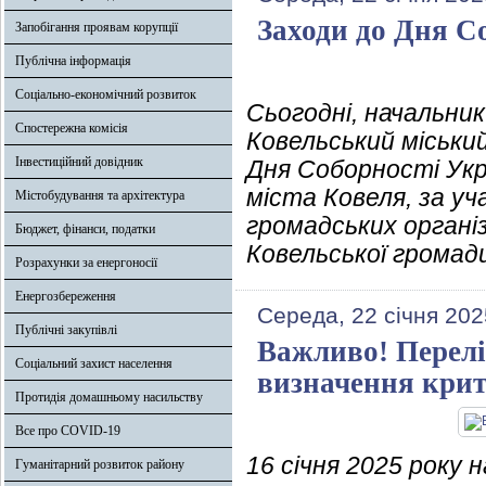
Заходи до Дня С
Запобігання проявам корупції
Публічна інформація
Соціально-економічний розвиток
Сьогодні, начальник 
Спостережна комісія
Ковельський міськи
Інвестиційний довідник
Дня Соборності Укра
міста Ковеля, за у
Містобудування та архітектура
громадських організ
Бюджет, фінанси, податки
Ковельської громад
Розрахунки за енергоносії
Енергозбереження
Середа, 22 січня 202
Публічні закупівлі
Важливо! Перелі
Соціальний захист населення
визначення крит
Протидія домашньому насильству
Все про COVID-19
16 січня 2025 року 
Гуманітарний розвиток району