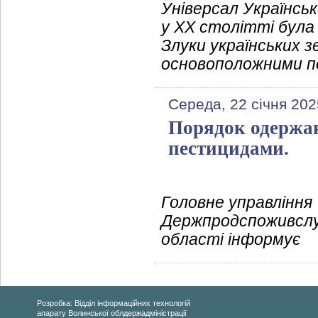
Універсал Українськ
у XX столітті була
Злуки українських зе
основоположними по
Середа, 22 січня 202
Порядок одержан
пестицидами.
Головне управління
Держпродспоживслу
області інформує
Розробка: Відділ інформаційних технологій
апарату Волинської облдержадміністрації