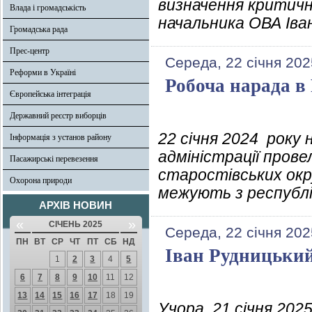
визначення критичн
Влада і громадськість
начальника ОВА Іван
Громадська рада
Прес-центр
Середа, 22 січня 202
Реформи в Україні
Робоча нарада в
Європейська інтеграція
Державний реєстр виборців
22 січня 2024 року 
Інформація з установ району
адміністрації пров
Пасажирські перевезення
старостівських окр
Охорона природи
межують з республі
АРХІВ НОВИН
«
»
СІЧЕНЬ 2025
Середа, 22 січня 202
ПН
ВТ
СР
ЧТ
ПТ
СБ
НД
Іван Рудницький
1
2
3
4
5
6
7
8
9
10
11
12
13
14
15
16
17
18
19
Учора, 21 січня 2025