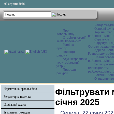
09 серпня 2026
Райдержадмі
Основні функ
Про
Керівництво
Ковельщину
райдержадміністр
Сторінки історії
Структура
землі Ковельської
Структурні пі
Герб та
Основні завдання
прапор
Адреса. Конт
Паспорт
Розпорядок робо
району
Плани робот
Адміністративно-
райдержадміністр
територіальний
Звіти про ви
устрій
планів роботи
Природні
райдержадміністр
ресурси
Вакансії. Кон
Очищення вл
Нормативно-правова база
Фільтрувати 
Регуляторна політика
січня 2025
Цивільний захист
Середа, 22 січня 202
Звернення громадян