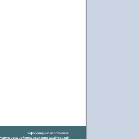
Інформаційне наповнення:
Ковельська районна державна адміністрація