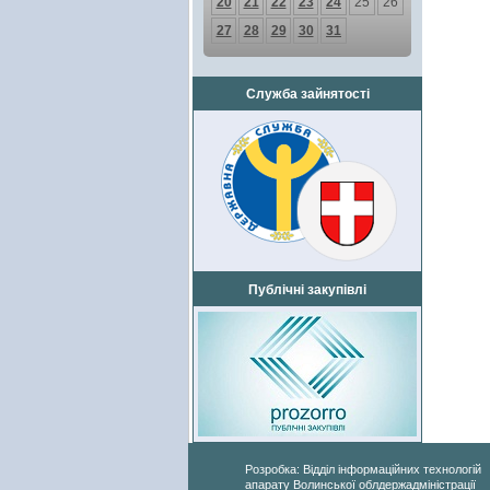
20
21
22
23
24
25
26
27
28
29
30
31
Служба зайнятості
Публічні закупівлі
Розробка: Відділ інформаційних технологій
апарату Волинської облдержадміністрації