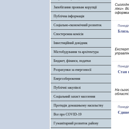
Сьогодн
Запобігання проявам корупції
ліки». 
оформив
Публічна інформація
Соціально-економічний розвиток
Понеділ
Близь
Спостережна комісія
Інвестиційний довідник
Експерт
Містобудування та архітектура
управлін
Бюджет, фінанси, податки
Понеділ
Розрахунки за енергоносії
Стан 
Енергозбереження
Публічні закупівлі
На сьог
області.
Соціальний захист населення
Протидія домашньому насильству
Понеділ
Єдине
Все про COVID-19
Гуманітарний розвиток району