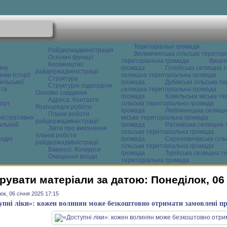
Територіальні громади
Райдержадміністрація
Велимченська сільська територ
Основні функції
територіальна громада
Вишні
Керівництво
ину
громада
Голобська селищна т
райдержадміністрації
нки історії
селищна територіальна громада
Структура
ельської
громада
Дубівська сільська т
Структурні підрозділи.
 та
селищна територіальна громада
Основні завдання
громада
Ковельська міська т
Адреса. Контакти.
орт
сільська територіальна громада
Розпорядок роботи
громада
Люблинецька селищн
Плани роботи
ністративно-
міська територіальна громада
райдержадміністрації
альний
громада
Ратнівська селищна 
Звіти про виконання
сільська територіальна громада
планів роботи
одні
громада
Сереховичівська сіл
райдержадміністрації
сільська територіальна громада
Вакансії. Конкурси
громада
Турійська селищна т
Очищення влади
територіальна громада
рувати матеріали за датою: Понеділок, 06 
ок, 06 січня 2025 17:15
упні ліки»: кожен волинян може безкоштовно отримати замовлені п