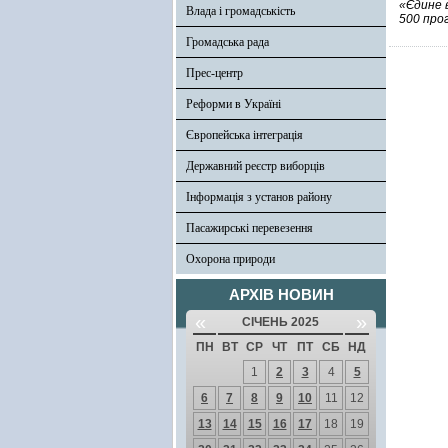
«Єдине 
Влада і громадськість
500 про
Громадська рада
Прес-центр
Реформи в Україні
Європейська інтеграція
Державний реєстр виборців
Інформація з установ району
Пасажирські перевезення
Охорона природи
АРХІВ НОВИН
«
»
СІЧЕНЬ 2025
ПН
ВТ
СР
ЧТ
ПТ
СБ
НД
1
2
3
4
5
6
7
8
9
10
11
12
13
14
15
16
17
18
19