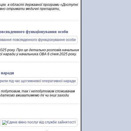
ацію в області державної програми «Доступні
товно отримати медичні препарати,
повсякденного функціонування особи
025 року. Про це детально розповів начальник
ї наради у начальника ОВА 6 січня 2025 року.
 наради
к побутовим, так і непобутовим споживачам
додатково вживатимемо ті чи інші заходи