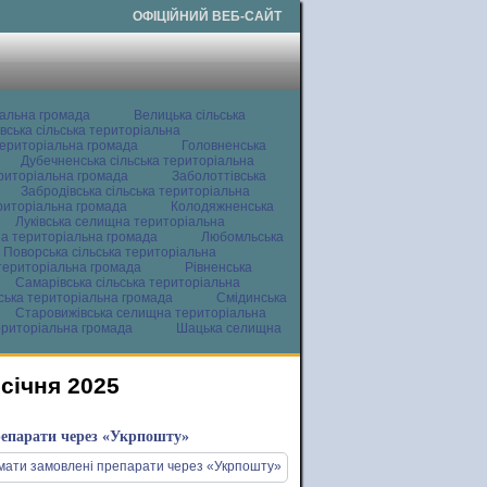
ОФІЦІЙНИЙ ВЕБ-САЙТ
іальна громада
Велицька сільська
вська сільська територіальна
ериторіальна громада
Головненська
Дубечненська сільська територіальна
ериторіальна громада
Заболоттівська
Забродівська сільська територіальна
ериторіальна громада
Колодяжненська
Луківська селищна територіальна
а територіальна громада
Любомльська
Поворська сільська територіальна
територіальна громада
Рівненська
Самарівська сільська територіальна
ьська територіальна громада
Смідинська
Старовижівська селищна територіальна
ериторіальна громада
Шацька селищна
січня 2025
репарати через «Укрпошту»