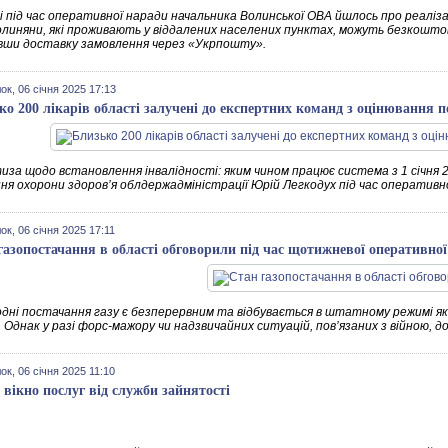
і під час оперативної наради начальника Волинської ОВА йшлось про реаліз
Волиняни, які проживають у віддалених населених пунктах, можуть безкош
ши доставку замовлення через «Укрпошту».
ок, 06 січня 2025 17:13
ко 200 лікарів області залучені до експертних команд з оцінювання 
иза щодо встановлення інвалідності: яким чином працює система з 1 січня 2
ня охорони здоров’я облдержадміністрації Юрій Легкодух під час оперативно
ок, 06 січня 2025 17:11
газопостачання в області обговорили під час щотижневої оперативної
одні постачання газу є безперервним та відбувається в штатному режимі я
 Однак у разі форс-мажору чи надзвичайних ситуацій, пов’язаних з війною, 
ок, 06 січня 2025 11:10
 вікно послуг від служби зайнятості