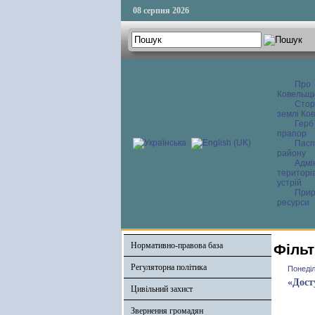
08 серпня 2026
Про
Ковельщ
Сторі
землі Ков
Герб
прапор
Пасп
району
Адмі
територі
устрій
Прир
ресурси
Нормативно-правова база
Фільт
Регуляторна політика
Понеділ
«Дост
Цивільний захист
Звернення громадян