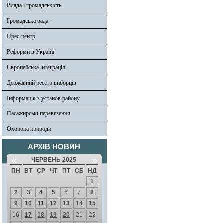
Влада і громадськість
Громадська рада
Прес-центр
Реформи в Україні
Європейська інтеграція
Державний реєстр виборців
Інформація з установ району
Пасажирські перевезення
Охорона природи
АРХІВ НОВИН
«
»
ЧЕРВЕНЬ 2025
ПН
ВТ
СР
ЧТ
ПТ
СБ
НД
1
2
3
4
5
6
7
8
9
10
11
12
13
14
15
16
17
18
19
20
21
22