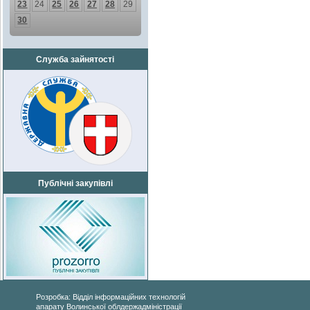
23
24
25
26
27
28
29
30
Служба зайнятості
Публічні закупівлі
Розробка: Відділ інформаційних технологій
апарату Волинської облдержадміністрації