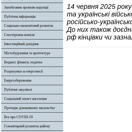
14 червня 2025 року
Запобігання проявам корупції
та українські війс
Публічна інформація
російсько-українськ
Соціально-економічний розвиток
До них також доєдна
Спостережна комісія
рф кінцівки чи зазн
Інвестиційний довідник
Містобудування та архітектура
Бюджет, фінанси, податки
Розрахунки за енергоносії
Енергозбереження
Публічні закупівлі
Соціальний захист населення
Протидія домашньому насильству
Все про COVID-19
Гуманітарний розвиток району