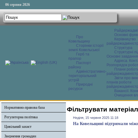
06 серпня 2026
Райдержадмі
Основні функ
Про
Керівництво
Ковельщину
райдержадміністр
Сторінки історії
Структура
землі Ковельської
Структурні пі
Герб та
Основні завдання
прапор
Адреса. Конт
Паспорт
Розпорядок робо
району
Плани робот
Адміністративно-
райдержадміністр
територіальний
Звіти про ви
устрій
планів роботи
Природні
райдержадміністр
ресурси
Вакансії. Кон
Очищення вл
Нормативно-правова база
Фільтрувати матеріал
Регуляторна політика
Неділя, 15 червня 2025 11:18
На Ковельщині підтримали міжн
Цивільний захист
Звернення громадян