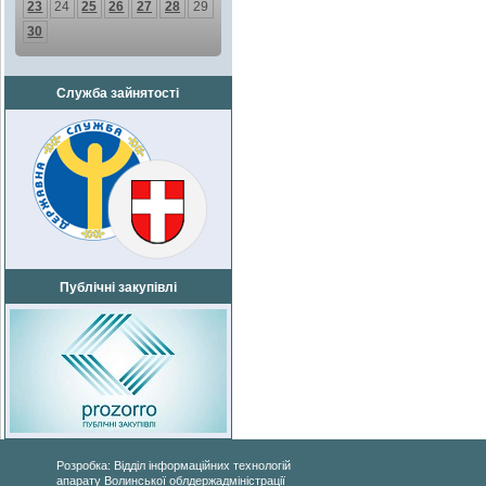
23
24
25
26
27
28
29
30
Служба зайнятості
Публічні закупівлі
Розробка: Відділ інформаційних технологій
апарату Волинської облдержадміністрації