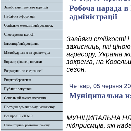
Робоча нарада в
Запобігання проявам корупції
адміністрації
Публічна інформація
Соціально-економічний розвиток
Спостережна комісія
Завдяки стійкості і
Інвестиційний довідник
захисниць, які ціно
агресору, Україна жи
Містобудування та архітектура
зокрема, на Ковель
Бюджет, фінанси, податки
сезон.
Розрахунки за енергоносії
Енергозбереження
Четвер, 05 червня 20
Публічні закупівлі
Муніципальна н
Соціальний захист населення
Протидія домашньому насильству
Все про COVID-19
МУНІЦИПАЛЬНА НЯНЯ
підприємців, які на
Гуманітарний розвиток району