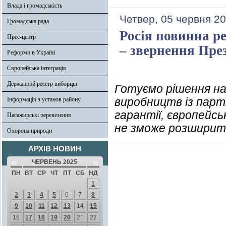
Влада і громадськість
Четвер, 05 червня 20
Громадська рада
Росія повинна ре
Прес-центр
– звернення Пре
Реформи в Україні
Європейська інтеграція
Державний реєстр виборців
Готуємо рішення на
виробництв із парт
Інформація з установ району
гарантії, європейськ
Пасажирські перевезення
не зможе розширити
Охорона природи
АРХІВ НОВИН
«
»
ЧЕРВЕНЬ 2025
ПН
ВТ
СР
ЧТ
ПТ
СБ
НД
1
2
3
4
5
6
7
8
9
10
11
12
13
14
15
16
17
18
19
20
21
22