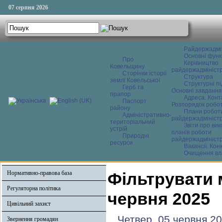
07 серпня 2026
Райдержадмі
Основні функ
Про
Керівництво
Ковельщину
райдержадміністр
Сторінки історії
Структура
землі Ковельської
Структурні пі
Герб та
Основні завдання
прапор
Адреса. Конт
Паспорт
Розпорядок робо
району
Плани робот
Адміністративно-
райдержадміністр
територіальний
Звіти про ви
устрій
планів роботи
Природні
райдержадміністр
ресурси
Вакансії. Кон
Очищення вл
Нормативно-правова база
Фільтрувати 
Регуляторна політика
червня 2025
Цивільний захист
Четвер, 05 червня 20
Звернення громадян