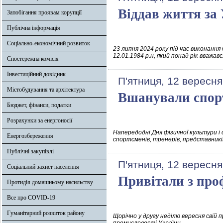
Віддав життя за
Запобігання проявам корупції
Публічна інформація
Соціально-економічний розвиток
23 липня 2024 року під час виконан
12.01.1984 р.н, який понад рік вважав
Спостережна комісія
Інвестиційний довідник
П'ятниця, 12 вересня
Містобудування та архітектура
Вшанували спор
Бюджет, фінанси, податки
Розрахунки за енергоносії
Напередодні Дня фізичної культури і 
Енергозбереження
спортсменів, тренерів, представників
Публічні закупівлі
П'ятниця, 12 вересня
Соціальний захист населення
Привітали з про
Протидія домашньому насильству
Все про COVID-19
Гуманітарний розвиток району
Щорічно у другу неділю вересня свій