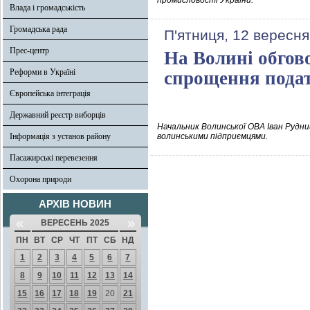
промисловості України.
Влада і громадськість
Громадська рада
П'ятниця, 12 вересня
Прес-центр
На Волині обгов
Реформи в Україні
спрощення пода
Європейська інтеграція
Державний реєстр виборців
Начальник Волинської ОВА Іван Рудни
Інформація з установ району
волинськими підприємцями.
Пасажирські перевезення
Охорона природи
АРХІВ НОВИН
«
»
ВЕРЕСЕНЬ 2025
ПН
ВТ
СР
ЧТ
ПТ
СБ
НД
1
2
3
4
5
6
7
8
9
10
11
12
13
14
15
16
17
18
19
20
21