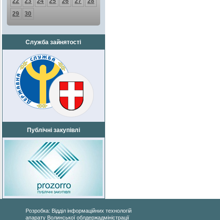
22
23
24
25
26
27
28
29
30
Служба зайнятості
Публічні закупівлі
Розробка: Відділ інформаційних технологій
апарату Волинської облдержадміністрації