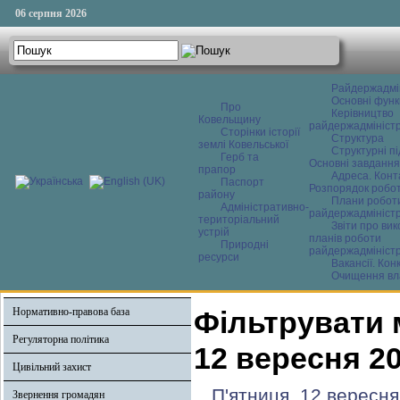
06 серпня 2026
Райдержадмі
Основні функ
Про
Керівництво
Ковельщину
райдержадміністр
Сторінки історії
Структура
землі Ковельської
Структурні пі
Герб та
Основні завдання
прапор
Адреса. Конт
Паспорт
Розпорядок робо
району
Плани робот
Адміністративно-
райдержадміністр
територіальний
Звіти про ви
устрій
планів роботи
Природні
райдержадміністр
ресурси
Вакансії. Кон
Очищення вл
Нормативно-правова база
Фільтрувати 
Регуляторна політика
12 вересня 2
Цивільний захист
П'ятниця, 12 вересня
Звернення громадян