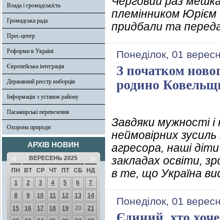
Черговий раз мешка
Влада і громадськість
племінником Юрієм 
Громадська рада
придбали та переда
Прес-центр
Реформи в Україні
Понеділок, 01 верес
Європейська інтеграція
З початком новог
родино Ковельщ
Державний реєстр виборців
Інформація з установ району
Пасажирські перевезення
Завдяки мужності і 
Охорона природи
неймовірних зусиль
АРХІВ НОВИН
агресора, наші діт
«
»
закладах освіти, зр
ВЕРЕСЕНЬ 2025
ПН
ВТ
СР
ЧТ
ПТ
СБ
НД
в те, що Україна в
1
2
3
4
5
6
7
8
9
10
11
12
13
14
Понеділок, 01 верес
15
16
17
18
19
20
21
Єдиний, хто хоче