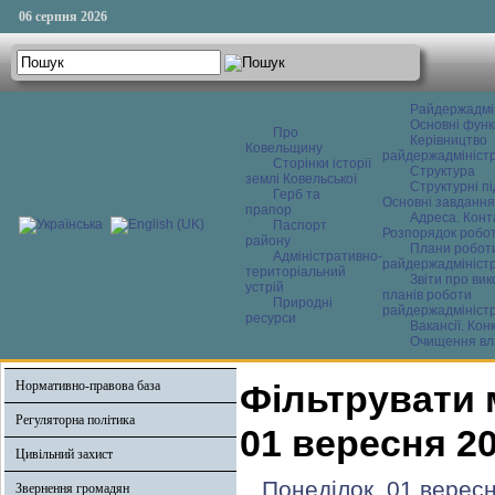
06 серпня 2026
Райдержадмі
Основні функ
Про
Керівництво
Ковельщину
райдержадміністр
Сторінки історії
Структура
землі Ковельської
Структурні пі
Герб та
Основні завдання
прапор
Адреса. Конт
Паспорт
Розпорядок робо
району
Плани робот
Адміністративно-
райдержадміністр
територіальний
Звіти про ви
устрій
планів роботи
Природні
райдержадміністр
ресурси
Вакансії. Кон
Очищення вл
Нормативно-правова база
Фільтрувати 
Регуляторна політика
01 вересня 2
Цивільний захист
Понеділок, 01 верес
Звернення громадян