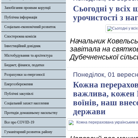
Сьогодні у всіх
Запобігання проявам корупції
урочистості з на
Публічна інформація
Соціально-економічний розвиток
Спостережна комісія
Начальник Ковельськ
Інвестиційний довідник
завітала на святков
Дубечненської сільс
Містобудування та архітектура
Бюджет, фінанси, податки
Понеділок, 01 вересн
Розрахунки за енергоносії
Кожна перерахов
Енергозбереження
важлива, кожен 
Публічні закупівлі
воїнів, наш внес
Соціальний захист населення
держави
Протидія домашньому насильству
Все про COVID-19
Гуманітарний розвиток району