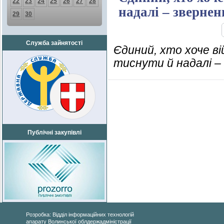
22
23
24
25
26
27
28
надалі – зверне
29
30
Служба зайнятості
Єдиний, хто хоче ві
тиснути й надалі –
Публічні закупівлі
Розробка: Відділ інформаційних технологій
апарату Волинської облдержадміністрації