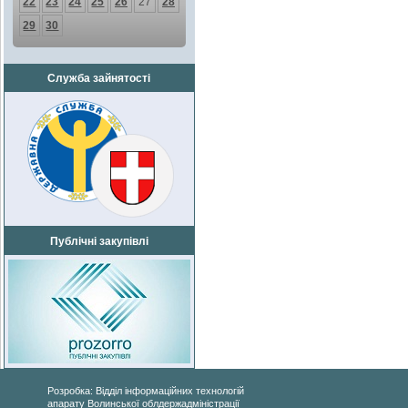
22
23
24
25
26
27
28
29
30
Служба зайнятості
Публічні закупівлі
Розробка: Відділ інформаційних технологій
апарату Волинської облдержадміністрації