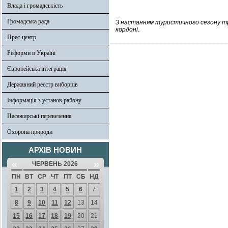
Влада і громадськість
Громадська рада
З настанням туристичного сезону тр
кордоні.
Прес-центр
Реформи в Україні
Європейська інтеграція
Державний реєстр виборців
Інформація з установ району
Пасажирські перевезення
Охорона природи
АРХІВ НОВИН
«
»
ЧЕРВЕНЬ 2026
ПН
ВТ
СР
ЧТ
ПТ
СБ
НД
1
2
3
4
5
6
7
8
9
10
11
12
13
14
15
16
17
18
19
20
21