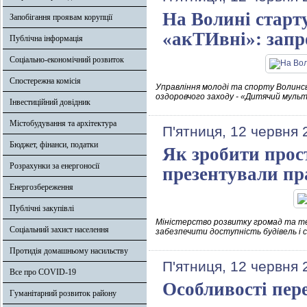
На Волині старт
Запобігання проявам корупції
«акТИвні»: запр
Публічна інформація
Соціально-економічний розвиток
Спостережна комісія
Управління молоді та спорту Волинс
оздоровчого заходу - «Дитячий муль
Інвестиційний довідник
Містобудування та архітектура
П'ятниця, 12 червня 
Бюджет, фінанси, податки
Як зробити прос
Розрахунки за енергоносії
презентували пр
Енергозбереження
Публічні закупівлі
Міністерство розвитку громад та те
Соціальний захист населення
забезпечити доступність будівель і 
Протидія домашньому насильству
П'ятниця, 12 червня 
Все про COVID-19
Особливості пере
Гуманітарний розвиток району