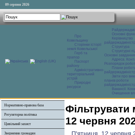
09 серпня 2026
Райдержадмі
Основні функ
Про
Керівництво
Ковельщину
райдержадміністр
Сторінки історії
Структура
землі Ковельської
Структурні пі
Герб та
Основні завдання
прапор
Адреса. Конт
Паспорт
Розпорядок робо
району
Плани робот
Адміністративно-
райдержадміністр
територіальний
Звіти про ви
устрій
планів роботи
Природні
райдержадміністр
ресурси
Вакансії. Кон
Очищення вл
Нормативно-правова база
Фільтрувати 
Регуляторна політика
12 червня 20
Цивільний захист
П'ятниця, 12 червня 
Звернення громадян