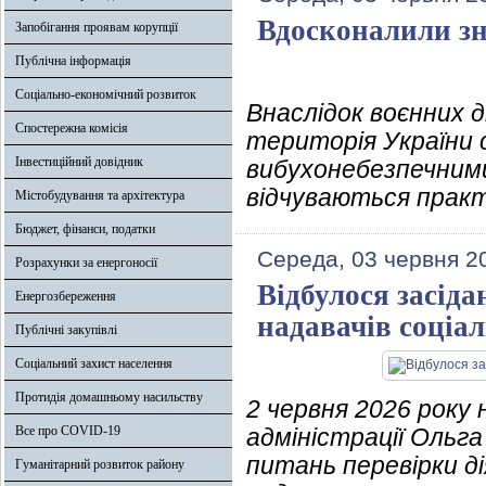
Вдосконалили зн
Запобігання проявам корупції
Публічна інформація
Соціально-економічний розвиток
Внаслідок воєнних д
Спостережна комісія
територія України
Інвестиційний довідник
вибухонебезпечними
відчуваються практ
Містобудування та архітектура
Бюджет, фінанси, податки
Середа, 03 червня 2
Розрахунки за енергоносії
Відбулося засіда
Енергозбереження
надавачів соціа
Публічні закупівлі
Соціальний захист населення
Протидія домашньому насильству
2 червня 2026 року 
Все про COVID-19
адміністрації Ольга
питань перевірки д
Гуманітарний розвиток району