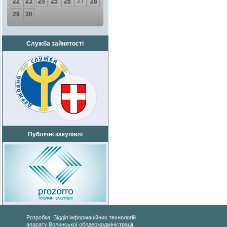
22
23
24
25
26
27
28
29
30
Служба зайнятості
Публічні закупівлі
Розробка: Відділ інформаційних технологій
апарату Волинської облдержадміністрації