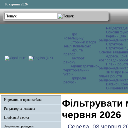
06 серпня 2026
Райдержадмі
Основні функ
Про
Керівництво
Ковельщину
райдержадміністр
Сторінки історії
Структура
землі Ковельської
Структурні пі
Герб та
Основні завдання
прапор
Адреса. Конт
Паспорт
Розпорядок робо
району
Плани робот
Адміністративно-
райдержадміністр
територіальний
Звіти про ви
устрій
планів роботи
Природні
райдержадміністр
ресурси
Вакансії. Кон
Очищення вл
Нормативно-правова база
Фільтрувати 
Регуляторна політика
червня 2026
Цивільний захист
Середа, 03 червня 2
Звернення громадян