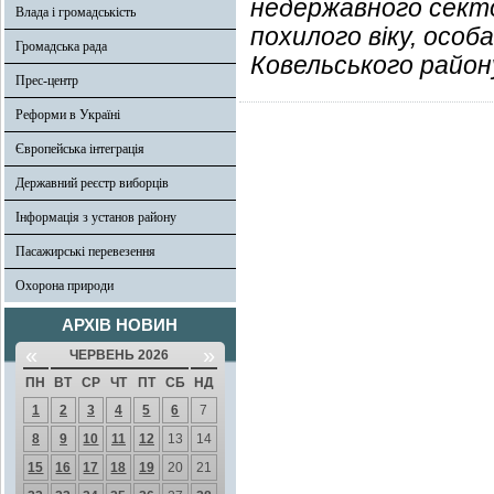
недержавного секто
Влада і громадськість
похилого віку, особ
Громадська рада
Ковельського район
Прес-центр
Реформи в Україні
Європейська інтеграція
Державний реєстр виборців
Інформація з установ району
Пасажирські перевезення
Охорона природи
АРХІВ НОВИН
«
»
ЧЕРВЕНЬ 2026
ПН
ВТ
СР
ЧТ
ПТ
СБ
НД
1
2
3
4
5
6
7
8
9
10
11
12
13
14
15
16
17
18
19
20
21