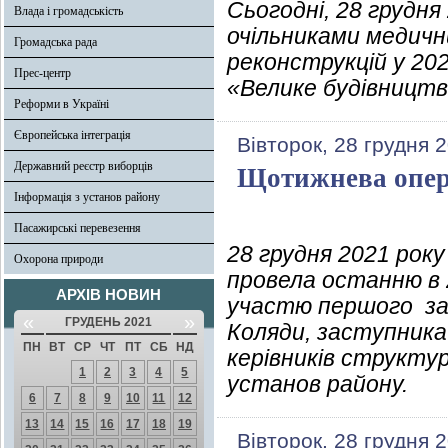
Сьогодні, 28 грудня
Влада і громадськість
очільниками медични
Громадська рада
реконструкцій у 20
Прес-центр
«Велике будівництв
Реформи в Україні
Європейська інтеграція
Вівторок, 28 грудня 
Державний реєстр виборців
Щотижнева опер
Інформація з установ району
Пасажирські перевезення
28 грудня 2021 рок
Охорона природи
провела останню в 
АРХІВ НОВИН
участю першого за
«
»
ГРУДЕНЬ 2021
Коляди, заступника
ПН
ВТ
СР
ЧТ
ПТ
СБ
НД
керівників структур
1
2
3
4
5
установ району.
6
7
8
9
10
11
12
13
14
15
16
17
18
19
Вівторок, 28 грудня 