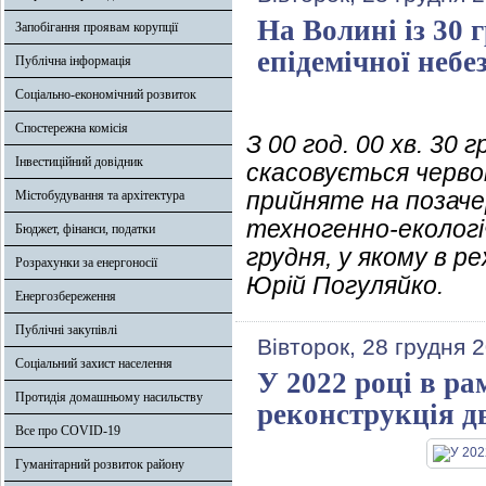
На Волині із 30 
Запобігання проявам корупції
епідемічної небе
Публічна інформація
Соціально-економічний розвиток
Спостережна комісія
З 00 год. 00 хв. 30
Інвестиційний довідник
скасовується червон
прийняте на позачер
Містобудування та архітектура
техногенно-екологі
Бюджет, фінанси, податки
грудня, у якому в р
Розрахунки за енергоносії
Юрій Погуляйко.
Енергозбереження
Публічні закупівлі
Вівторок, 28 грудня 
Соціальний захист населення
У 2022 році в р
Протидія домашньому насильству
реконструкція д
Все про COVID-19
Гуманітарний розвиток району