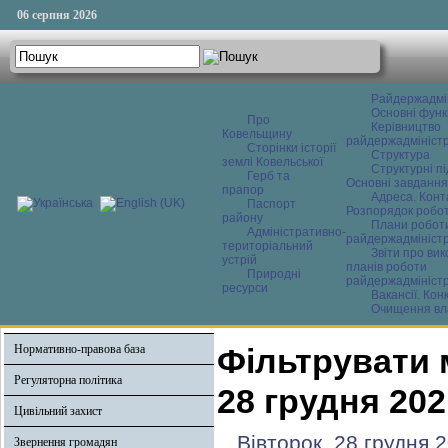
06 серпня 2026
Райдержадмі
Основні функ
Про
Керівництво
Ковельщину
райдержадміністр
Сторінки історії
Структура
землі Ковельської
Структурні пі
Герб та
Основні завдання
прапор
Адреса. Конт
Паспорт
Розпорядок робо
району
Плани робот
Адміністративно-
райдержадміністр
територіальний
Звіти про ви
устрій
планів роботи
Природні
райдержадміністр
ресурси
Вакансії. Кон
Очищення вл
Нормативно-правова база
Фільтрувати 
Регуляторна політика
28 грудня 202
Цивільний захист
Вівторок, 28 грудня 
Звернення громадян