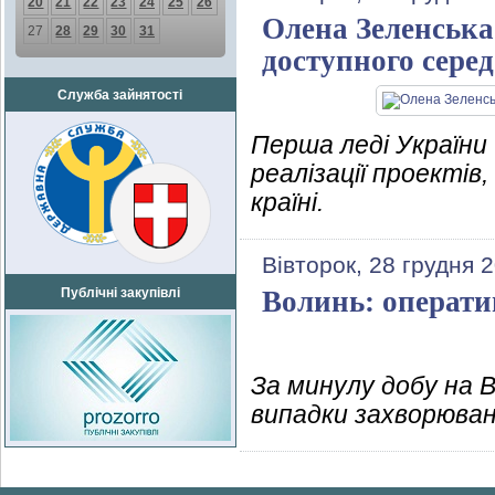
20
21
22
23
24
25
26
Олена Зеленська 
27
28
29
30
31
доступного сере
Служба зайнятості
Перша леді України 
реалізації проектів
країні.
Вівторок, 28 грудня 
Публічні закупівлі
Волинь: операти
За минулу добу на 
випадки захворюван