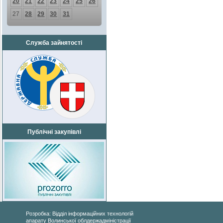
20
21
22
23
24
25
26
27
28
29
30
31
Служба зайнятості
Публічні закупівлі
Розробка: Відділ інформаційних технологій
апарату Волинської облдержадміністрації