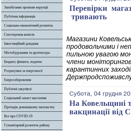
Перевірки магаз
Запобігання проявам корупції
тривають
Публічна інформація
Соціально-економічний розвиток
Спостережна комісія
Магазини Ковельськ
Інвестиційний довідник
продовольчими і не
пильною увагою моні
Містобудування та архітектура
члени моніторинго
Бюджет, фінанси, податки
карантинних заході
Розрахунки за енергоносії
Держпродспоживслу
Енергозбереження
Публічні закупівлі
Субота, 04 грудня 20
Соціальний захист населення
На Ковельщині т
Протидія домашньому насильству
вакцинації від
Все про COVID-19
Гуманітарний розвиток району