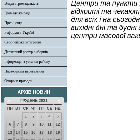
Центри та пункти ма
Влада і громадськість
відкриті та чекают
Громадська рада
для всіх і на сьогод
Прес-центр
вихідні дні та будн
Реформи в Україні
центри масової вак
Європейська інтеграція
Державний реєстр виборців
Інформація з установ району
Пасажирські перевезення
Охорона природи
АРХІВ НОВИН
«
»
ГРУДЕНЬ 2021
ПН
ВТ
СР
ЧТ
ПТ
СБ
НД
1
2
3
4
5
6
7
8
9
10
11
12
13
14
15
16
17
18
19