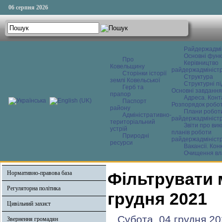
06 серпня 2026
Райдержадмі
Основні функ
Про
Керівництво
Ковельщину
райдержадміністр
Сторінки історії
Структура
землі Ковельської
Структурні пі
Герб та
Основні завдання
прапор
Адреса. Конт
Паспорт
Розпорядок робо
району
Плани робот
Адміністративно-
райдержадміністр
територіальний
Звіти про ви
устрій
планів роботи
Природні
райдержадміністр
ресурси
Вакансії. Кон
Очищення вл
Нормативно-правова база
Фільтрувати 
Регуляторна політика
грудня 2021
Цивільний захист
Субота, 04 грудня 20
Звернення громадян