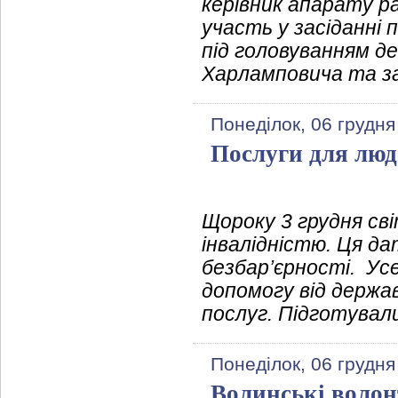
керівник апарату р
участь у засіданні 
під головуванням д
Харламповича та за
Понеділок, 06 грудня
Послуги для люде
Щороку 3 грудня св
інвалідністю. Ця д
безбар’єрності. Усе
допомогу від держа
послуг. Підготували
Понеділок, 06 грудня
Волинські волон