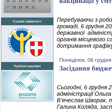
вакцинації у смт
20
21
22
23
24
25
26
27
28
29
30
31
Перебуваючи з робо
Служба зайнятості
громаді, 6 грудня 2
державної адмініст
органів місцевого 
дотримання графік
Понеділок, 06 грудня
Публічні закупівлі
Засідання бюдже
Сьогодні, 6 грудня 
адміністрації Ольга
В’ячеслав Шворак, 
Галина Коляда, заст