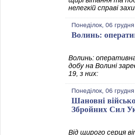
щирі вітання та поб
нелегкій справі зах
Понеділок, 06 грудня
Волинь: операти
Волинь: оперативна 
добу на Волині зар
19, з них:
Понеділок, 06 грудня
Шановні військо
Збройних Сил У
Від щирого серця в