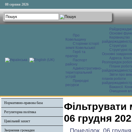
08 серпня 2026
Райдержадмі
Основні функ
Про
Керівництво
Ковельщину
райдержадміністр
Сторінки історії
Структура
землі Ковельської
Структурні пі
Герб та
Основні завдання
прапор
Адреса. Конт
Паспорт
Розпорядок робо
району
Плани робот
Адміністративно-
райдержадміністр
територіальний
Звіти про ви
устрій
планів роботи
Природні
райдержадміністр
ресурси
Вакансії. Кон
Очищення вл
Нормативно-правова база
Фільтрувати 
Регуляторна політика
06 грудня 202
Цивільний захист
Понеділок, 06 грудня
Звернення громадян