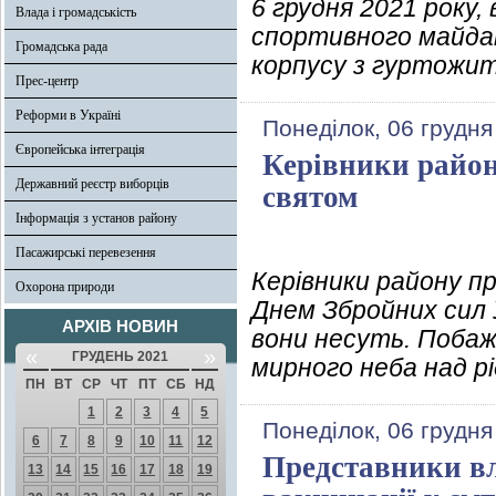
6 грудня 2021 року
Влада і громадськість
спортивного майда
Громадська рада
корпусу з гуртожит
Прес-центр
Реформи в Україні
Понеділок, 06 грудня
Європейська інтеграція
Керівники район
Державний реєстр виборців
святом
Інформація з установ району
Пасажирські перевезення
Керівники району пр
Охорона природи
Днем Збройних сил У
АРХІВ НОВИН
вони несуть. Побажа
«
»
ГРУДЕНЬ 2021
мирного неба над р
ПН
ВТ
СР
ЧТ
ПТ
СБ
НД
1
2
3
4
5
Понеділок, 06 грудня
6
7
8
9
10
11
12
Представники вл
13
14
15
16
17
18
19