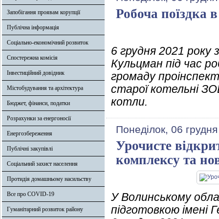
Робоча поїздка в
Запобігання проявам корупції
Публічна інформація
Соціально-економічний розвиток
6 грудня 2021 року
Спостережна комісія
Кульцман під час ро
Інвестиційний довідник
громаду проінспект
старої котельні ЗОШ
Містобудування та архітектура
котли.
Бюджет, фінанси, податки
Розрахунки за енергоносії
Понеділок, 06 грудня
Енергозбереження
Урочисте відкри
Публічні закупівлі
комплексу та но
Соціальний захист населення
Протидія домашньому насильству
Все про COVID-19
У Волинському обла
підготовкою імені Г
Гуманітарний розвиток району