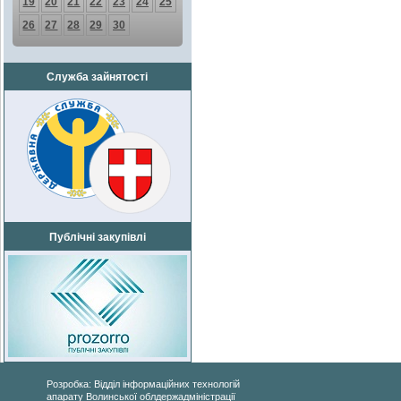
19
20
21
22
23
24
25
26
27
28
29
30
Служба зайнятості
Публічні закупівлі
Розробка: Відділ інформаційних технологій
апарату Волинської облдержадміністрації