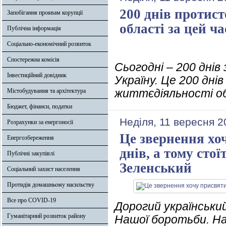
200 днів протист
Запобігання проявам корупції
області за цей ча
Публічна інформація
Соціально-економічний розвиток
Спостережна комісія
Сьогодні – 200 дні
Інвестиційний довідник
Україну. Це 200 дн
життєдіяльності о
Містобудування та архітектура
Бюджет, фінанси, податки
Неділя, 11 вересня 2
Розрахунки за енергоносії
Це звернення хоч
Енергозбереження
днів, а тому сто
Публічні закупівлі
Зеленський
Соціальний захист населення
Протидія домашньому насильству
Все про COVID-19
Дорогий український
Гуманітарний розвиток району
Нашої боротьби. Наш