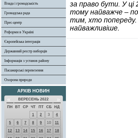
за право бути. У ці
Влада і громадськість
тому найважче – по
Громадська рада
тим, хто попереду. 
Прес-центр
найважливіше.
Реформи в Україні
Європейська інтеграція
Державний реєстр виборців
Інформація з установ району
Пасажирські перевезення
Охорона природи
АРХІВ НОВИН
«
»
ВЕРЕСЕНЬ 2022
ПН
ВТ
СР
ЧТ
ПТ
СБ
НД
1
2
3
4
5
6
7
8
9
10
11
12
13
14
15
16
17
18