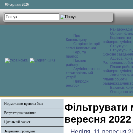
06 серпня 2026
Райдержадмі
Основні функ
Про
Керівництво
Ковельщину
райдержадміністр
Сторінки історії
Структура
землі Ковельської
Структурні пі
Герб та
Основні завдання
прапор
Адреса. Конт
Паспорт
Розпорядок робо
району
Плани робот
Адміністративно-
райдержадміністр
територіальний
Звіти про ви
устрій
планів роботи
Природні
райдержадміністр
ресурси
Вакансії. Кон
Очищення вл
Нормативно-правова база
Фільтрувати 
Регуляторна політика
вересня 2022
Цивільний захист
Неділя, 11 вересня 2
Звернення громадян