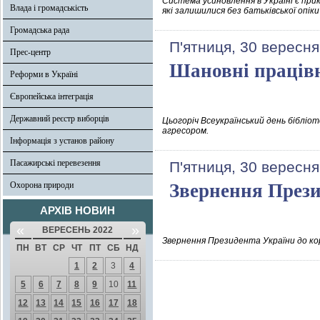
Система усиновлення в Україні є при
Влада і громадськість
які залишилися без батьківської опіки
Громадська рада
П'ятниця, 30 вересня
Прес-центр
Шановні працівн
Реформи в Україні
Європейська інтеграція
Державний реєстр виборців
Цьогоріч Всеукраїнський день бібліот
агресором.
Інформація з установ району
Пасажирські перевезення
П'ятниця, 30 вересня
Охорона природи
Звернення Прези
АРХІВ НОВИН
«
»
ВЕРЕСЕНЬ 2022
Звернення Президента України до кор
ПН
ВТ
СР
ЧТ
ПТ
СБ
НД
1
2
3
4
5
6
7
8
9
10
11
12
13
14
15
16
17
18