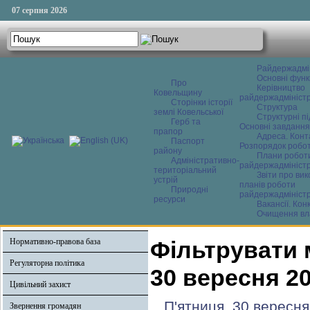
07 серпня 2026
Райдержадмі
Основні функ
Про
Керівництво
Ковельщину
райдержадміністр
Сторінки історії
Структура
землі Ковельської
Структурні пі
Герб та
Основні завдання
прапор
Адреса. Конт
Паспорт
Розпорядок робо
району
Плани робот
Адміністративно-
райдержадміністр
територіальний
Звіти про ви
устрій
планів роботи
Природні
райдержадміністр
ресурси
Вакансії. Кон
Очищення вл
Нормативно-правова база
Фільтрувати 
Регуляторна політика
30 вересня 2
Цивільний захист
П'ятниця, 30 вересня
Звернення громадян