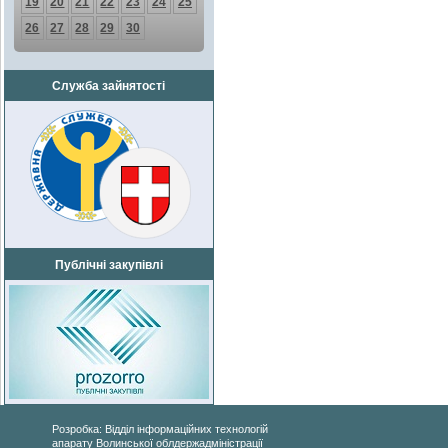
19
20
21
22
23
24
25
26
27
28
29
30
Служба зайнятості
Публічні закупівлі
Розробка: Відділ інформаційних технологій
апарату Волинської облдержадміністрації