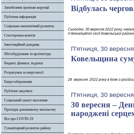
Відбулась чергов
Запобігання проявам корупції
Публічна інформація
Соціально-економічний розвиток
Сьогодні, 30 вересня 2022 року, начал
п’ятнадцятої сесії Ковельської район
Спостережна комісія
Інвестиційний довідник
П'ятниця, 30 вересня
Містобудування та архітектура
Ковельщина су
Бюджет, фінанси, податки
Розрахунки за енергоносії
28 вересня 2022 року в боях з росі
Енергозбереження
Публічні закупівлі
П'ятниця, 30 вересня
Соціальний захист населення
30 вересня – Ден
Протидія домашньому насильству
народжені серце
Все про COVID-19
Гуманітарний розвиток району